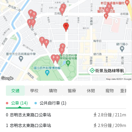
街景及路線導航
交通
學校
購物
醫療
休閒
寵物
重要
公車
(
14
)
公共自行車
(
1
)
0
忠明忠太東路口公車站
2.8
分鐘 /
211m
1
忠明忠太東路口公車站
2.9
分鐘 /
209m