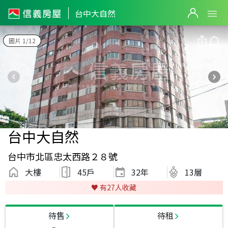
台中大自然
圖片 1/12
台中大自然
台中市北區忠太西路２８號
大樓
45戶
32
年
13層
♥️ 有
27
人收藏
待售
待租