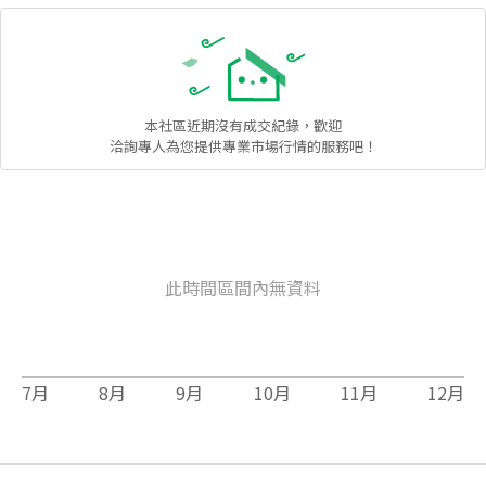
本社區
近期沒有成交紀錄，歡迎
洽詢專人為您提供專業市場行情的服務吧！
此時間區間內無資料
7
月
8
月
9
月
10
月
11
月
12
月