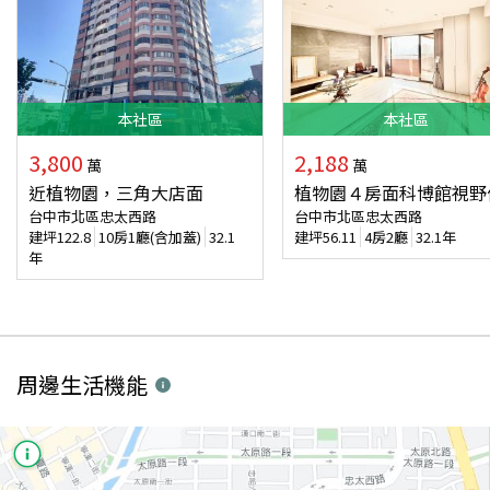
本
社區
本
社區
3,800
2,188
萬
萬
近植物園，三角大店面
植物園４房面科博館視野
台中市北區忠太西路
台中市北區忠太西路
建坪
122.8
10房1廳(含加蓋)
32.1
建坪
56.11
4房2廳
32.1年
年
周邊生活機能