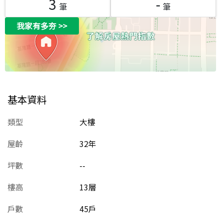
3
-
筆
筆
我家有多夯
>>
基本資料
類型
大樓
屋齡
32
年
坪數
--
樓高
13層
戶數
45戶