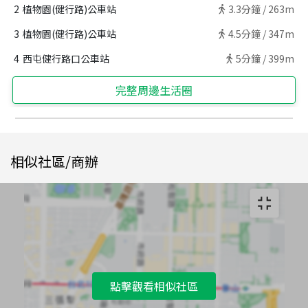
2
植物園(健行路)公車站
3.3
分鐘 /
263m
3
植物園(健行路)公車站
4.5
分鐘 /
347m
4
西屯健行路口公車站
5
分鐘 /
399m
完整周邊生活圈
相似社區/商辦
點擊觀看相似社區