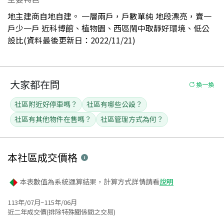
地主建商自地自建。 一層兩戶，戶數單純 地段漂亮，賣一
戶少一戶 近科博館、植物園、西區鬧中取靜好環境、低公
設比(資料最後更新日：2022/11/21)
大家都在問
換一換
社區附近好停車嗎？
社區有哪些公設？
社區有其他物件在售嗎？
社區管理方式為何？
本社區
成交價格
本表數值為系統運算結果，計算方式詳情請看
說明
113年/07月~115年/06月
近二年成交價(排除特殊關係間之交易)