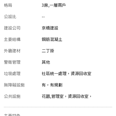
格局
3房,一層兩戶
公設比
--
建設公司
京橋建設
主要結構
鋼筋混凝土
外牆建材
二丁掛
警衛管理
其他
垃圾處理
社區統一處理，資源回收室
無障礙設施
有，有規劃
公共設施
花園,管理室，資源回收室，
主要特色