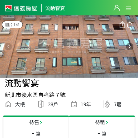
流動饗宴
圖片 1/8
流動饗宴
新北市淡水區自強路７號
大樓
28戶
19
年
7層
待售
待租
-
-
筆
筆