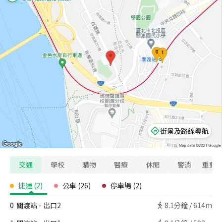
街景及路線導航
交通
學校
購物
醫療
休閒
警消
重要
捷運
(
2
)
公車
(
26
)
停車場
(
2
)
0
關渡站 - 出口2
8.1
分鐘 /
614m