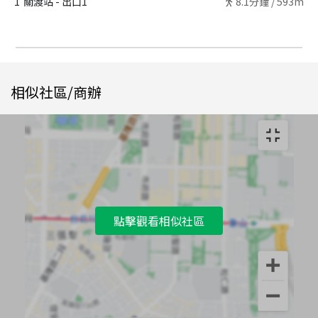
1
關渡站 - 出口1
8.1
分鐘 /
593m
相似社區/商辦
點擊觀看相似社區