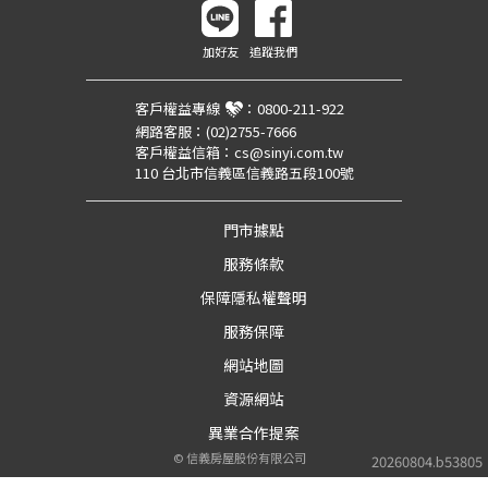
加好友
追蹤我們
客戶權益專線
：
0800-211-922
網路客服：
(02)2755-7666
客戶權益信箱：
cs@sinyi.com.tw
110 台北市信義區信義路五段100號
門市據點
服務條款
保障隱私權聲明
服務保障
網站地圖
資源網站
異業合作提案
©
信義房屋股份有限公司
20260804.b53805