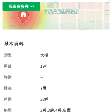
我家有多夯
>>
基本資料
類型
大樓
屋齡
19
年
坪數
--
樓高
7層
戶數
28戶
格局
2房,3房,4房,店面