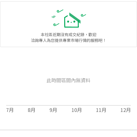
本社區
近期沒有成交紀錄，歡迎
洽詢專人為您提供專業市場行情的服務吧！
此時間區間內無資料
7
月
8
月
9
月
10
月
11
月
12
月