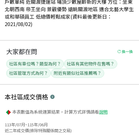
戶數單純 近關渡捷運站 埔頂少數屋齡新的大樓 方位：坐東
北朝西南 帝王坐向 景觀優勢 遠眺關渡地區 適合北藝大學生
或和華碩員工 低總價輕鬆成家(資料最後更新日：
2021/08/02)
大家都在問
換一換
社區有車位嗎？類型為何？
社區有其他物件在售嗎？
社區管理方式為何？
附近有類似社區推薦嗎？
本社區
成交價格
本表數值為系統運算結果，計算方式詳情請看
說明
113年/07月~115年/06月
近二年成交價(排除特殊關係間之交易)