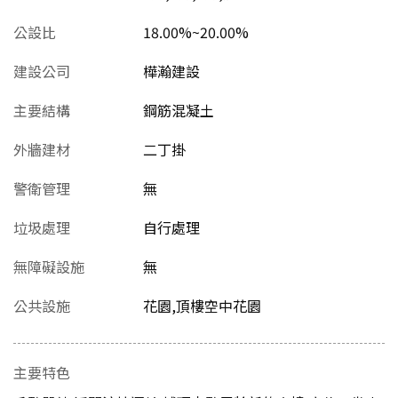
公設比
18.00%~20.00%
建設公司
樺瀚建設
主要結構
鋼筋混凝土
外牆建材
二丁掛
警衛管理
無
垃圾處理
自行處理
無障礙設施
無
公共設施
花園,頂樓空中花園
主要特色