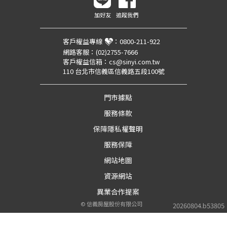
加好友
追蹤我們
客戶權益專線
：
0800-211-922
網路客服：
(02)2755-7666
客戶權益信箱：
cs@sinyi.com.tw
110 台北市信義區信義路五段100號
門市據點
服務條款
保障隱私權聲明
服務保障
網站地圖
資源網站
異業合作提案
©
信義房屋股份有限公司
20260804.b53805