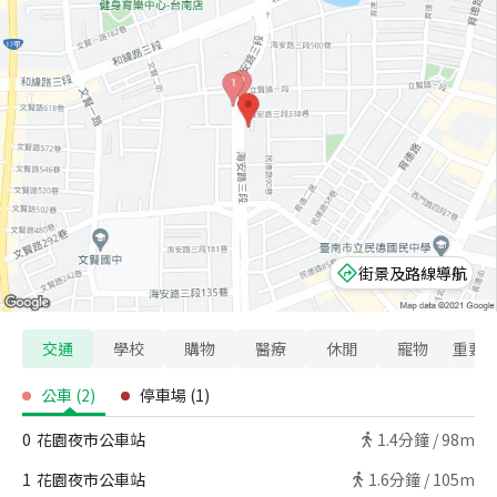
街景及路線導航
交通
學校
購物
醫療
休閒
寵物
重要
公車
(
2
)
停車場
(
1
)
0
花園夜市公車站
1.4
分鐘 /
98m
1
花園夜市公車站
1.6
分鐘 /
105m