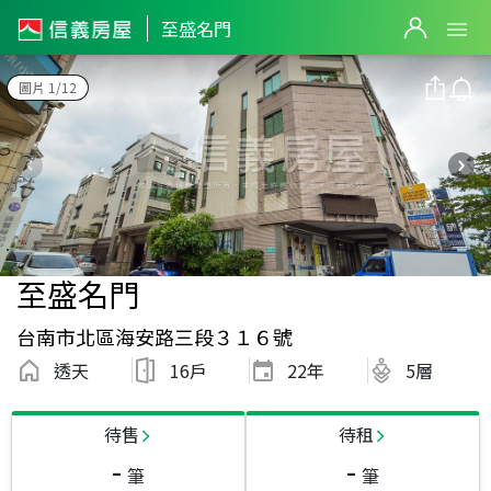
至盛名門
圖片 1/12
至盛名門
台南市北區海安路三段３１６號
透天
16戶
22
年
5層
待售
待租
-
-
筆
筆