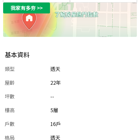
我家有多夯
>>
基本資料
類型
透天
屋齡
22
年
坪數
--
樓高
5層
戶數
16戶
格局
透天