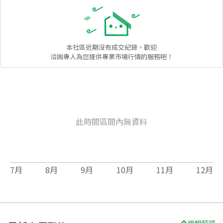
本社區
近期沒有成交紀錄，歡迎
洽詢專人為您提供專業市場行情的服務吧！
此時間區間內無資料
7
月
8
月
9
月
10
月
11
月
12
月
編輯篩選