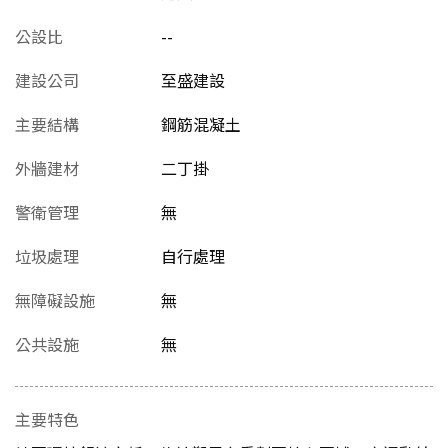
公設比
--
建設公司
至盛建設
主要結構
鋼筋混凝土
外牆建材
二丁掛
警衛管理
無
垃圾處理
自行處理
無障礙設施
無
公共設施
無
主要特色