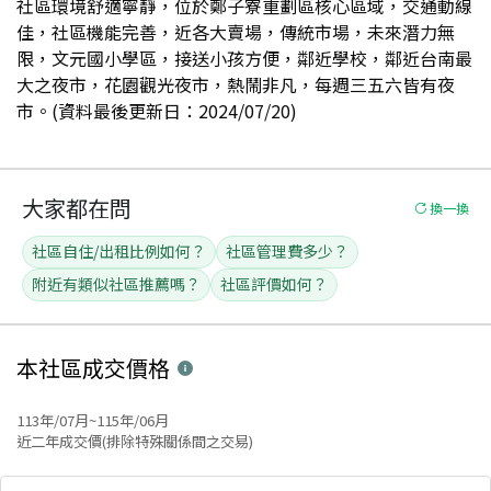
社區環境舒適寧靜，位於鄭子寮重劃區核心區域，交通動線
佳，社區機能完善，近各大賣場，傳統市場，未來潛力無
限，文元國小學區，接送小孩方便，鄰近學校，鄰近台南最
大之夜市，花園觀光夜市，熱鬧非凡，每週三五六皆有夜
市。(資料最後更新日：2024/07/20)
大家都在問
換一換
社區自住/出租比例如何？
社區管理費多少？
附近有類似社區推薦嗎？
社區評價如何？
本社區
成交價格
113年/07月~115年/06月
近二年成交價(排除特殊關係間之交易)