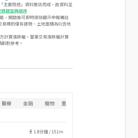
之「主要用途」資料推估而成，故資料呈
登錄類型與順序
功能，開啟後可即時排除顯示申報備註
易標的僅有建物、土地面積為0(含地
合方計算漲跌幅，當筆交易漲跌幅計算
請斟酌參考。
醫療
金融
寵物
重要設施
1.8
分鐘 /
151m