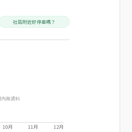
社區附近好停車嗎？
間內無資料
10
月
11
月
12
月