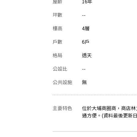
屋齡
16
年
坪數
--
樓高
4層
戶數
6戶
格局
透天
公設比
--
公共設施
無
主要特色
位於大埔商圈商，商店林
通方便。(資料最後更新日：20