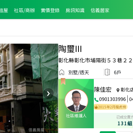
租屋
社區/商辦
實價登錄
房訊知識
信義居家
陶璽III
彰化縣彰化市埔陽街５３巷２２
別墅/透天
6戶
陳佳宏
彰化
0901303996
0
2021年6月區成件TOP2
2020年12月龍虎榜
2015年2月龍虎榜
社區維護人
已成交賣
131組