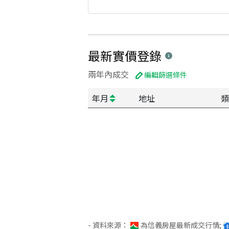
最新實價登錄
兩年內成交
編輯篩選條件
年月
地址
類
- 資料來源：
為信義房屋最新成交行情;