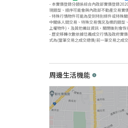
- 本實價登錄分類係綜合內政部實價登錄2
現類型、順序可能會與內政部不動產交易實
- 特殊行情物件可能為受到特別條件或特殊
中關係人間交易、特殊交易情況及標的類型、
上權物件)，及其他備註資訊，關閉後則會恢
- 歷史移轉次數依據信義成交行情及政府實
式為(當筆交易之成交總價/前一筆交易之成
周邊生活機能