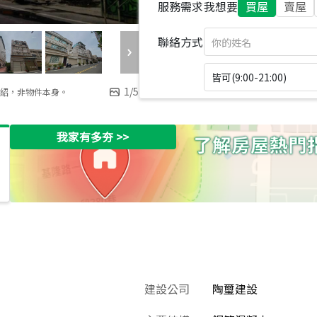
服務需求
我想要
買屋
賣屋
聯絡方式
皆可(9:00-21:00)
1
/
5
紹，非物件本身。
我家有多夯
>>
建設公司
陶璽建設