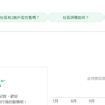
社區有2房戶型在售嗎？
社區評價如何？
此時間區
紀錄，歡迎
7
月
8
月
9
月
場行情的服務吧！