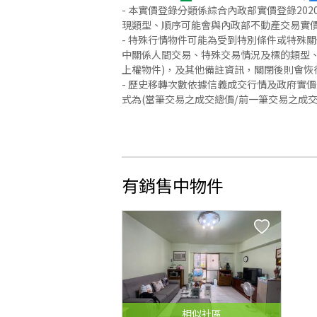
- 本實價登錄分類係綜合內政部實價登錄2
現類型、順序可能會與內政部不動產交易實
- 特殊行情物件可能為受到特別條件或特殊
中關係人間交易、特殊交易情況及標的類型、
上權物件)，及其他備註資訊，關閉後則會恢
- 歷史移轉次數依據信義成交行情及政府實
式為(當筆交易之成交總價/前一筆交易之成
有銷售中物件
相似
社區