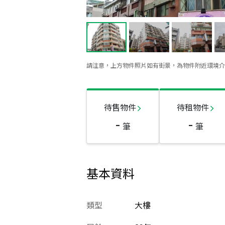
請注意，上方物件照片如有街景，為物件附近環境介
待售物件
待租物件
-
-
筆
筆
基本資料
類型
大樓