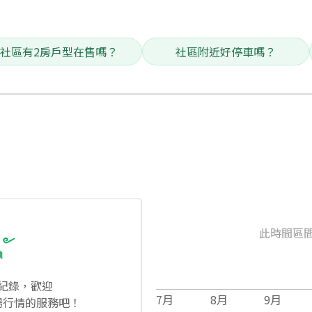
社區有2房戶型在售嗎？
社區附近好停車嗎？
此時間區
紀錄，歡迎
7
月
8
月
9
月
場行情的服務吧！