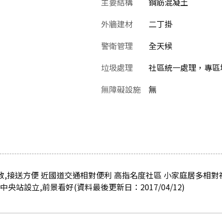
主要結構
鋼筋混凝土
外牆建材
二丁掛
警衛管理
全天候
垃圾處理
社區統一處理，專區堆
無障礙設施
無
教,接送方便 近國道交通相對便利 高指名度社區 小家庭居多相對
央站設立,前景看好(資料最後更新日：2017/04/12)