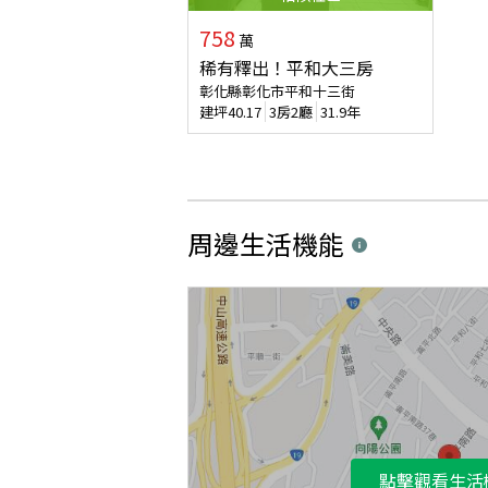
758
萬
稀有釋出！平和大三房
彰化縣彰化市平和十三街
建坪
40.17
3房2廳
31.9年
周邊生活機能
點擊觀看生活