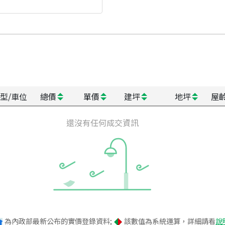
型/車位
總價
單價
建坪
地坪
屋
還沒有任何成交資訊
為內政部最新公布的實價登錄資料;
該數值為系統運算，詳細請看
說