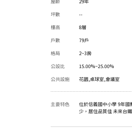
屋齡
29
年
坪數
--
樓高
8層
戶數
79戶
格局
2~3房
公設比
15.00%~25.00%
公共設施
花園,桌球室,會議室
主要特色
位於信義國中小學 9年國
少，居住品質佳 未來台鐵中