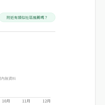
附近有類似社區推薦嗎？
間內無資料
10
月
11
月
12
月