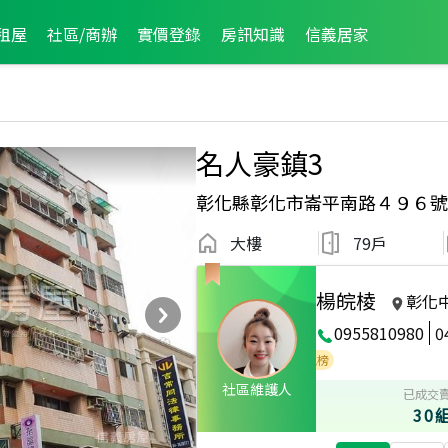
租屋
社區/商辦
實價登錄
房訊知識
信義居家
名人豪鎮3
彰化縣彰化市崙平南路４９６號
大樓
79戶
楊皖棱
彰化
0955810980
0
區成件TOP2
2021年5月龍虎榜
2021年4月龍虎榜
社區維護人
已成交
30