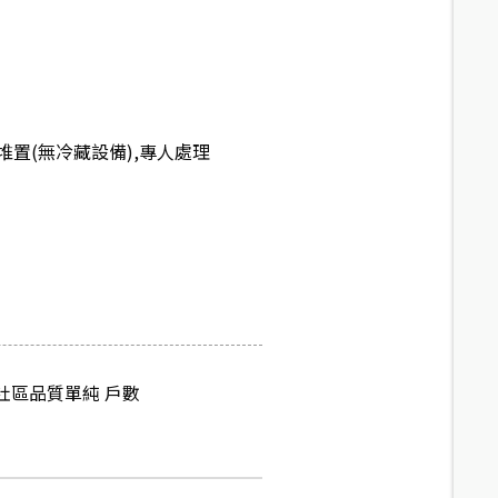
置(無冷藏設備),專人處理
社區品質單純 戶數