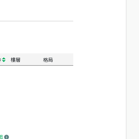
齡
樓層
格局
明