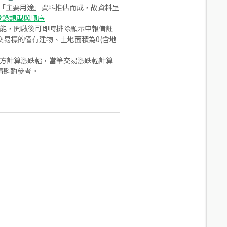
之「主要用途」資料推估而成，故資料呈
登錄類型與順序
功能，開啟後可即時排除顯示申報備註
易標的僅有建物、土地面積為0(含地
合方計算漲跌幅，當筆交易漲跌幅計算
請斟酌參考。