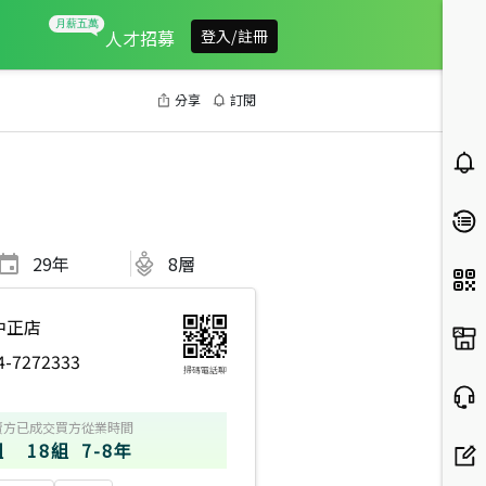
人才招募
登入/註冊
分享
訂閱
29
年
8層
中正店
4-7272333
掃碼電話聊
賣方
已成交買方
從業時間
組
18組
7-8年