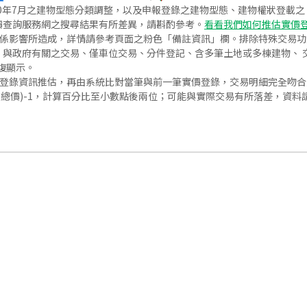
020年7月之建物型態分類調整，以及申報登錄之建物型態、建物權狀登載
價查詢服務網之搜尋結果有所差異，請斟酌參考。
看看我們如何推估實價
關係影響所造成，詳情請參考頁面之粉色「備註資訊」欄。排除特殊交易
與政府有關之交易、僅車位交易、分件登記、含多筆土地或多棟建物、 交
復顯示。
價登錄資訊推估，再由系統比對當筆與前一筆實價登錄，交易明細完全吻
交總價)-1，計算百分比至小數點後兩位；可能與實際交易有所落差，資料