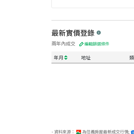
最新實價登錄
兩年內成交
編輯篩選條件
年月
地址
類
- 資料來源：
為信義房屋最新成交行情;