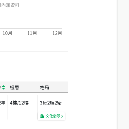
間內無資料
10
月
11
月
12
月
齡
樓層
格局
2
年
4
樓/
12
樓
3房2廳2衛
文化翡翠