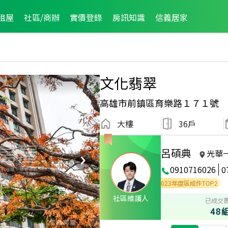
租屋
社區/商辦
實價登錄
房訊知識
信義居家
文化翡翠
高雄市前鎮區育樂路１７１號
大樓
36戶
呂碩典
光華
0910716026
0
025年度區業績TOP2
2025年度區成件TOP3
2023年度區成件TOP2
社區維護人
已成交
48