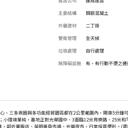
建設公司
匯成建設
主要結構
鋼筋混凝土
外牆建材
二丁掛
警衛管理
全天候
垃圾處理
自行處理
無障礙設施
有，有行動不便之通
中心、三多商圈與多功能經貿園區都在2公里範圍內，開車5分鐘
；小環境單純，基地正對光華國中、3面臨12米育樂路、25米和
發達，鄰近量販店、英明黃昏市場、光華夜市，日常採買便利。(