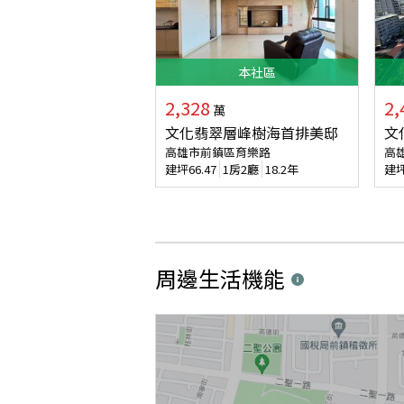
本
社區
2,328
2,
萬
文化翡翠層峰樹海首排美邸
文
高雄市前鎮區育樂路
高
建坪
66.47
1房2廳
18.2年
建
周邊生活機能