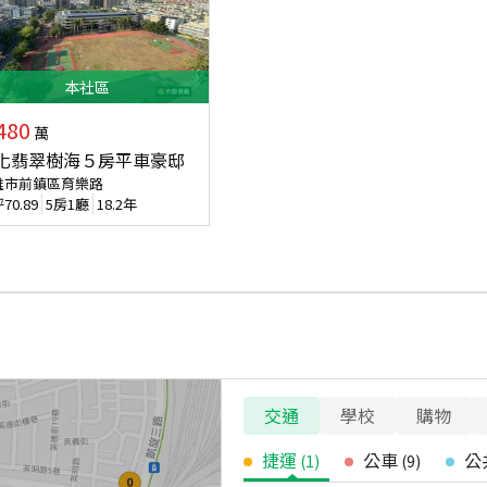
本
社區
480
萬
化翡翠樹海５房平車豪邸
雄市前鎮區育樂路
坪
70.89
5房1廳
18.2年
交通
學校
購物
捷運
公車
公
(
1
)
(
9
)