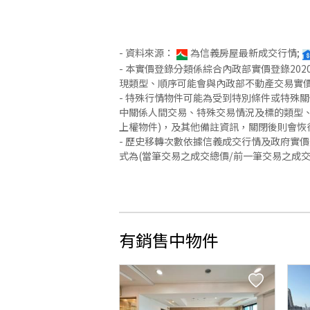
- 資料來源：
為信義房屋最新成交行情;
- 本實價登錄分類係綜合內政部實價登錄2
現類型、順序可能會與內政部不動產交易實
- 特殊行情物件可能為受到特別條件或特殊
中關係人間交易、特殊交易情況及標的類型、
上權物件)，及其他備註資訊，關閉後則會恢
- 歷史移轉次數依據信義成交行情及政府實
式為(當筆交易之成交總價/前一筆交易之成
有銷售中物件