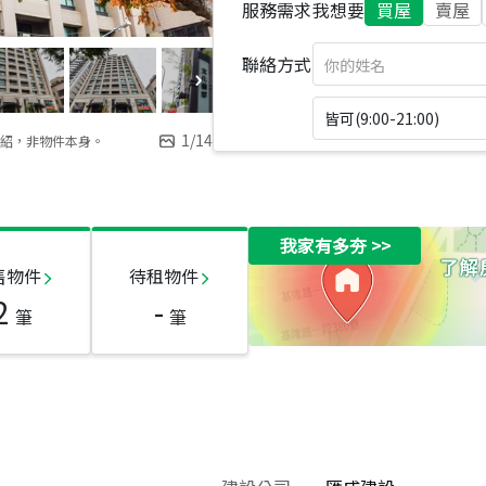
服務需求
我想要
買屋
賣屋
聯絡方式
皆可(9:00-21:00)
1
/
14
紹，非物件本身。
我家有多夯
>>
售物件
待租物件
2
-
筆
筆