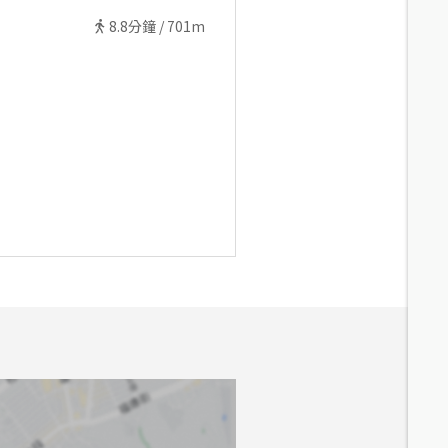
8.8
分鐘 /
701m