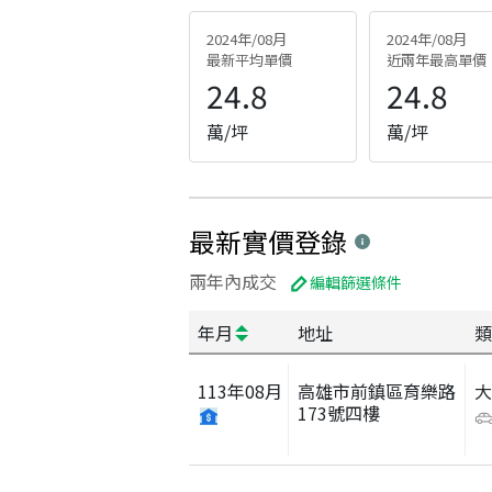
2024年/08月
2024年/08月
最新平均單價
近兩年最高單價
24.8
24.8
萬/坪
萬/坪
最新實價登錄
兩年內成交
編輯篩選條件
年月
地址
類
113
年
08
月
高雄市前鎮區育樂路
173號四樓