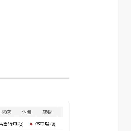
醫療
休閒
寵物
警消
重要設施
共自行車
停車場
(
2
)
(
3
)