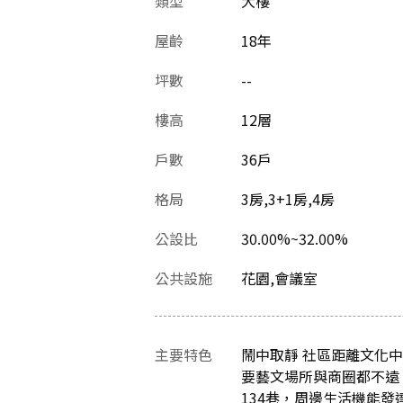
類型
大樓
屋齡
18
年
坪數
--
樓高
12層
戶數
36戶
格局
3房,3+1房,4房
公設比
30.00%~32.00%
公共設施
花園,會議室
主要特色
鬧中取靜 社區距離文化
要藝文場所與商圈都不遠
134巷，周邊生活機能