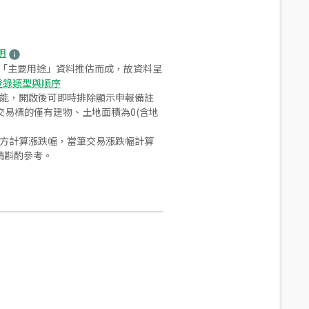
明
之「主要用途」資料推估而成，故資料呈
登錄類型與順序
功能，開啟後可即時排除顯示申報備註
易標的僅有建物、土地面積為0(含地
合方計算漲跌幅，當筆交易漲跌幅計算
請斟酌參考。