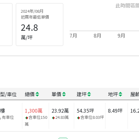
此時間區
2024年/08月
近兩年最低單價
24.8
7
月
8
月
9
月
萬/坪
型/車位
總價
單價
建坪
地坪
屋
大樓
1,300
萬
23.92
萬
54.35
坪
8.49
坪
16.
有車位
含車位
150
24.83
萬
含車位
8.03
坪
萬