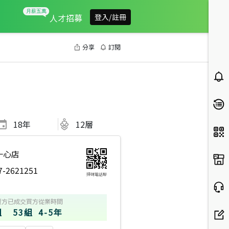
人才招募
登入/註冊
分享
訂閱
18
年
12層
一心店
7-2621251
掃碼電話聊
賣方
已成交買方
從業時間
組
53組
4-5年