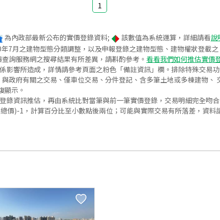
1
為內政部最新公布的實價登錄資料;
該數值為系統運算，詳細請看
說
020年7月之建物型態分類調整，以及申報登錄之建物型態、建物權狀登載
價查詢服務網之搜尋結果有所差異，請斟酌參考。
看看我們如何推估實價
關係影響所造成，詳情請參考頁面之粉色「備註資訊」欄。排除特殊交易
與政府有關之交易、僅車位交易、分件登記、含多筆土地或多棟建物、 交
復顯示。
價登錄資訊推估，再由系統比對當筆與前一筆實價登錄，交易明細完全吻
交總價)-1，計算百分比至小數點後兩位；可能與實際交易有所落差，資料