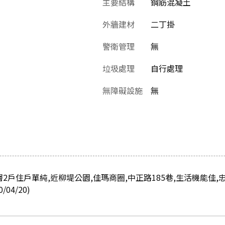
主要結構
鋼筋混凝土
外牆建材
二丁掛
警衛管理
無
垃圾處理
自行處理
無障礙設施
無
層2戶住戶單純,近柳堤公園,佳瑪商圈,中正路185巷,生活機能佳,
04/20)