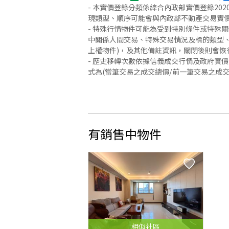
- 本實價登錄分類係綜合內政部實價登錄2
現類型、順序可能會與內政部不動產交易實
- 特殊行情物件可能為受到特別條件或特殊
中關係人間交易、特殊交易情況及標的類型、
上權物件)，及其他備註資訊，關閉後則會恢
- 歷史移轉次數依據信義成交行情及政府實
式為(當筆交易之成交總價/前一筆交易之成
有銷售中物件
相似
社區