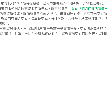
020年7月之建物型態分類調整，以及申報登錄之建物型態、建物權狀登載
價查詢服務網之搜尋結果有所差異，請斟酌參考。
看看我們如何推估實價
關係影響所造成，詳情請參考頁面之粉色「備註資訊」欄。排除特殊交易
與政府有關之交易、僅車位交易、分件登記、含多筆土地或多棟建物、 交
復顯示。
價登錄資訊推估，再由系統比對當筆與前一筆實價登錄，交易明細完全吻
交總價)-1，計算百分比至小數點後兩位；可能與實際交易有所落差，資料