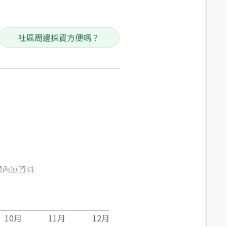
社區周邊採買方便嗎？
間內無資料
10
月
11
月
12
月