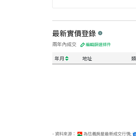
最新實價登錄
兩年內成交
編輯篩選條件
年月
地址
類
- 資料來源：
為信義房屋最新成交行情;