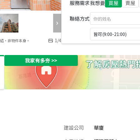
服務需求
我想要
買屋
賣屋
聯絡方式
皆可(9:00-21:00)
1
/
4
紹，非物件本身。
我家有多夯
>>
建設公司
華廈