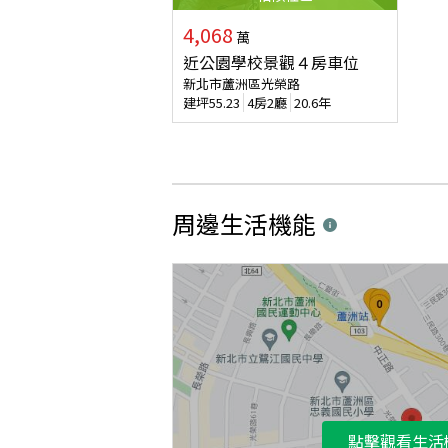
4,068
萬
近公園學校景觀４房車位
新北市蘆洲區光榮路
建坪
55.23
4房2廳
20.6年
周邊生活機能
點擊觀看生活