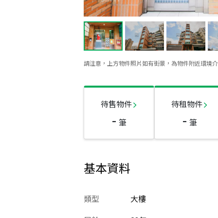
請注意，上方物件照片如有街景，為物件附近環境介
待售物件
待租物件
-
-
筆
筆
基本資料
類型
大樓