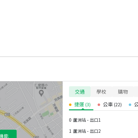
交通
學校
購物
捷運
公車
(
3
)
(
22
)
0
蘆洲站 - 出口1
1
蘆洲站 - 出口2
機能