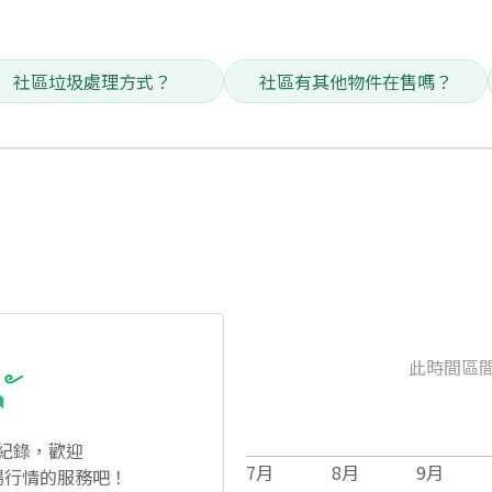
社區垃圾處理方式？
社區有其他物件在售嗎？
此時間區
紀錄，歡迎
7
月
8
月
9
月
場行情的服務吧！