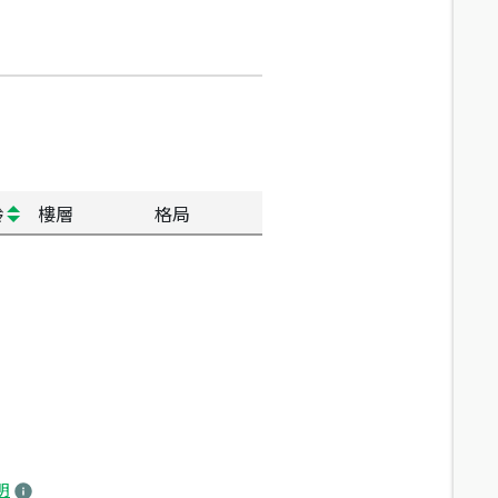
齡
樓層
格局
明