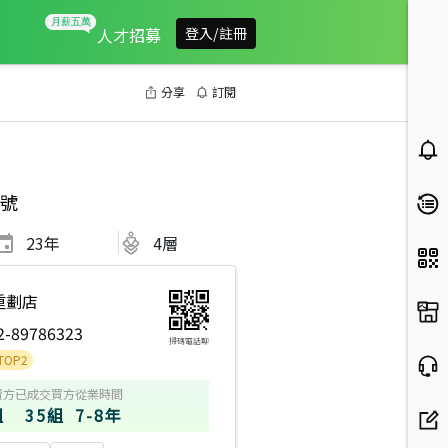
人才招募
登入/註冊
分享
訂閱
號
23
年
4層
重劃店
2-89786323
掃碼電話聊
賣方
已成交買方
從業時間
組
35組
7-8年