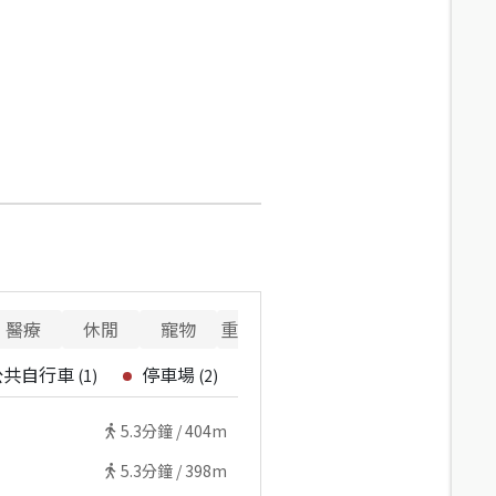
醫療
休閒
寵物
重要設施
公共自行車
停車場
(
1
)
(
2
)
5.3
分鐘 /
404m
5.3
分鐘 /
398m