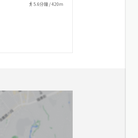
5.6
分鐘 /
420m