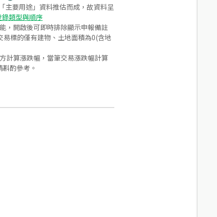
之「主要用途」資料推估而成，故資料呈
登錄類型與順序
功能，開啟後可即時排除顯示申報備註
易標的僅有建物、土地面積為0(含地
合方計算漲跌幅，當筆交易漲跌幅計算
請斟酌參考。