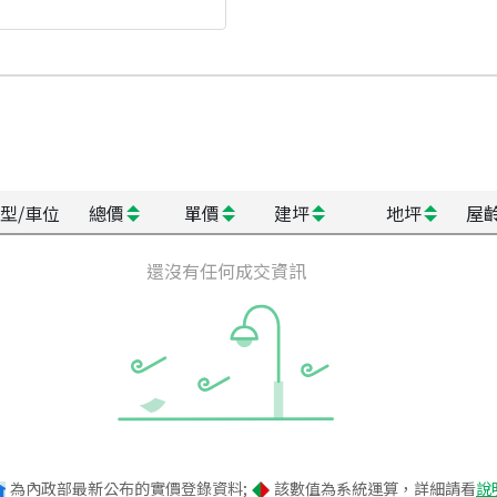
型/車位
總價
單價
建坪
地坪
屋
還沒有任何成交資訊
為內政部最新公布的實價登錄資料;
該數值為系統運算，詳細請看
說