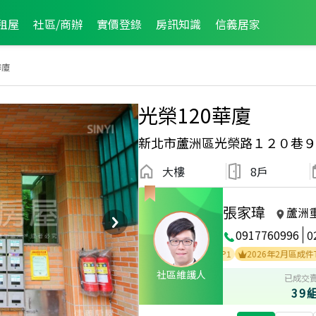
租屋
社區/商辦
實價登錄
房訊知識
信義居家
華廈
光榮120華廈
新北市蘆洲區光榮路１２０巷９
大樓
8戶
張家瑋
蘆洲
0917760996
0
2022年2月區業績TOP3
2021年7月區業績TOP1
2026年2月區成件TOP2
社區維護人
已成交
39