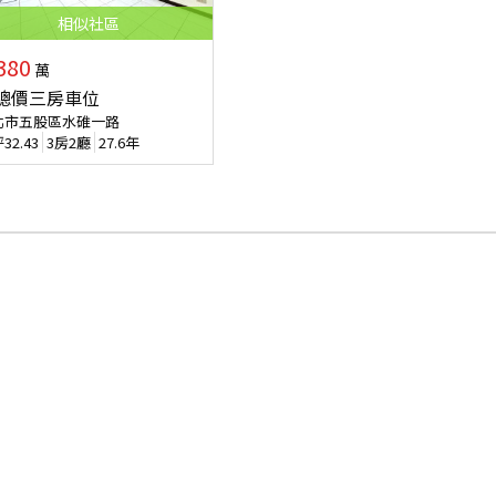
相似
社區
380
萬
總價三房車位
北市五股區水碓一路
坪
32.43
3房2廳
27.6年