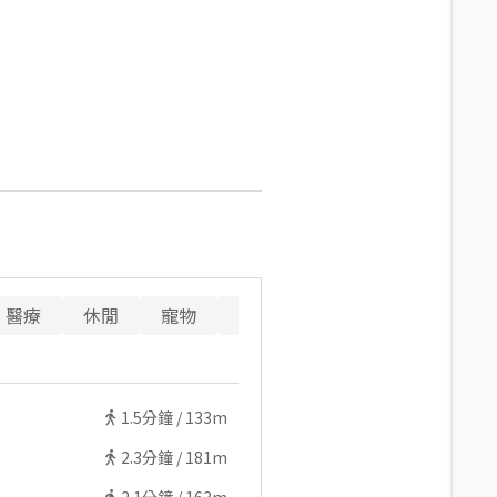
醫療
休閒
寵物
警消
1.5
分鐘 /
133m
2.3
分鐘 /
181m