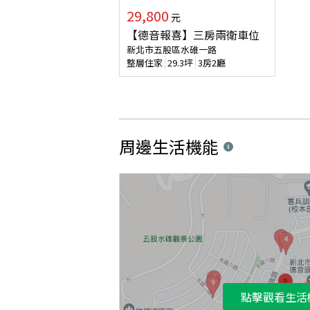
29,800
元
【德音報喜】三房兩衛車位
新北市五股區水碓一路
整層住家
29.3
坪
3房2廳
周邊生活機能
點擊觀看生活