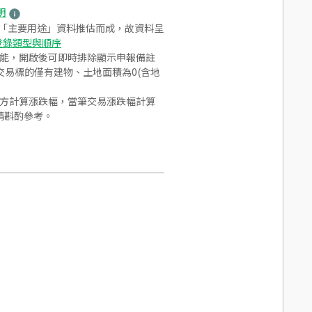
明
之「主要用途」資料推估而成，故資料呈
登錄類型與順序
功能，開啟後可即時排除顯示申報備註
易標的僅有建物、土地面積為0(含地
合方計算漲跌幅，當筆交易漲跌幅計算
請斟酌參考。