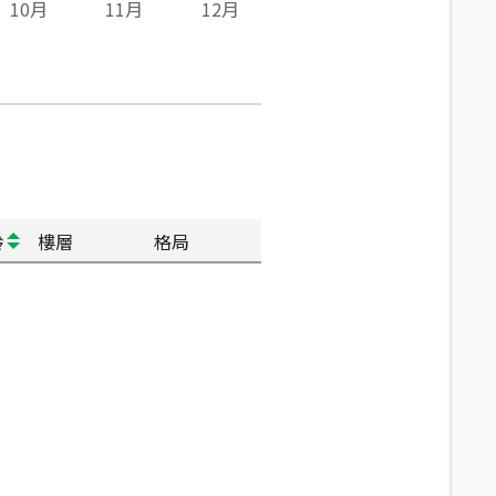
10
月
11
月
12
月
齡
樓層
格局