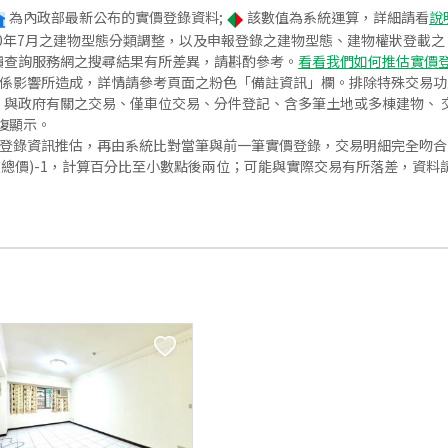
為內政部最新公布的實價登錄資料;
該數值為系統運算，詳細請看
說
020年7月之建物型態分類調整，以及申報登錄之建物型態、建物權狀登載
價查詢服務網之搜尋結果有所差異，請斟酌參考。
看看我們如何推估實價
關係影響所造成，詳情請參考頁面之粉色「備註資訊」欄。排除特殊交易
與政府有關之交易、僅車位交易、分件登記、含多筆土地或多棟建物、 交
復顯示。
價登錄資訊推估，再由系統比對當筆與前一筆實價登錄，交易明細完全吻
交總價)-1，計算百分比至小數點後兩位；可能與實際交易有所落差，資料