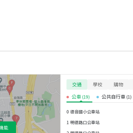
交通
學校
購物
公車
公共自行車
(
19
)
(
1
)
0
德音國小公車站
1
明德路口公車站
機能