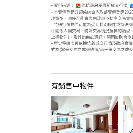
- 資料來源：
為信義房屋最新成交行情;
- 本實價登錄分類係綜合內政部實價登錄2
現類型、順序可能會與內政部不動產交易實
- 特殊行情物件可能為受到特別條件或特殊
中關係人間交易、特殊交易情況及標的類型、
上權物件)，及其他備註資訊，關閉後則會恢
- 歷史移轉次數依據信義成交行情及政府實
式為(當筆交易之成交總價/前一筆交易之成
有銷售中物件