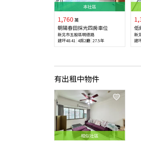
本
社區
1,760
1,
萬
朝陽春田採光四房車位
低
新北市五股區明德路
新
建坪
48.41
4房2廳
27.5年
建
有出租中物件
相似
社區