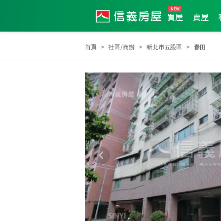
買屋
賣屋
首頁
社區/商辦
新北市五股區
春田