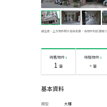
請注意，上方物件照片如有街景，為物件附近環境介
待售物件
待租物件
1
-
筆
筆
基本資料
類型
大樓