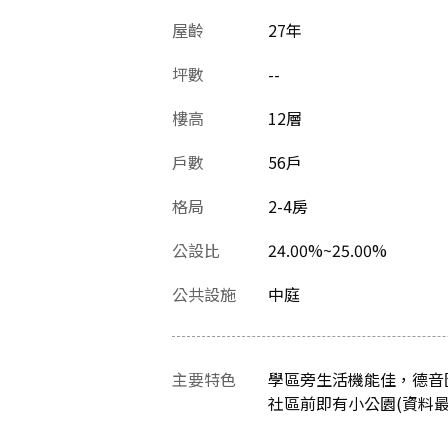
屋齡
27
年
坪數
--
樓高
12層
戶數
56戶
格局
2-4房
公設比
24.00%~25.00%
公共設施
中庭
主要特色
學區旁生活機能佳，德音
社區前即有小公園(資料最後更