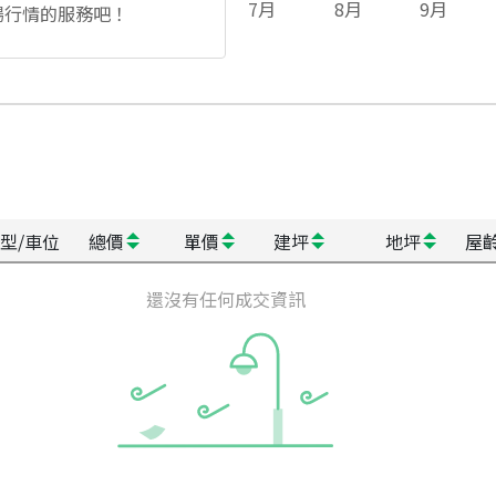
7
月
8
月
9
月
場行情的服務吧！
型/車位
總價
單價
建坪
地坪
屋
還沒有任何成交資訊