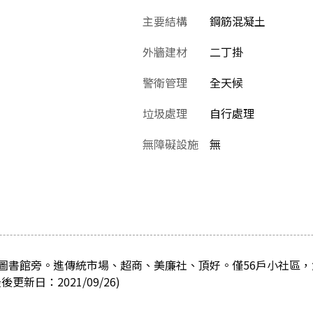
主要結構
鋼筋混凝土
外牆建材
二丁掛
警衛管理
全天候
垃圾處理
自行處理
無障礙設施
無
圖書館旁。進傳統市場、超商、美廉社、頂好。僅56戶小社區
新日：2021/09/26)