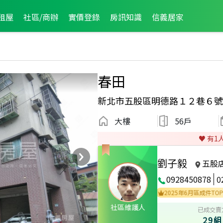
租屋
社區/商辦
實價登錄
房訊知識
信義居家
春田
新北市五股區明德路１２巷６號
大樓
56戶
♥️ 有
1
劉子毅
五股
0928450878
0
2025年6月區成件TOP3
2
社區維護人
已成交賣
29組