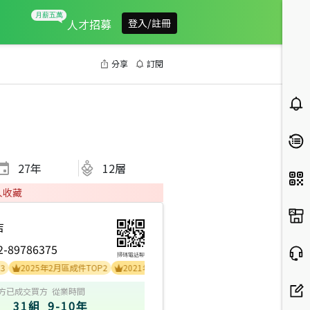
人才招募
登入/註冊
分享
訂閱
27
年
12層
人收藏
店
2-89786375
掃碼電話聊
025年2月區成件TOP2
2021年11月區成件TOP3
2021年11月業績破百萬經紀
方
已成交買方
從業時間
31組
9-10年