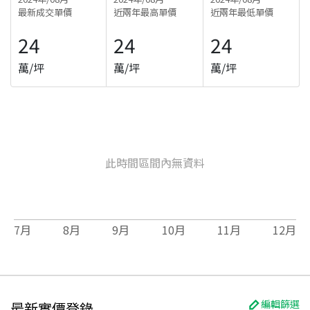
最新成交單價
近兩年最高單價
近兩年最低單價
24
24
24
萬/坪
萬/坪
萬/坪
此時間區間內無資料
7
月
8
月
9
月
10
月
11
月
12
月
編輯篩選
最新實價登錄