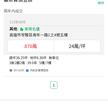
條件
兩年內成交
113
年
08
月
其他
東坡名廬
高雄市苓雅區青年一路1之4號五樓
870
萬
24
萬/坪
建坪
36.25
坪
地坪
6.36
坪
無車位
3房2廳2衛
39.0
年
5
樓/
7
樓
資料說明
內政部實價登錄
1