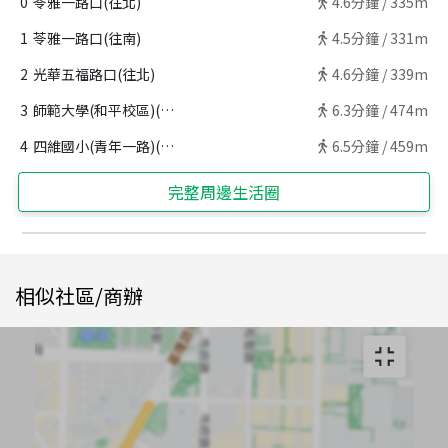
0
苓雅一路口(往北)
4.6
分鐘 /
335m
1
苓雅一路口(往南)
4.5
分鐘 /
331m
2
光華五福路口(往北)
4.6
分鐘 /
339m
3
師範大學(和平校區)(往南)
6.3
分鐘 /
474m
4
四維國小(青年一路)(往東)
6.5
分鐘 /
459m
完整周邊生活圈
相似社區/商辦