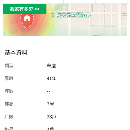
我家有多夯
>>
基本資料
類型
華廈
屋齡
41
年
坪數
--
樓高
7層
戶數
28戶
格局
3房