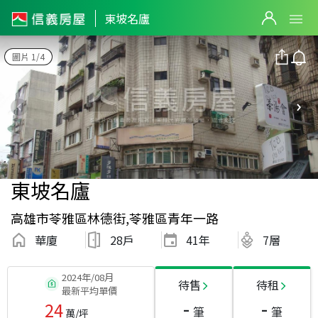
東坡名廬
圖片 1/4
東坡名廬
高雄市苓雅區林德街,苓雅區青年一路
華廈
28戶
41
年
7層
2024年/08月
待售
待租
最新平均單價
-
-
24
筆
筆
萬/坪