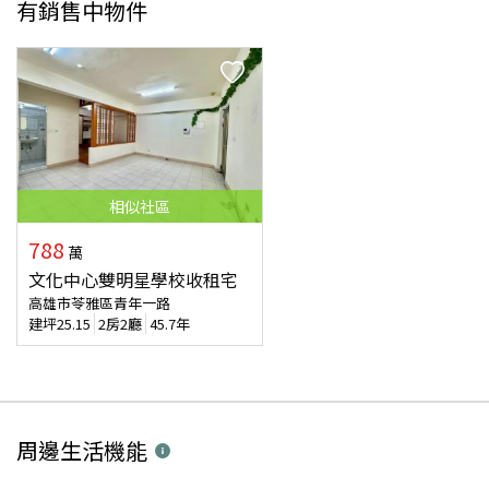
有銷售中物件
相似
社區
788
萬
文化中心雙明星學校收租宅
高雄市苓雅區青年一路
建坪
25.15
2房2廳
45.7年
周邊生活機能