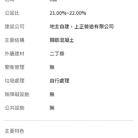
公設比
21.00%~22.00%
建設公司
地主自建，上正營造有限公司
主要結構
鋼筋混凝土
外牆建材
二丁掛
警衛管理
無
垃圾處理
自行處理
無障礙設施
無
公共設施
無
主要特色