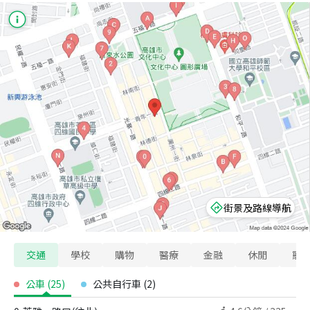
街景及路線導航
交通
學校
購物
醫療
金融
休閒
寵
公車
(
25
)
公共自行車
(
2
)