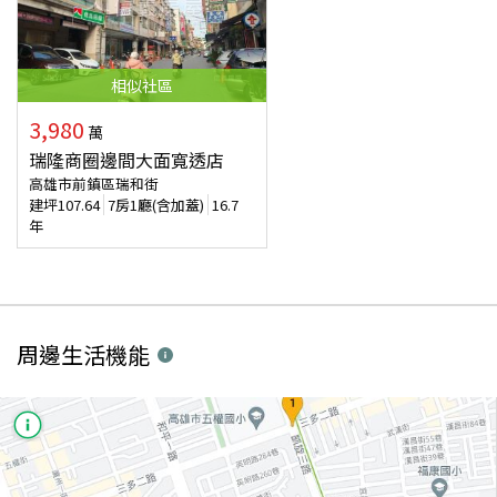
相似
社區
3,980
萬
瑞隆商圈邊間大面寬透店
高雄市前鎮區瑞和街
建坪
107.64
7房1廳(含加蓋)
16.7
年
周邊生活機能