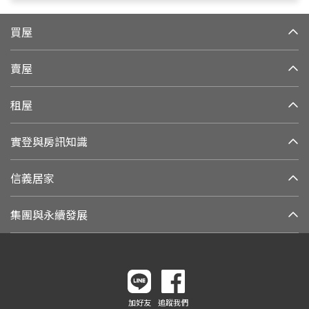
買屋
賣屋
租屋
實登與房訊知識
信義居家
集團與永續發展
加好友
追蹤我們