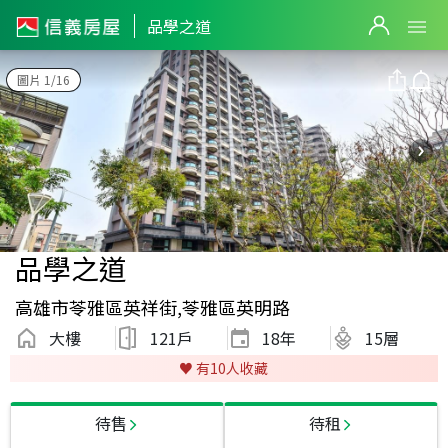
品學之道
圖片 1/16
品學之道
高雄市苓雅區英祥街,苓雅區英明路
大樓
121戶
18
年
15層
♥️ 有
10
人收藏
待售
待租