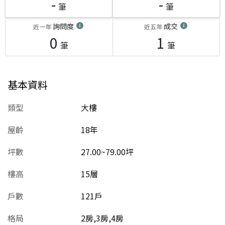
-
-
筆
筆
詢問度
成交
近一年
近五年
0
1
筆
筆
基本資料
類型
大樓
屋齡
18
年
坪數
27.00~79.00坪
樓高
15層
戶數
121戶
格局
2房,3房,4房