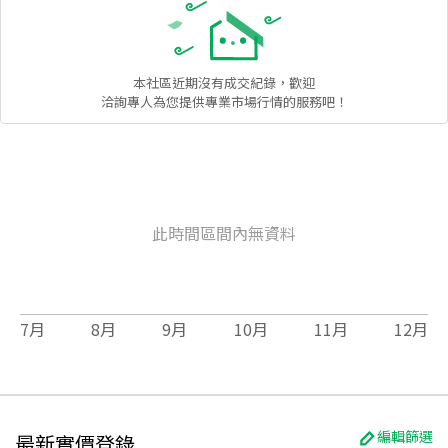
本社區
近期沒有成交紀錄，歡迎
洽詢專人為您提供專業市場行情的服務吧！
此時間區間內無資料
7
月
8
月
9
月
10
月
11
月
12
月
編輯篩選
最新實價登錄