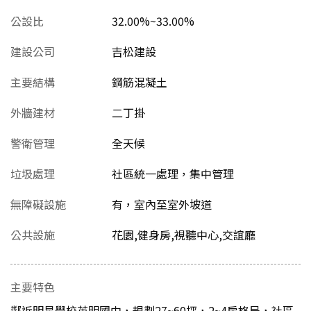
公設比
32.00%~33.00%
建設公司
吉松建設
主要結構
鋼筋混凝土
外牆建材
二丁掛
警衛管理
全天候
垃圾處理
社區統一處理，集中管理
無障礙設施
有，室內至室外坡道
公共設施
花園,健身房,視聽中心,交誼廳
主要特色
鄰近明星學校英明國中，規劃27~60坪，2~4房格局，社區