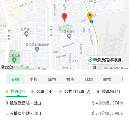
街景及路線導航
交通
學校
購物
醫療
休閒
寵物
警
捷運
(
2
)
公車
(
14
)
公共自行車
(
2
)
停車場
(
4
)
0
凱旋武昌站 - 出口
4.6
分鐘 /
374m
1
五權國小站 - 出口
7.4
分鐘 /
599m