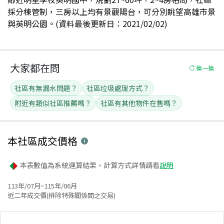
採分棟管制，三房以上均有景觀陽台，可分別眺望高雄市景
與英明公園。(資料最後更新日：2021/02/02)
大家都在問
換一換
社區有無漏水問題？
社區垃圾處理方式？
附近有類似社區推薦嗎？
社區有其他物件在售嗎？
本社區
成交價格
本表數值為系統運算結果，計算方式詳情請看
說明
113年/07月~115年/06月
近二年成交價(排除特殊關係間之交易)