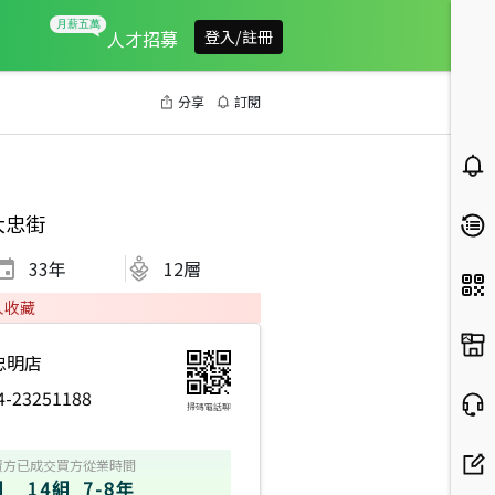
人才招募
登入/註冊
分享
訂閱
大忠街
33
年
12層
人收藏
忠明店
4-23251188
掃碼電話聊
賣方
已成交買方
從業時間
組
14組
7-8年