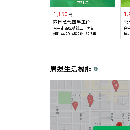
本
社區
1,150
1,
萬
西區萬代四房車位
忠
台中市西區精誠二十九街
台
建坪
44.29
4房2廳
32.7年
建
周邊生活機能