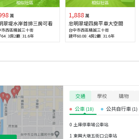
相似
社區
相似
社區
998
1,888
萬
萬
明翠堤水岸首排三房可看
忠明翠堤四房平車大空間
中市西區精誠三十街
台中市西區精誠三十街
坪
64
3房2廳
31.6年
建坪
60.08
4房2廳
31.6年
交通
學校
購物
公車
公共自行車
(
18
)
(
1
)
0
土庫停車場公車站
1
東興大墩五街口公車站