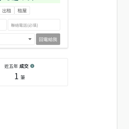
出租
租屋
回電給我
近五年
成交
1
筆