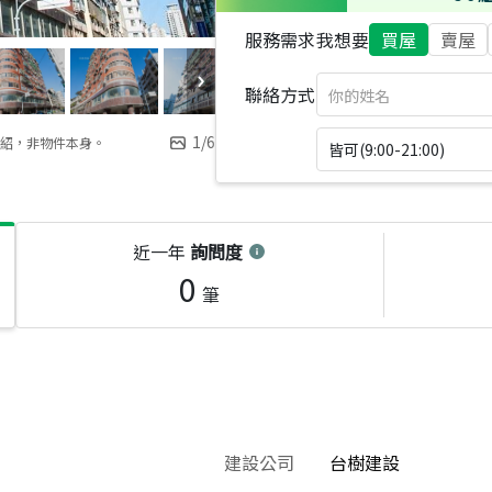
服務需求
我想要
買屋
賣屋
聯絡方式
1
/
6
紹，非物件本身。
皆可(9:00-21:00)
近一年
詢問度
0
筆
建設公司
台樹建設