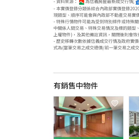
- 資料來源：
為信義房屋最新成交行情;
- 本實價登錄分類係綜合內政部實價登錄2
現類型、順序可能會與內政部不動產交易實
- 特殊行情物件可能為受到特別條件或特殊
中關係人間交易、特殊交易情況及標的類型、
上權物件)，及其他備註資訊，關閉後則會恢
- 歷史移轉次數依據信義成交行情及政府實
式為(當筆交易之成交總價/前一筆交易之成
有銷售中物件