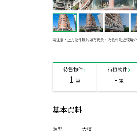
請注意，上方物件照片如有街景，為物件附近環境介
待售物件
待租物件
1
-
筆
筆
基本資料
類型
大樓