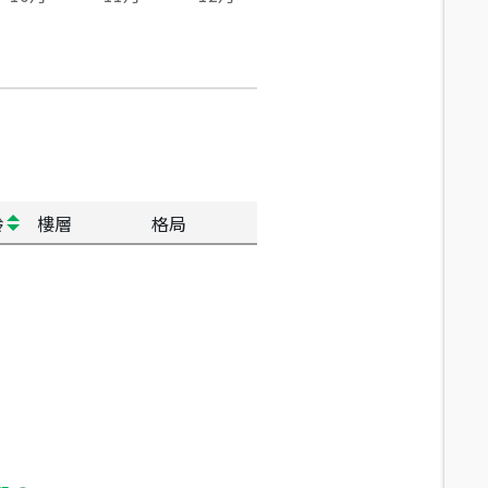
齡
樓層
格局