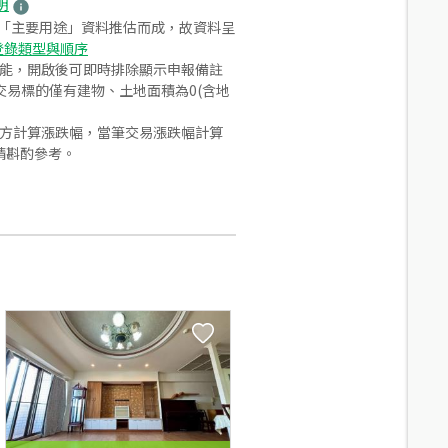
明
之「主要用途」資料推估而成，故資料呈
登錄類型與順序
功能，開啟後可即時排除顯示申報備註
易標的僅有建物、土地面積為0(含地
合方計算漲跌幅，當筆交易漲跌幅計算
請斟酌參考。