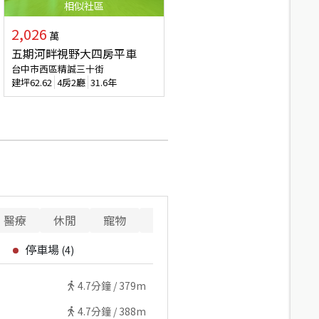
相似
社區
2,026
萬
五期河畔視野大四房平車
台中市西區精誠三十街
建坪
62.62
4房2廳
31.6年
醫療
休閒
寵物
警消
重要設施
停車場
(
4
)
4.7
分鐘 /
379m
4.7
分鐘 /
388m