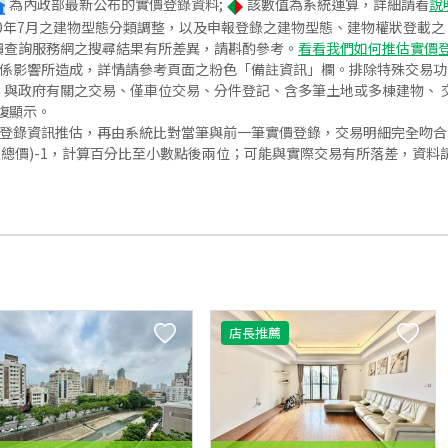
為內政部最新公布的實價登錄資料;
該數值為系統運算，詳細請看
說
020年7月之建物型態分類調整，以及申報登錄之建物型態、建物權狀登載
價查詢服務網之搜尋結果有所差異，請斟酌參考。
看看我們如何推估實價
關係影響所造成，詳情請參考頁面之粉色「備註資訊」欄。排除特殊交易
與政府有關之交易、僅車位交易、分件登記、含多筆土地或多棟建物、 交
復顯示。
價登錄資訊推估，再由系統比對當筆與前一筆實價登錄，交易明細完全吻
交總價)-1，計算百分比至小數點後兩位；可能與實際交易有所落差，資料
店長推薦