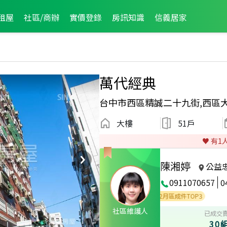
租屋
社區/商辦
實價登錄
房訊知識
信義居家
萬代經典
台中市西區精誠二十九街,西區
大樓
51戶
♥️ 有
1
陳湘婷
公益
0911070657
0
區業績TOP2
2026年6月區成件TOP3
2026年2月區成件TOP3
社區維護人
已成交
30