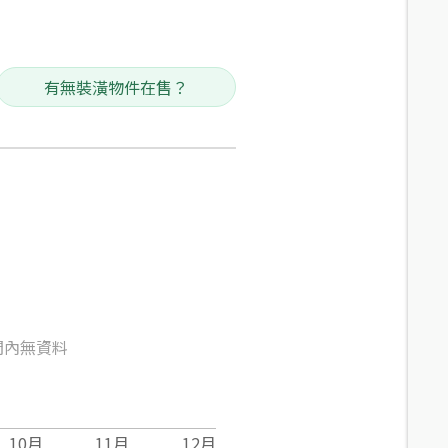
有無裝潢物件在售？
間內無資料
10
月
11
月
12
月