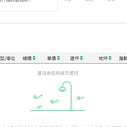
型/車位
總價
單價
建坪
地坪
屋
還沒有任何成交資訊