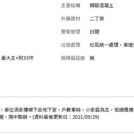
主要結構
鋼筋混凝土
外牆建材
二丁掛
警衛管理
日間
垃圾處理
社區統一處理，車道
，最大主+附35坪
無障礙設施
無
棟，車位須走樓梯下去地下室，戶數單純，小家庭為主，低總價
鬧中取靜。(資料最後更新日：2021/09/29)