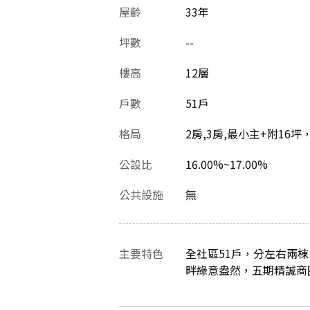
屋齡
33
年
坪數
--
樓高
12層
戶數
51戶
格局
2房,3房,最小主+附16坪
公設比
16.00%~17.00%
公共設施
無
主要特色
全社區51戶，分左右兩
畔綠意盎然，五期精誠商圈，