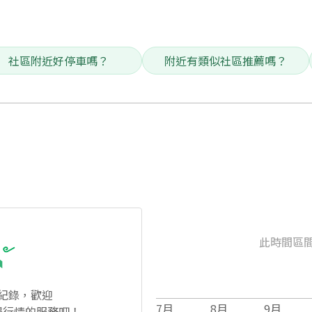
社區附近好停車嗎？
附近有類似社區推薦嗎？
此時間區
紀錄，歡迎
7
月
8
月
9
月
場行情的服務吧！