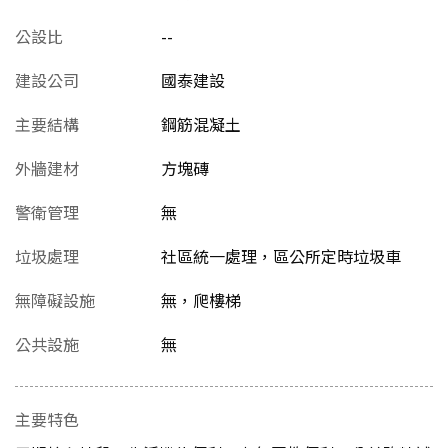
公設比
--
建設公司
國泰建設
主要結構
鋼筋混凝土
外牆建材
方塊磚
警衛管理
無
垃圾處理
社區統一處理，區公所定時垃圾車
無障礙設施
無，爬樓梯
公共設施
無
主要特色