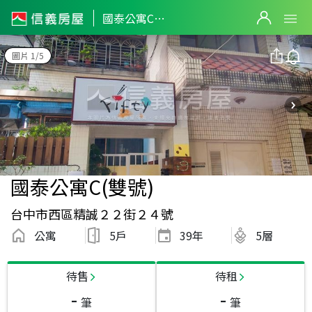
國泰公寓C(雙號)
圖片 1/5
國泰公寓C(雙號)
台中市西區精誠２２街２４號
公寓
5戶
39
年
5層
待售
待租
-
-
筆
筆