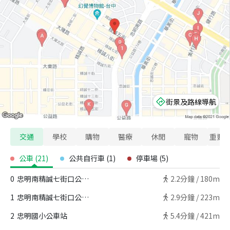
街景及路線導航
交通
學校
購物
醫療
休閒
寵物
重要
公車
(
21
)
公共自行車
(
1
)
停車場
(
5
)
0
忠明南精誠七街口公車站
2.2
分鐘 /
180m
1
忠明南精誠七街口公車站
2.9
分鐘 /
223m
2
忠明國小公車站
5.4
分鐘 /
421m