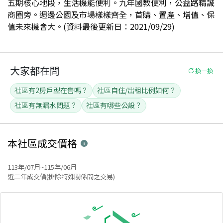
五期核心地段，生活機能便利。九年國教便利，公益路精誠
商圈旁。週邊公園及市場樣樣齊全，首購、置產、增值、保
值未來機會大。(資料最後更新日：2021/09/29)
大家都在問
換一換
社區有2房戶型在售嗎？
社區自住/出租比例如何？
社區有無漏水問題？
社區有哪些公設？
本社區
成交價格
113年/07月~115年/06月
近二年成交價(排除特殊關係間之交易)