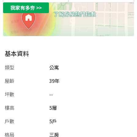
我家有多夯
>>
基本資料
類型
公寓
屋齡
39
年
坪數
--
樓高
5層
戶數
5戶
格局
三房