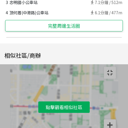
3
忠明國小公車站
7.1
分鐘 /
512m
4
頂何厝(中港路)公車站
6.1
分鐘 /
477m
完整周邊生活圈
相似社區/商辦
點擊觀看相似社區