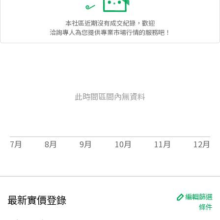
本社區
近期沒有成交紀錄，歡迎
洽詢專人為您提供專業市場行情的服務吧！
此時間區間內無資料
7
月
8
月
9
月
10
月
11
月
12
月
編輯篩選
最新實價登錄
條件