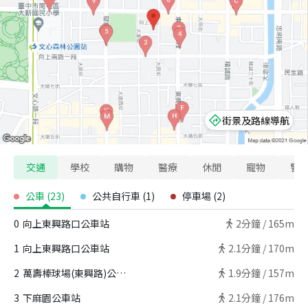
街景及路線導航
交通
學校
購物
醫療
休閒
寵物
警
公車
(
23
)
公共自行車
(
1
)
停車場
(
2
)
0
向上東興路口公車站
2
分鐘 /
165m
1
向上東興路口公車站
2.1
分鐘 /
170m
2
萬壽棒球場(東興路)公車站
1.9
分鐘 /
157m
3
下麻園公車站
2.1
分鐘 /
176m