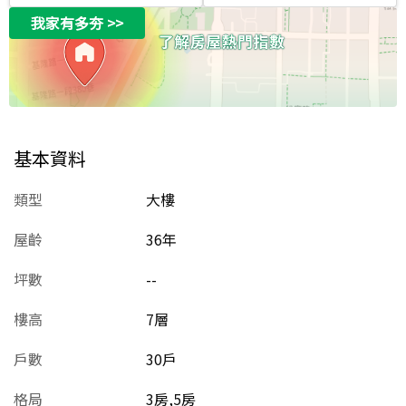
我家有多夯
>>
基本資料
類型
大樓
屋齡
36
年
坪數
--
樓高
7層
戶數
30戶
格局
3房,5房