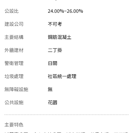
公設比
24.00%~26.00%
建設公司
不可考
主要結構
鋼筋混凝土
外牆建材
二丁掛
警衛管理
日間
垃圾處理
社區統一處理
無障礙設施
無
公共設施
花園
主要特色