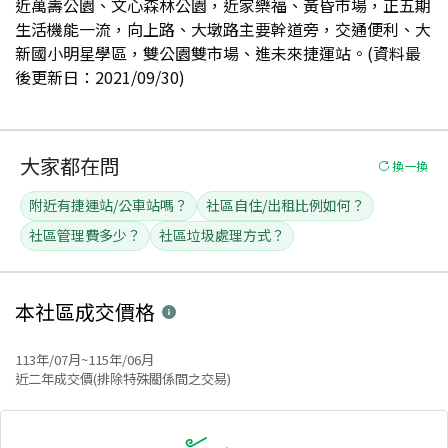
近萬壽公園、文心森林公園，近家樂福、黃昏市場，正五期
生活機能一流，向上路、大墩路主要幹道旁，交通便利、大
新國小明星學區，雙公園雙市場、進未來捷運站。(資料最
後更新日：2021/09/30)
大家都在問
換一換
附近有捷運站/公車站嗎？
社區自住/出租比例如何？
社區管理費多少？
社區垃圾處理方式？
本社區
成交價格
113年/07月~115年/06月
近二年成交價(排除特殊關係間之交易)