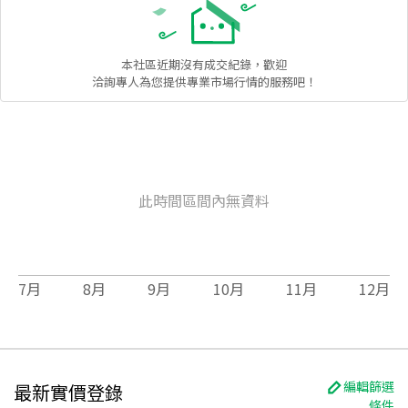
本社區
近期沒有成交紀錄，歡迎
洽詢專人為您提供專業市場行情的服務吧！
此時間區間內無資料
7
月
8
月
9
月
10
月
11
月
12
月
編輯篩選
最新實價登錄
條件