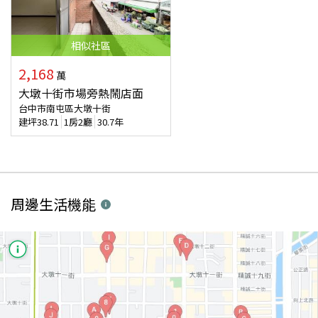
相似
社區
2,168
萬
大墩十街市場旁熱鬧店面
台中市南屯區大墩十街
建坪
38.71
1房2廳
30.7年
周邊生活機能