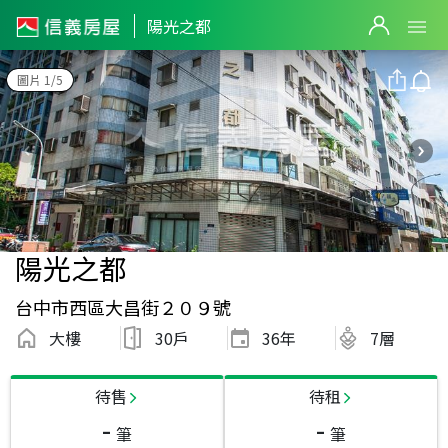
陽光之都
圖片 1/5
陽光之都
台中市西區大昌街２０９號
大樓
30戶
36
年
7層
待售
待租
-
-
筆
筆