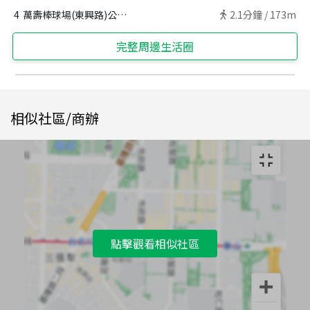
4
萬壽棒球場(東興路)公車站
2.1
分鐘 /
173m
完整周邊生活圈
相似社區/商辦
點擊觀看相似社區