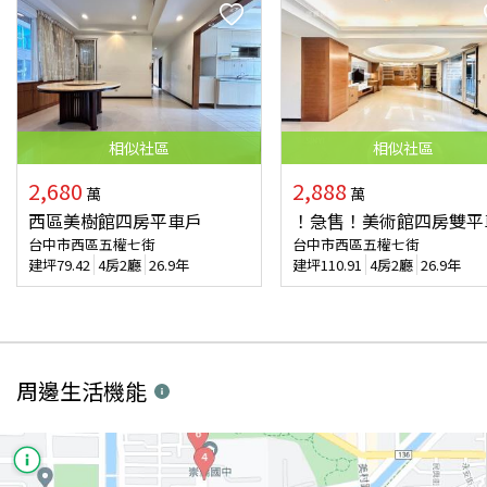
相似
社區
相似
社區
2,680
2,888
萬
萬
西區美樹館四房平車戶
！急售！美術館四房雙平
台中市西區五權七街
台中市西區五權七街
建坪
79.42
4房2廳
26.9年
建坪
110.91
4房2廳
26.9年
周邊生活機能