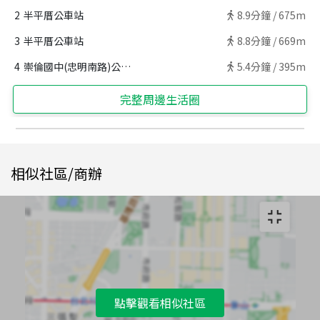
2
半平厝公車站
8.9
分鐘 /
675m
3
半平厝公車站
8.8
分鐘 /
669m
4
崇倫國中(忠明南路)公車站
5.4
分鐘 /
395m
完整周邊生活圈
相似社區/商辦
點擊觀看相似社區