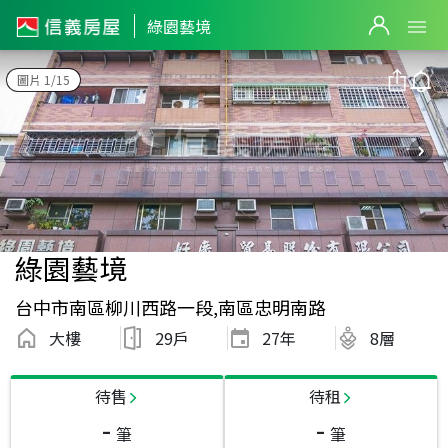
綠園藝境
圖片 1/15
綠園藝境
台中市南區柳川西路一段,南區忠明南路
大樓
29戶
27
年
8層
待售
待租
-
-
筆
筆