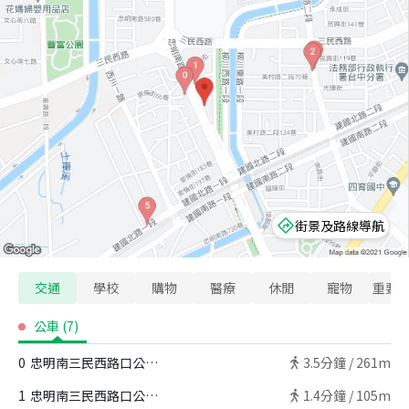
街景及路線導航
交通
學校
購物
醫療
休閒
寵物
重要
公車
(
7
)
0
忠明南三民西路口公車站
3.5
分鐘 /
261m
1
忠明南三民西路口公車站
1.4
分鐘 /
105m