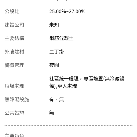
公設比
25.00%~27.00%
建設公司
未知
主要結構
鋼筋混凝土
外牆建材
二丁掛
警衛管理
夜間
社區統一處理，專區堆置(無冷藏設
垃圾處理
備),專人處理
無障礙設施
有，無
公共設施
無
主要特色