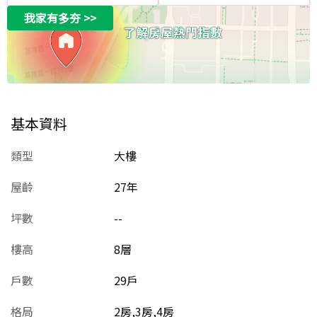
我家有多夯
>>
基本資料
類型
大樓
屋齡
27
年
坪數
--
樓高
8層
戶數
29戶
格局
2房,3房,4房