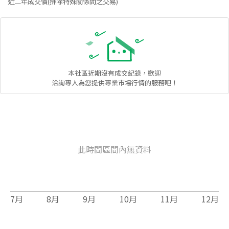
近二年成交價(排除特殊關係間之交易)
本社區
近期沒有成交紀錄，歡迎
洽詢專人為您提供專業市場行情的服務吧！
此時間區間內無資料
7
月
8
月
9
月
10
月
11
月
12
月