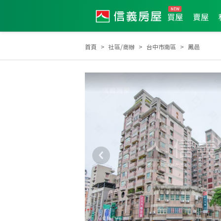
買屋
賣屋
首頁
社區/商辦
台中市南區
鳳邑
2024年7月龍虎