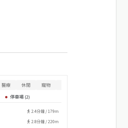
醫療
休閒
寵物
警消
重要設施
停車場
(
2
)
2.4
分鐘 /
179m
2.8
分鐘 /
220m