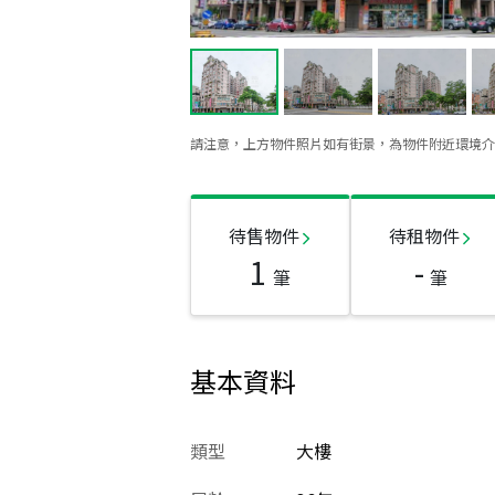
請注意，上方物件照片如有街景，為物件附近環境介
待售物件
待租物件
1
-
筆
筆
基本資料
類型
大樓