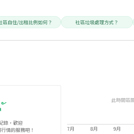
社區自住/出租比例如何？
社區垃圾處理方式？
此時間區
紀錄，歡迎
7
月
8
月
9
月
場行情的服務吧！