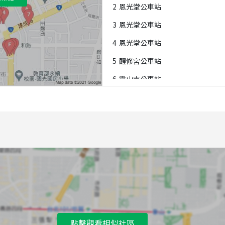
2
恩光堂公車站
3
恩光堂公車站
4
恩光堂公車站
5
醒修宮公車站
6
靈山寺公車站
7
靈山寺公車站
8
復興有恆街口公車站
9
復興市場公車站
A
林祖厝公車站
B
有恆街口公車站
C
國光國小公車站
D
復興有恆街口公車站
點擊觀看相似社區
E
國光國小公車站