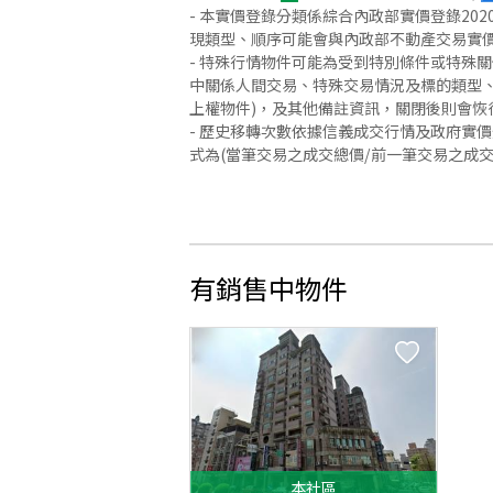
- 本實價登錄分類係綜合內政部實價登錄2
現類型、順序可能會與內政部不動產交易實
- 特殊行情物件可能為受到特別條件或特殊
中關係人間交易、特殊交易情況及標的類型、
上權物件)，及其他備註資訊，關閉後則會恢
- 歷史移轉次數依據信義成交行情及政府實
式為(當筆交易之成交總價/前一筆交易之成
有銷售中物件
本
社區