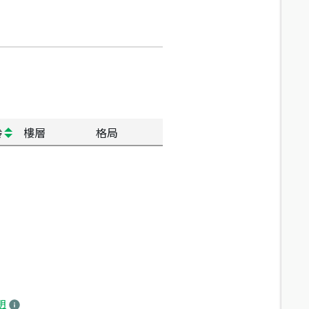
齡
樓層
格局
明