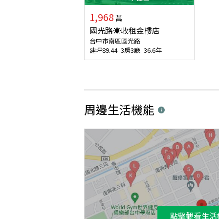
1,968
萬
國光路☀️收租金樓店
台中市南區國光路
建坪
89.44
3房3廳
36.6年
周邊生活機能
點擊觀看生活