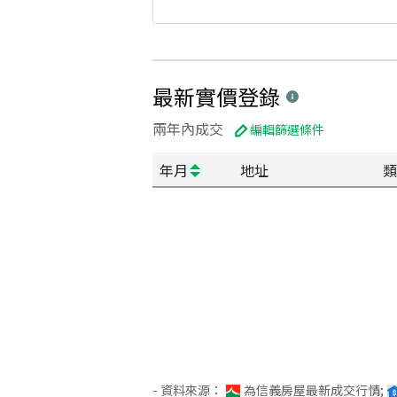
最新實價登錄
兩年內成交
編輯篩選條件
年月
地址
類
- 資料來源：
為信義房屋最新成交行情;