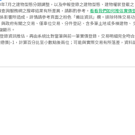
020年7月之建物型態分類調整，以及申報登錄之建物型態、建物權狀登載
價查詢服務網之搜尋結果有所差異，請斟酌參考。
看看我們如何推估實價
關係影響所造成，詳情請參考頁面之粉色「備註資訊」欄。排除特殊交易
與政府有關之交易、僅車位交易、分件登記、含多筆土地或多棟建物、 交
復顯示。
價登錄資訊推估，再由系統比對當筆與前一筆實價登錄，交易明細完全吻
交總價)-1，計算百分比至小數點後兩位；可能與實際交易有所落差，資料