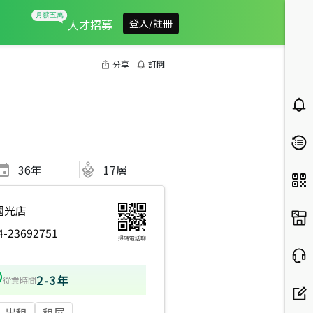
人才招募
登入/註冊
分享
訂閱
36
年
17層
國光店
4-23692751
掃碼電話聊
2-3年
從業時間
出租
租屋