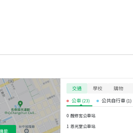
交通
學校
購物
公車
公共自行車
(
23
)
(
1
)
0
醒修宮公車站
1
恩光堂公車站
機能