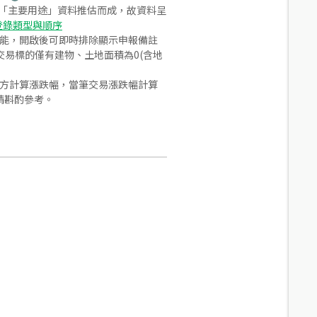
之「主要用途」資料推估而成，故資料呈
登錄類型與順序
功能，開啟後可即時排除顯示申報備註
易標的僅有建物、土地面積為0(含地
合方計算漲跌幅，當筆交易漲跌幅計算
請斟酌參考。