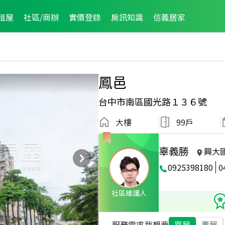
租屋
社區/商辦
實價登錄
房訊知識
信義居家
鳳邑
台中市南區國光路１３６號
大樓
99戶
辜義勝
興大
0925398180
0
榜
2024年6月龍虎榜
社區維護人
服務需求
我想要
買屋
賣屋