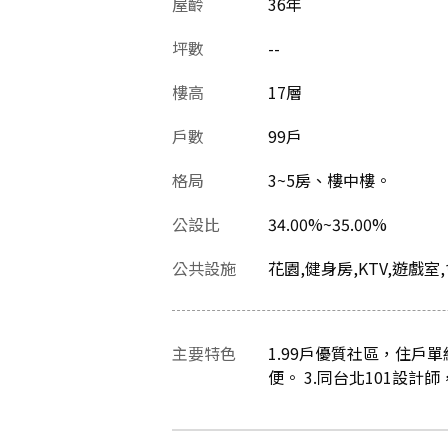
屋齡
36
年
坪數
--
樓高
17層
戶數
99戶
格局
3~5房、樓中樓。
公設比
34.00%~35.00%
公共設施
花園,健身房,KTV,遊戲室
主要特色
1.99戶優質社區，住戶
便。 3.同台北101設計師