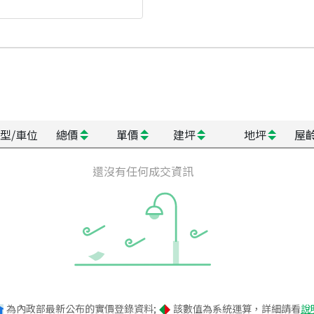
型/車位
總價
單價
建坪
地坪
屋
還沒有任何成交資訊
為內政部最新公布的實價登錄資料;
該數值為系統運算，詳細請看
說