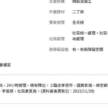
主要結構
鋼筋混凝土
外牆建材
二丁掛
警衛管理
全天候
社區統一處理，社區
垃圾處理
收處理
無障礙設施
有，有無障礙空間
,會議室
單純，24小時管理，稀有釋出。 2.臨忠孝夜市、國賓影城、綠空
，李祖原，社區素質高。(資料最後更新日：2022/11/29)