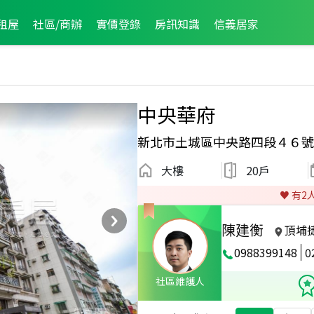
租屋
社區/商辦
實價登錄
房訊知識
信義居家
中央華府
新北市土城區中央路四段４６號
大樓
20戶
♥️ 有
2
陳建衡
頂埔
0988399148
0
社區維護人