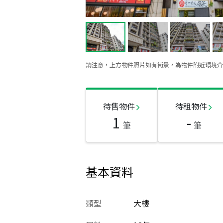
請注意，上方物件照片如有街景，為物件附近環境介
待售物件
待租物件
1
-
筆
筆
基本資料
類型
大樓