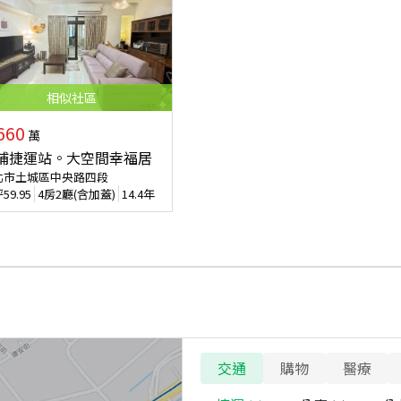
相似
社區
660
萬
埔捷運站。大空間幸福居
北市土城區中央路四段
坪
59.95
4房2廳(含加蓋)
14.4年
交通
購物
醫療