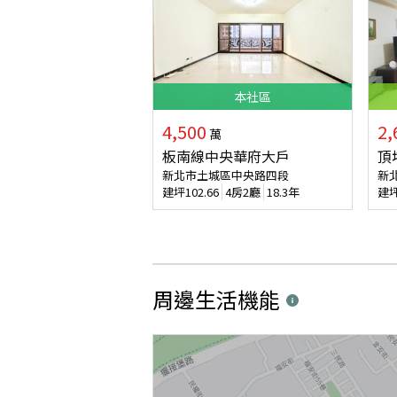
本
社區
4,500
2,
萬
板南線中央華府大戶
頂
新北市土城區中央路四段
新
建坪
102.66
4房2廳
18.3年
建
周邊生活機能