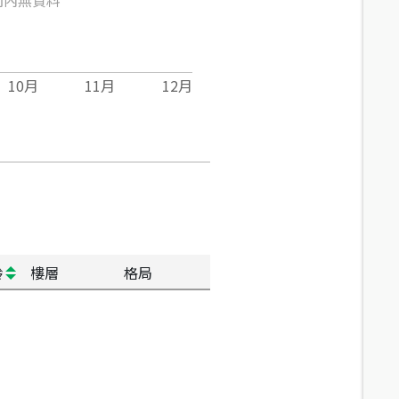
10
月
11
月
12
月
齡
樓層
格局