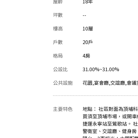
屋齡
18
年
坪數
--
樓高
10層
戶數
20戶
格局
4房
公設比
31.00%~31.00%
公共設施
花園,宴會廳,交誼廳,會議
主要特色
地點： 社區對面為頂埔
買須至頂埔市場，或開車
捷運永寧站至鶯歌站。 社
警衛室、交誼廳、健身房、