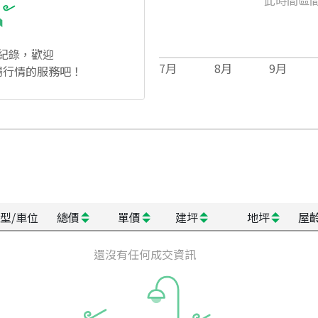
紀錄，歡迎
7
月
8
月
9
月
場行情的服務吧！
型/車位
總價
單價
建坪
地坪
屋
還沒有任何成交資訊