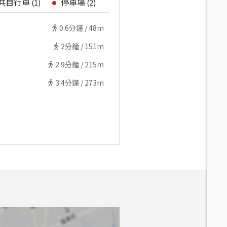
共自行車
停車場
(
1
)
(
2
)
0.6
分鐘 /
48m
2
分鐘 /
151m
2.9
分鐘 /
215m
3.4
分鐘 /
273m