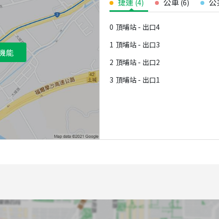
捷運
公車
公
(
4
)
(
6
)
0
頂埔站 - 出口4
1
頂埔站 - 出口3
機能
2
頂埔站 - 出口2
3
頂埔站 - 出口1