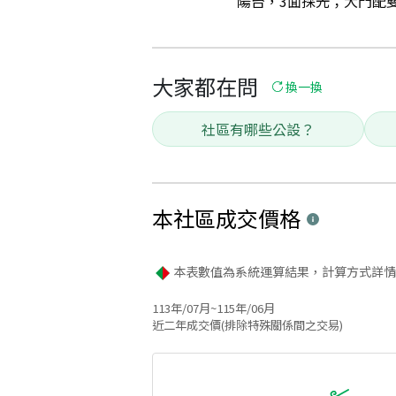
陽台，3面採光；大門配雙開
大家都在問
換一換
社區有哪些公設？
本社區
成交價格
本表數值為系統運算結果，計算方式詳情
113年/07月~115年/06月
近二年成交價(排除特殊關係間之交易)