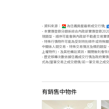
- 資料來源：
為信義房屋最新成交行情;
- 本實價登錄分類係綜合內政部實價登錄2
現類型、順序可能會與內政部不動產交易實
- 特殊行情物件可能為受到特別條件或特殊
中關係人間交易、特殊交易情況及標的類型、
上權物件)，及其他備註資訊，關閉後則會恢
- 歷史移轉次數依據信義成交行情及政府實
式為(當筆交易之成交總價/前一筆交易之成
有銷售中物件