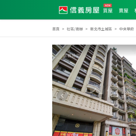
買屋
賣屋
首頁
社區/商辦
新北市土城區
中央華府