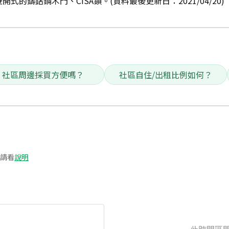
式的鑄鋁鋼木門、CISA鎖。(資料最後更新日：2021/04/20)
社區周邊採買方便嗎？
社區自住/出租比例如何？
請看
說明
此時間區