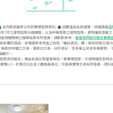
為內政部最新公布的實價登錄資料;
該數值為系統運算，詳細請看
說
020年7月之建物型態分類調整，以及申報登錄之建物型態、建物權狀登載
價查詢服務網之搜尋結果有所差異，請斟酌參考。
看看我們如何推估實價
關係影響所造成，詳情請參考頁面之粉色「備註資訊」欄。排除特殊交易
與政府有關之交易、僅車位交易、分件登記、含多筆土地或多棟建物、 交
復顯示。
價登錄資訊推估，再由系統比對當筆與前一筆實價登錄，交易明細完全吻
交總價)-1，計算百分比至小數點後兩位；可能與實際交易有所落差，資料