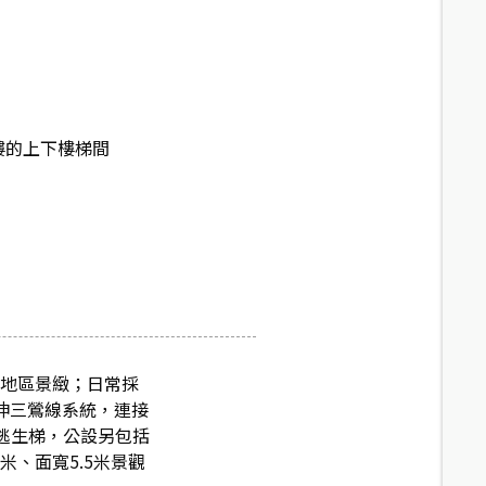
樓的上下樓梯間
林地區景緻；日常採
伸三鶯線系統，連接
支逃生梯，公設另包括
米、面寬5.5米景觀