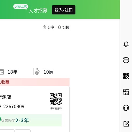
人才招募
登入/註冊
分享
訂閱
18
年
10層
人收藏
捷運店
2-22670909
掃碼電話聊
2-3年
從業時間