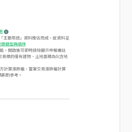
明
之「主要用途」資料推估而成，故資料呈
登錄類型與順序
功能，開啟後可即時排除顯示申報備註
易標的僅有建物、土地面積為0(含地
合方計算漲跌幅，當筆交易漲跌幅計算
請斟酌參考。