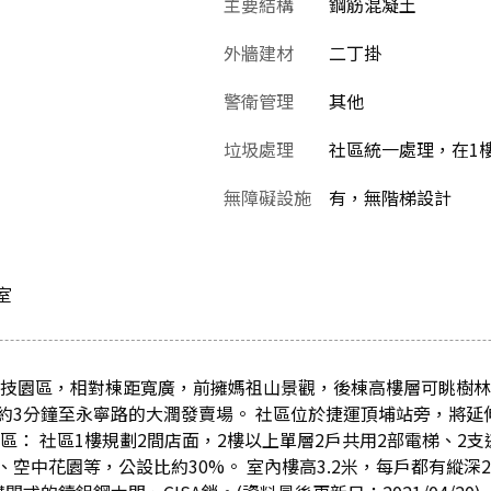
主要結構
鋼筋混凝土
外牆建材
二丁掛
警衛管理
其他
垃圾處理
社區統一處理，在1
無障礙設施
有，無階梯設計
室
科技園區，相對棟距寬廣，前擁媽祖山景觀，後棟高樓層可眺樹
約3分鐘至永寧路的大潤發賣場。 社區位於捷運頂埔站旁，將延
區： 社區1樓規劃2間店面，2樓以上單層2戶共用2部電梯、2
空中花園等，公設比約30%。 室內樓高3.2米，每戶都有縱深2