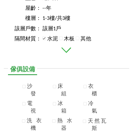
屋齡：
--年
樓層：
1-3樓/共3樓
該層戶數：
該層1戶
隔間材質：
水泥
木板
其他
傢俱設備
沙
床
衣
發
組
櫃
電
冰
冷
視
箱
氣
洗
衣
熱
水
天
然
瓦
機
器
斯