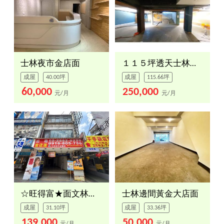
士林夜市金店面
１１５坪透天士林夜市誠租
成屋
40.00坪
成屋
115.66坪
60,000
250,000
元/月
元/月
☆旺得富★面文林路店面
士林邊間黃金大店面
成屋
31.10坪
成屋
33.36坪
139,000
50,000