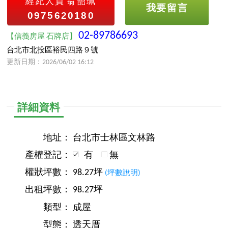
經紀人員
翁韶珮
我要留言
0975620180
02-89786693
【信義房屋 石牌店】
台北市北投區裕民四路９號
更新日期：2026/06/02 16:12
詳細資料
地址：
台北市士林區文林路
產權登記：
有
無
權狀坪數：
98.27坪
(坪數說明)
出租坪數：
98.27坪
類型：
成屋
型態：
透天厝