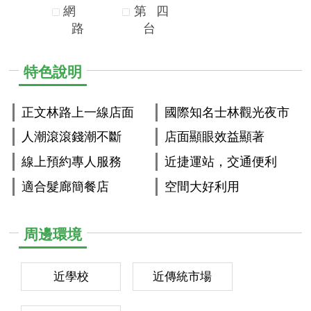
網
第
四
路
台
特色說明
正文林路上一線店面
國際知名士林觀光夜市
人潮滾滾錢潮不斷
店面顯眼效益顯著
線上預約專人服務
近捷運站，交通便利
適合髮廊簡餐店
空間大好利用
周邊環境
近學校
近傳統市場