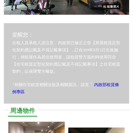
提醒您：
出租人及承租人請注意，內政部已修正公告【房屋租賃定型
化契約應記載及不得記載事項】，訂自109年9月1日生效施
行，倘租屋作為居住使用者，請租賃雙方簽約時使用符合
【住宅租賃定型化契約應記載及不得記載事項】之住宅租賃
契約，以保障雙方權益。
*有關住宅租賃相關法規及相關資訊，請見「
內政部租賃條
例專區
」
周邊物件