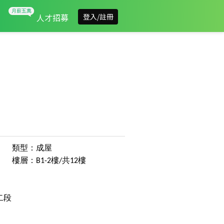
人才招募
登入/註冊
類型：成屋
樓層：B1-2樓/共12樓
二段