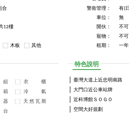
組合
警衛管理：
有(
車位：
無
/共12樓
開伙：
不可
寵物：
不可
木板
其他
租期：
一年
特色說明
臺灣大道上近忠明南路
組
衣
櫃
大門口近公車站牌
箱
冷
氣
近科博館ＳＯＧＯ
器
天
然
瓦
斯
空間大好規劃
台