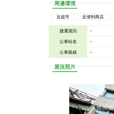
周邊環境
近超市
近便利商店
--
捷運資訊
--
公車站名
--
公車路線
屋況照片