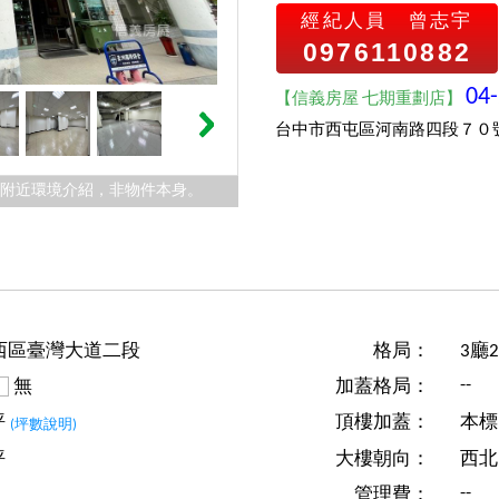
經紀人員
曾志宇
0976110882
04
【信義房屋 七期重劃店】
台中市西屯區河南路四段７０
件附近環境介紹，非物件本身。
西區臺灣大道二段
格局：
3廳
--
無
加蓋格局：
坪
頂樓加蓋：
本標
(坪數說明)
坪
大樓朝向：
西北
--
管理費
：