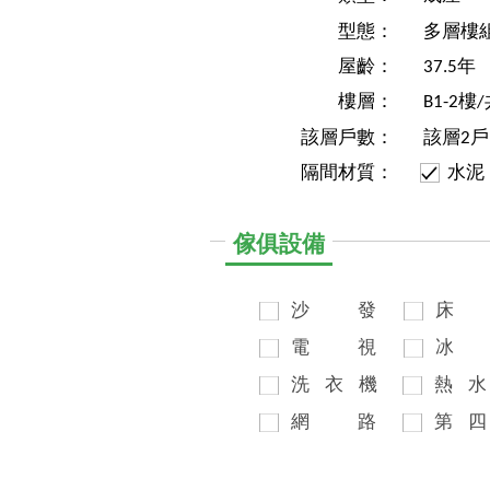
型態：
多層樓
屋齡：
37.5年
樓層：
B1-2樓
該層戶數：
該層2戶
隔間材質：
水泥
傢俱設備
沙
發
床
電
視
冰
洗
衣
機
熱
水
網
路
第
四