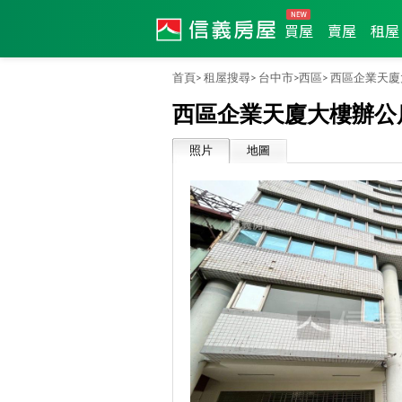
買屋
賣屋
租屋
首頁>
租屋搜尋>
台中市>
西區>
西區企業天廈
西區企業天廈大樓辦公
照片
地圖