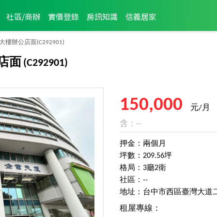
社區/商辦
實價登錄
房訊知識
信義居家
大樓辦公店面
(C292901)
店面
(C292901)
150,000
元/月
含：--
押金：兩個月
坪數：209.56坪
格局：3廳2衛
社區：--
地址：台中市西區臺灣大道
租屋專線：