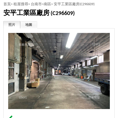
首頁>
租屋搜尋>
台南市>
南區>
安平工業區廠房
(C296609)
安平工業區廠房
(C296609)
照片
地圖