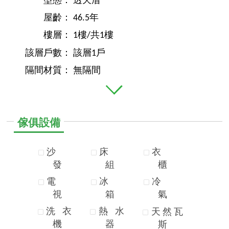
型態：
透天厝
屋齡：
46.5年
樓層：
1樓/共1樓
該層戶數：
該層1戶
隔間材質：
無隔間
傢俱設備
沙
床
衣
發
組
櫃
電
冰
冷
視
箱
氣
洗
衣
熱
水
天
然
瓦
機
器
斯