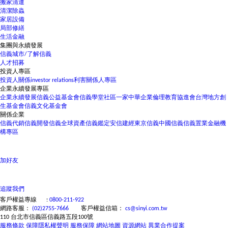
搬家清運
清潔除蟲
家居設備
局部修繕
生活金融
集團與永續發展
信義城市/了解信義
人才招募
投資人專區
投資人關係
investor relations
利害關係人專區
企業永續發展專區
企業永續發展
信義公益基金會
信義學堂
社區一家
中華企業倫理教育協進會
台灣地方創
生基金會
信義文化基金會
關係企業
信義代銷
信義開發
信義全球資產
信義鑑定
安信建經
東京信義
中國信義
信義置業
金融機
構專區
加好友
追蹤我們
客戶權益專線
:
0800-211-922
網路客服：
(02)2755-7666
客戶權益信箱：
cs@sinyi.com.tw
立即看屋
經紀人員
黃琡珺
110 台北市信義區信義路五段100號
0926551080
服務條款
保障隱私權聲明
服務保障
網站地圖
資源網站
異業合作提案