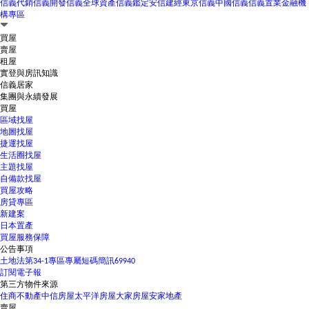
信義代銷
信義開發
信義全球資產
信義鑑定
安信建經
東京信義
中國信義
信義置業
金融機
構專區
買屋
賣屋
租屋
實登與房訊知識
信義居家
集團與永續發展
買屋
區域找屋
地圖找屋
捷運找屋
生活圈找屋
主題找屋
自備款找屋
買屋攻略
房貸專區
新建案
日本置產
買屋服務保障
公告事項
土地法第34-1專區
專屬短碼簡訊69940
訂閱電子報
第三方物件來源
住商不動產
中信房屋
太平洋房屋
大家房屋
安家地產
賣屋