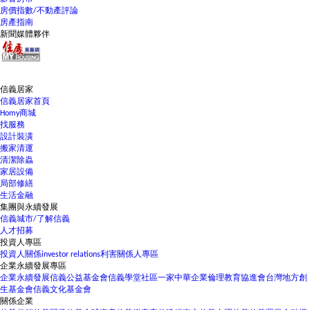
房價指數/不動產評論
房產指南
新聞媒體夥伴
信義居家
信義居家首頁
Homy商城
找服務
設計裝潢
搬家清運
清潔除蟲
家居設備
局部修繕
生活金融
集團與永續發展
信義城市/了解信義
人才招募
投資人專區
投資人關係
investor relations
利害關係人專區
企業永續發展專區
企業永續發展
信義公益基金會
信義學堂
社區一家
中華企業倫理教育協進會
台灣地方創
生基金會
信義文化基金會
關係企業