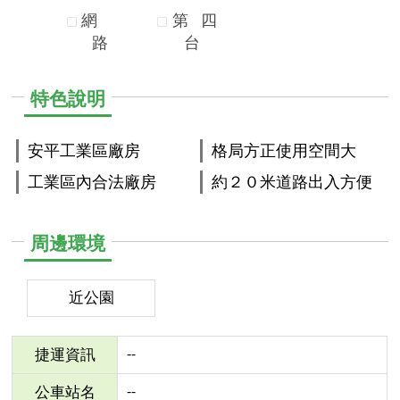
網
第
四
路
台
特色說明
安平工業區廠房
格局方正使用空間大
工業區內合法廠房
約２０米道路出入方便
周邊環境
近公園
--
捷運資訊
--
公車站名