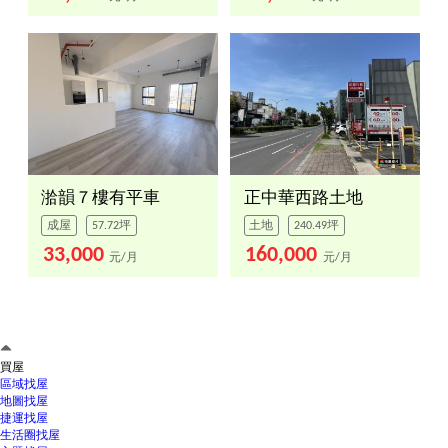
湁韻７樓有平車
正中華西路土地
成屋
57.72坪
土地
240.49坪
33,000
160,000
元/月
元/月
買屋
區域找屋
地圖找屋
捷運找屋
生活圈找屋