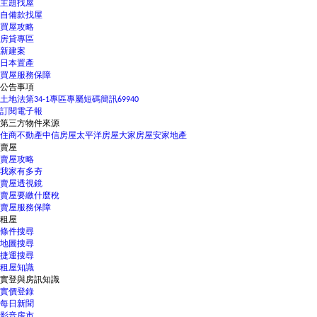
主題找屋
自備款找屋
買屋攻略
房貸專區
新建案
日本置產
買屋服務保障
公告事項
土地法第34-1專區
專屬短碼簡訊69940
訂閱電子報
第三方物件來源
住商不動產
中信房屋
太平洋房屋
大家房屋
安家地產
賣屋
賣屋攻略
我家有多夯
賣屋透視鏡
賣屋要繳什麼稅
賣屋服務保障
租屋
條件搜尋
地圖搜尋
捷運搜尋
租屋知識
實登與房訊知識
實價登錄
每日新聞
影音房市