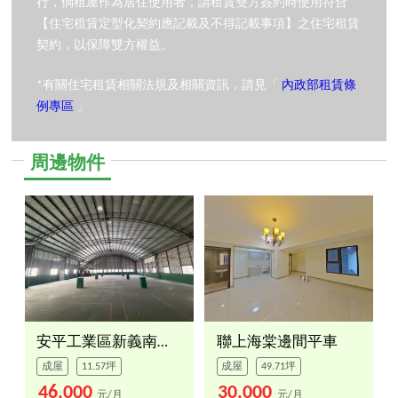
行，倘租屋作為居住使用者，請租賃雙方簽約時使用符合
【住宅租賃定型化契約應記載及不得記載事項】之住宅租賃
契約，以保障雙方權益。
*有關住宅租賃相關法規及相關資訊，請見「
內政部租賃條
例專區
」
周邊物件
安平工業區新義南路廠房
聯上海棠邊間平車
成屋
11.57坪
成屋
49.71坪
46,000
30,000
元/月
元/月