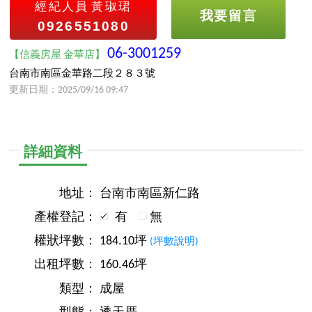
經紀人員
黃琡珺
我要留言
0926551080
06-3001259
【信義房屋 金華店】
台南市南區金華路二段２８３號
更新日期：2025/09/16 09:47
詳細資料
地址：
台南市南區新仁路
產權登記：
有
無
權狀坪數：
184.10坪
(坪數說明)
出租坪數：
160.46坪
類型：
成屋