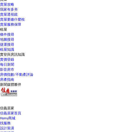
賣屋攻略
我家有多夯
賣屋透視鏡
賣屋要繳什麼稅
賣屋服務保障
租屋
條件搜尋
地圖搜尋
捷運搜尋
租屋知識
實登與房訊知識
實價登錄
每日新聞
影音房市
房價指數/不動產評論
房產指南
新聞媒體夥伴
信義居家
信義居家首頁
Homy商城
找服務
設計裝潢