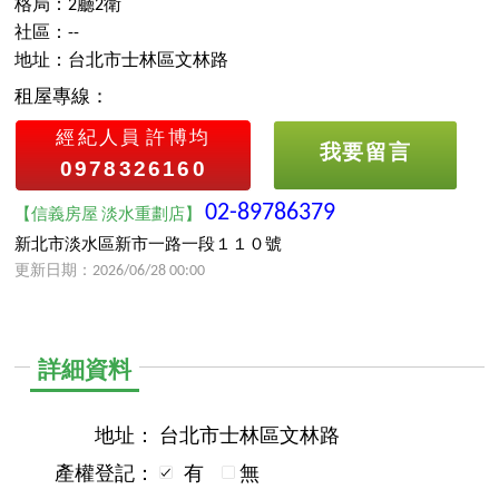
格局：2廳2衛
社區：--
地址：台北市士林區文林路
租屋專線：
經紀人員
許博均
我要留言
0978326160
02-89786379
【信義房屋 淡水重劃店】
新北市淡水區新市一路一段１１０號
更新日期：2026/06/28 00:00
詳細資料
地址：
台北市士林區文林路
產權登記：
有
無