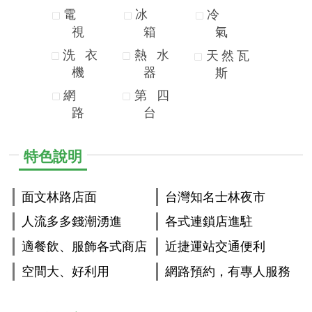
電
冰
冷
視
箱
氣
洗
衣
熱
水
天
然
瓦
機
器
斯
網
第
四
路
台
特色說明
面文林路店面
台灣知名士林夜市
人流多多錢潮湧進
各式連鎖店進駐
適餐飲、服飾各式商店
近捷運站交通便利
空間大、好利用
網路預約，有專人服務