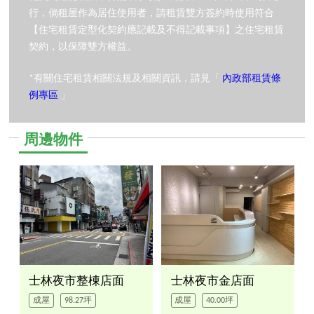
行，倘租屋作為居住使用者，請租賃雙方簽約時使用符合
【住宅租賃定型化契約應記載及不得記載事項】之住宅租賃
契約，以保障雙方權益。
*有關住宅租賃相關法規及相關資訊，請見「
內政部租賃條
例專區
」
周邊物件
士林夜市整棟店面
士林夜市金店面
成屋
98.27坪
成屋
40.00坪