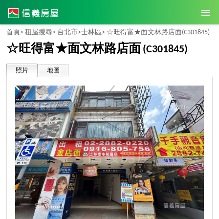
首頁>
租屋搜尋>
台北市>
士林區>
☆旺得富★面文林路店面
(C301845)
☆旺得富★面文林路店面
(C301845)
照片
地圖