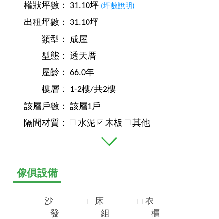
權狀坪數：
31.10坪
(坪數說明)
出租坪數：
31.10坪
類型：
成屋
型態：
透天厝
屋齡：
66.0年
樓層：
1-2樓/共2樓
該層戶數：
該層1戶
隔間材質：
水泥
木板
其他
傢俱設備
沙
床
衣
發
組
櫃