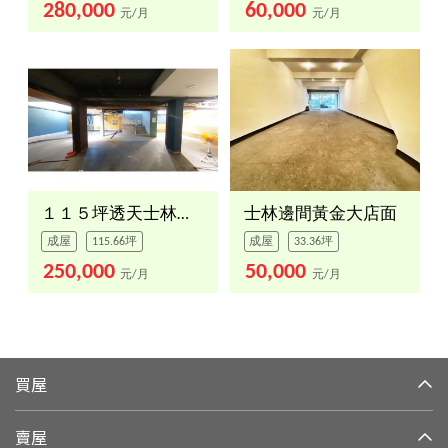
280,000
60,000
元/月
元/月
１１５坪透天士林夜市誠租
士林邊間黃金大店面
成屋
115.66坪
成屋
33.36坪
250,000
50,000
元/月
元/月
買屋
賣屋