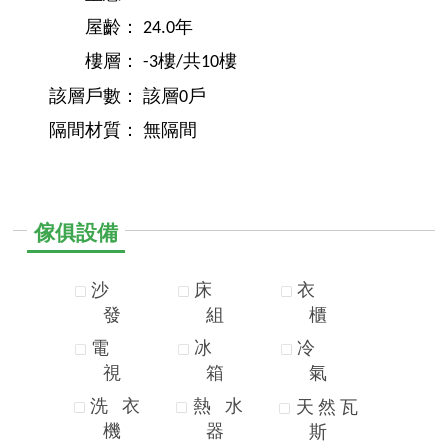
屋齡：
24.0年
樓層：
-3樓/共10樓
該層戶數：
該層0戶
隔間材質：
無隔間
傢俱設備
沙
床
衣
發
組
櫃
電
冰
冷
視
箱
氣
洗
衣
熱
水
天
然
瓦
機
器
斯