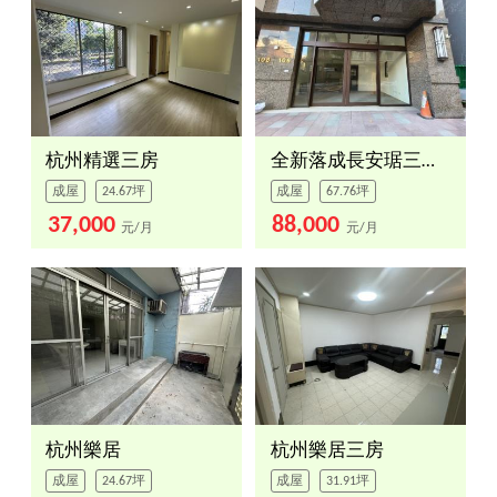
杭州精選三房
全新落成長安琚三房車位
成屋
24.67坪
成屋
67.76坪
37,000
88,000
元/月
元/月
杭州樂居
杭州樂居三房
成屋
24.67坪
成屋
31.91坪