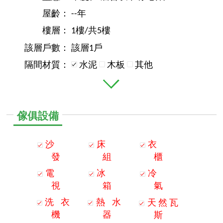
屋齡：
--年
樓層：
1樓/共5樓
該層戶數：
該層1戶
隔間材質：
水泥
木板
其他
傢俱設備
沙
床
衣
發
組
櫃
電
冰
冷
視
箱
氣
洗
衣
熱
水
天
然
瓦
機
器
斯