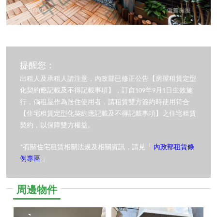
提醒您：
出租人及承租人請注意，內政部已修正公告【房屋租賃定型
化契約應記載及不得記載事項】，訂自109年9月1日生效施
行，倘租屋作為居住使用者，請租賃雙方簽約時使用符合
【住宅租賃定型化契約應記載及不得記載事項】之住宅租賃
契約，以保障雙方權益。
*有關住宅租賃相關法規及相關資訊，請見「
內政部租賃條
例專區
」
周邊物件