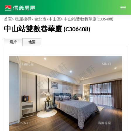
首頁>
租屋搜尋>
台北市>
中山區>
中山站雙數巷華廈
(C306408)
中山站雙數巷華廈
(C306408)
照片
地圖