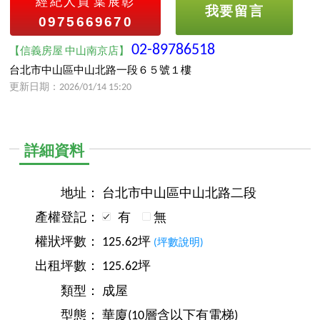
經紀人員
葉展彰
我要留言
0975669670
02-89786518
【信義房屋 中山南京店】
台北市中山區中山北路一段６５號１樓
更新日期：2026/01/14 15:20
詳細資料
地址：
台北市中山區中山北路二段
產權登記：
有
無
權狀坪數：
125.62坪
(坪數說明)
出租坪數：
125.62坪
類型：
成屋
型態：
華廈(10層含以下有電梯)