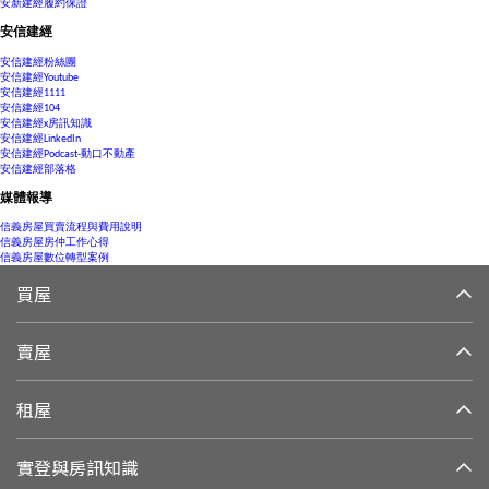
安新建經履約保證
安信建經
安信建經粉絲團
安信建經Youtube
安信建經1111
安信建經104
安信建經x房訊知識
安信建經LinkedIn
安信建經Podcast-動口不動產
安信建經部落格
媒體報導
信義房屋買賣流程與費用說明
信義房屋房仲工作心得
信義房屋數位轉型案例
買屋
賣屋
租屋
實登與房訊知識