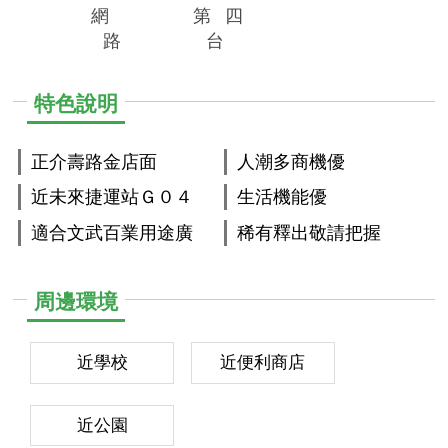
網
第
四
路
台
特色說明
正介壽路金店面
人潮多商機優
近未來捷運站Ｇ０４
生活機能優
適合文武百業用途廣
稀有釋出敬請把握
周邊環境
近學校
近便利商店
近公園