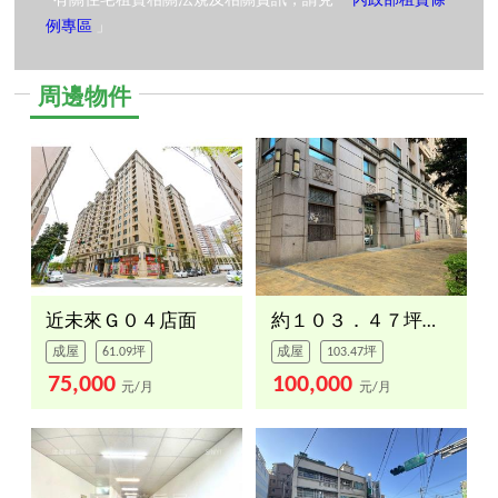
*有關住宅租賃相關法規及相關資訊，請見「
內政部租賃條
例專區
」
周邊物件
近未來Ｇ０４店面
約１０３．４７坪店面出租
成屋
61.09坪
成屋
103.47坪
75,000
100,000
元/月
元/月