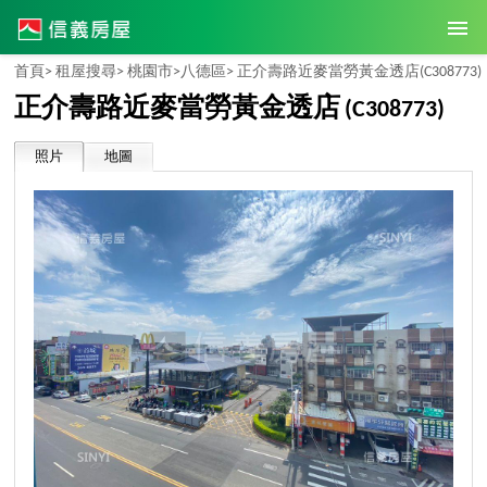
首頁>
租屋搜尋>
桃園市>
八德區>
正介壽路近麥當勞黃金透店
(C308773)
正介壽路近麥當勞黃金透店
(C308773)
照片
地圖