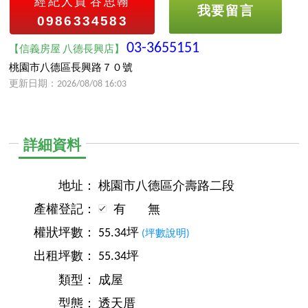
經紀人員
谷思翰
我要留言
0986334583
03-3655151
【信義房屋 八德長興店】
桃園市八德區長興路７０號
更新日期：2026/08/08 16:03
詳細資料
地址：
桃園市八德區介壽路二段
產權登記：
有
無
權狀坪數：
55.34坪
(坪數說明)
出租坪數：
55.34坪
類型：
成屋
型態：
透天厝