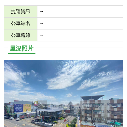
--
捷運資訊
--
公車站名
--
公車路線
屋況照片