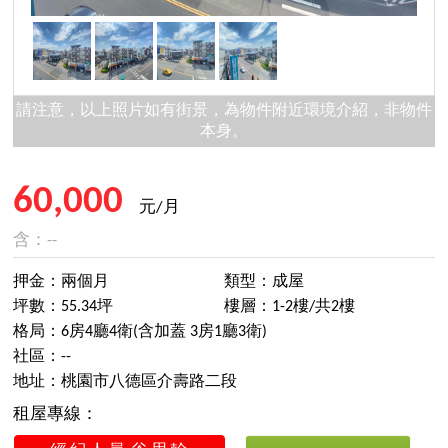
請注意，以上照片如有街景，為物件附近環境介紹，非物件
本身。
60,000
元/月
含：--
押金：兩個月
類型：成屋
坪數：55.34坪
樓層：1-2樓/共2樓
格局：6房4廳4衛(含加蓋 3房1廳3衛)
社區：--
地址：桃園市八德區介壽路二段
租屋專線：