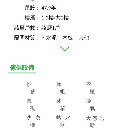
屋齡：
47.9年
樓層：
1-2樓/共2樓
該層戶數：
該層1戶
隔間材質：
水泥
木板
其他
傢俱設備
沙
床
衣
發
組
櫃
電
冰
冷
視
箱
氣
洗
衣
熱
水
天
然
瓦
機
器
斯