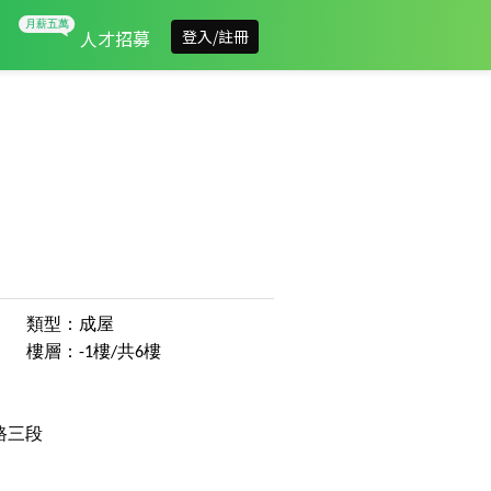
人才招募
登入/註冊
類型：成屋
樓層：-1樓/共6樓
路三段