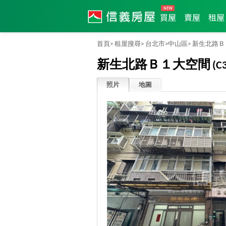
買屋
賣屋
租屋
首頁>
租屋搜尋>
台北市>
中山區>
新生北路Ｂ
新生北路Ｂ１大空間
(C
照片
地圖