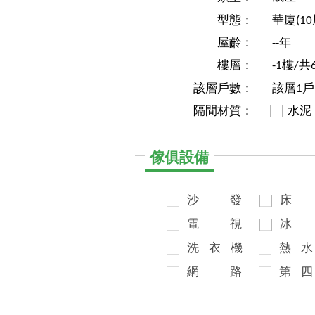
型態：
華廈(1
屋齡：
--年
樓層：
-1樓/共
該層戶數：
該層1戶
隔間材質：
水泥
傢俱設備
沙
發
床
電
視
冰
洗
衣
機
熱
水
網
路
第
四