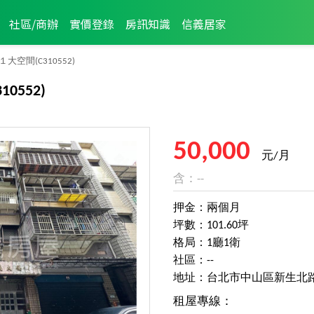
社區/商辦
實價登錄
房訊知識
信義居家
１大空間
(C310552)
310552)
50,000
元/月
含：--
押金：兩個月
坪數：101.60坪
格局：1廳1衛
社區：--
地址：台北市中山區新生北
租屋專線：