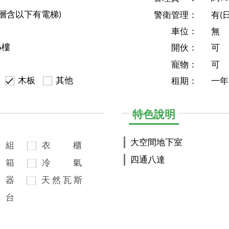
0層含以下有電梯)
警衛管理：
有(
車位：
無
6樓
開伙：
可
寵物：
可
木板
其他
租期：
一年
特色說明
大空間地下室
組
衣
櫃
四通八達
箱
冷
氣
器
天
然
瓦
斯
台