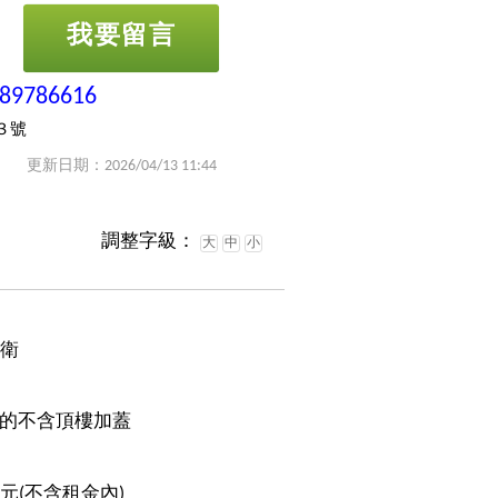
我要留言
-89786616
３號
更新日期：2026/04/13 11:44
調整字級：
大
中
小
1衛
的不含頂樓加蓋
0元(不含租金內)