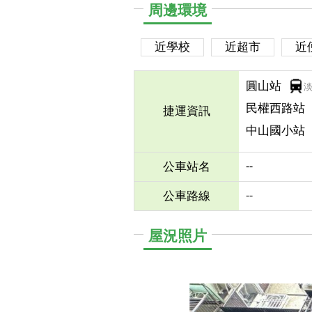
周邊環境
近學校
近超市
近
圓山站
民權西路站
捷運資訊
中山國小站
--
公車站名
--
公車路線
屋況照片