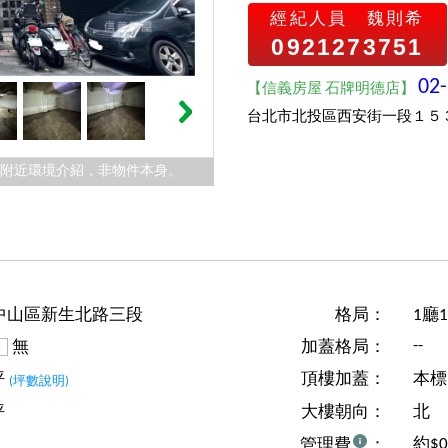
經紀人員
魏則希
0921273751
02
【信義房屋 石牌明德店】
台北市北投區西安街一段１５
件附近環境介紹，非物件本身。
中山區新生北路三段
格局：
1廳
--
無
加蓋格局：
坪
頂樓加蓋：
本標
(坪數說明)
坪
大樓朝向：
北
約$
管理費
：