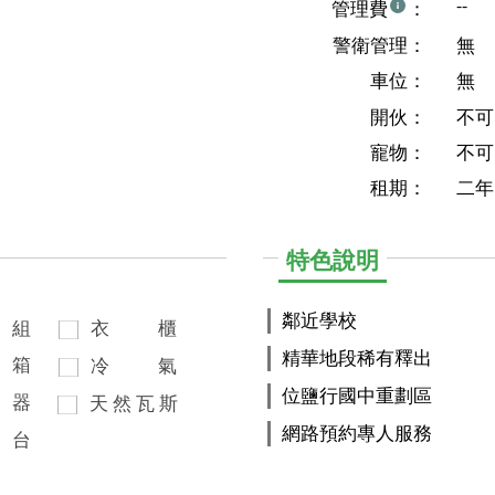
--
管理費
：
警衛管理：
無
車位：
無
開伙：
不可
寵物：
不可
租期：
二年
特色說明
鄰近學校
組
衣
櫃
精華地段稀有釋出
箱
冷
氣
位鹽行國中重劃區
器
天
然
瓦
斯
網路預約專人服務
台