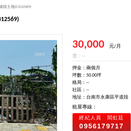
道段土地
(C312569)
312569)
30,000
元/月
含：--
押金：兩個月
坪數：50.00坪
格局：--
社區：--
地址：台南市永康區平道段
租屋專線：
經紀人員
閻虹廷
0956179717