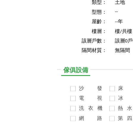
類型：
土地
--
型態：
屋齡：
--年
樓層：
樓/共樓
該層戶數：
該層0戶
隔間材質：
無隔間
傢俱設備
沙
發
床
電
視
冰
洗
衣
機
熱
水
網
路
第
四