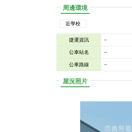
周邊環境
近學校
--
捷運資訊
--
公車站名
--
公車路線
屋況照片