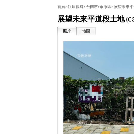
首頁>
租屋搜尋>
台南市>
永康區>
展望未來平
展望未來平道段土地
(C
照片
地圖