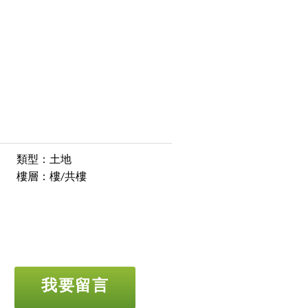
類型：土地
樓層：樓/共樓
我要留言