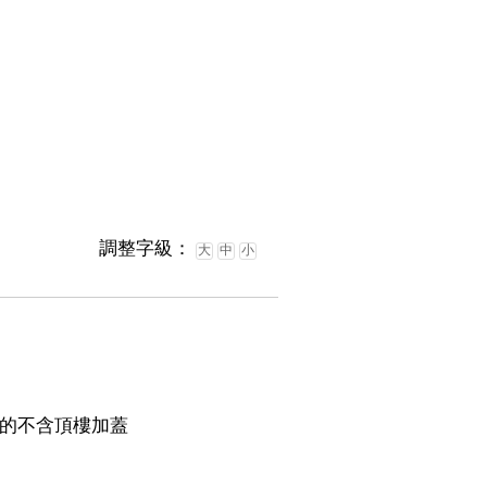
調整字級：
大
中
小
的不含頂樓加蓋