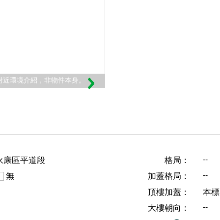
附近環境介紹，非物件本身。
--
永康區平道段
格局：
--
無
加蓋格局：
頂樓加蓋：
本標
--
大樓朝向：