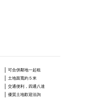
可合併鄰地一起租
土地面寬約５米
交通便利，四通八達
優質土地歡迎洽詢