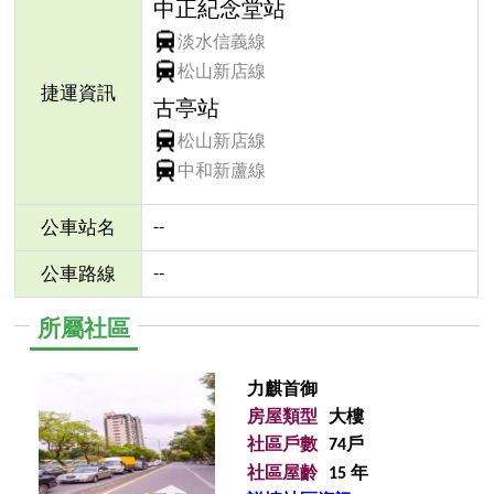
中正紀念堂站
淡水信義線
松山新店線
捷運資訊
古亭站
松山新店線
中和新蘆線
--
公車站名
--
公車路線
所屬社區
力麒首御
房屋類型
大樓
社區戶數
74戶
社區屋齡
15 年