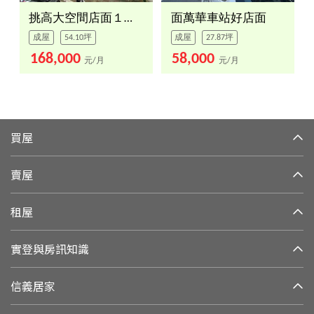
挑高大空間店面１＋２
面萬華車站好店面
成屋
54.10坪
成屋
27.87坪
168,000
58,000
元/月
元/月
買屋
賣屋
租屋
實登與房訊知識
信義居家