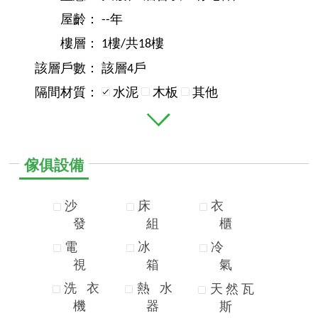
屋齡：
--年
樓層：
1樓/共18樓
該層戶數：
該層4戶
隔間材質：
水泥
木板
其他
傢俱設備
沙
床
衣
發
組
櫃
電
冰
冷
視
箱
氣
洗
衣
熱
水
天
然
瓦
機
器
斯