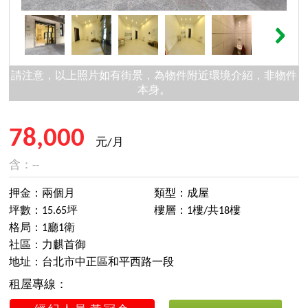
請注意，以上照片如有街景，為物件附近環境介紹，非物件
本身。
78,000
元/月
含：--
押金：兩個月
類型：成屋
坪數：15.65坪
樓層：1樓/共18樓
格局：1廳1衛
社區：力麒首御
地址：台北市中正區和平西路一段
租屋專線：