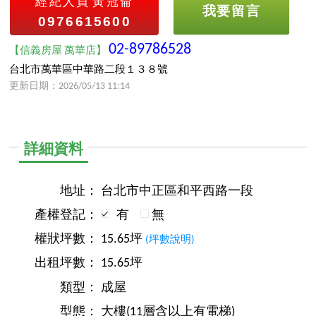
經紀人員
黃冠侖
我要留言
0976615600
02-89786528
【信義房屋 萬華店】
台北市萬華區中華路二段１３８號
更新日期：2026/05/13 11:14
詳細資料
地址：
台北市中正區和平西路一段
產權登記：
有
無
權狀坪數：
15.65坪
(坪數說明)
出租坪數：
15.65坪
類型：
成屋
型態：
大樓(11層含以上有電梯)