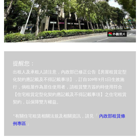
提醒您：
出租人及承租人請注意，內政部已修正公告【房屋租賃定型
化契約應記載及不得記載事項】，訂自109年9月1日生效施
行，倘租屋作為居住使用者，請租賃雙方簽約時使用符合
【住宅租賃定型化契約應記載及不得記載事項】之住宅租賃
契約，以保障雙方權益。
*有關住宅租賃相關法規及相關資訊，請見「
內政部租賃條
例專區
」