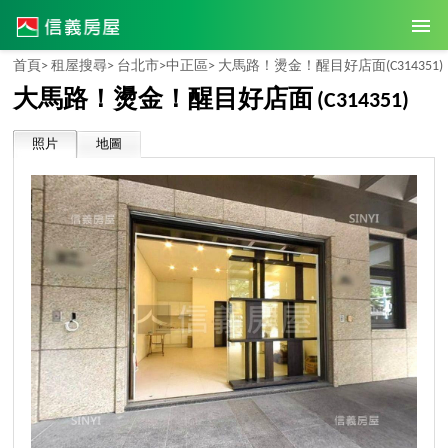
首頁>
租屋搜尋>
台北市>
中正區>
大馬路！燙金！醒目好店面
(C314351)
大馬路！燙金！醒目好店面
(C314351)
照片
地圖