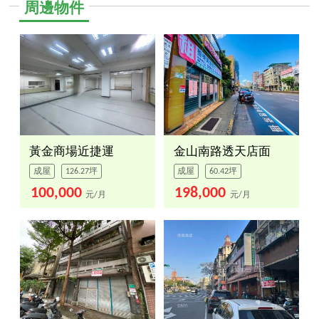
周邊物件
黃金商場近捷運
金山南路透天店面
成屋
126.27坪
成屋
60.42坪
100,000
198,000
元/月
元/月