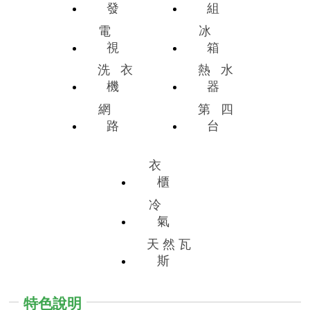
發
組
電
冰
視
箱
洗
衣
熱
水
機
器
網
第
四
路
台
衣
櫃
冷
氣
天
然
瓦
斯
特色說明