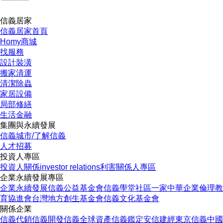
信義居家
信義居家首頁
Homy商城
找服務
設計裝潢
搬家清運
清潔除蟲
家居設備
局部修繕
生活金融
集團與永續發展
信義城市/了解信義
人才招募
投資人專區
投資人關係
investor relations
利害關係人專區
企業永續發展專區
企業永續發展
信義公益基金會
信義學堂
社區一家
中華企業倫理教
育協進會
台灣地方創生基金會
信義文化基金會
關係企業
信義代銷
信義開發
信義全球資產
信義鑑定
安信建經
東京信義
中國