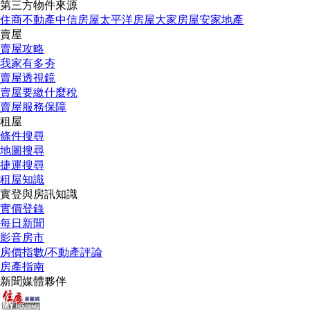
第三方物件來源
住商不動產
中信房屋
太平洋房屋
大家房屋
安家地產
賣屋
賣屋攻略
我家有多夯
賣屋透視鏡
賣屋要繳什麼稅
賣屋服務保障
租屋
條件搜尋
地圖搜尋
捷運搜尋
租屋知識
實登與房訊知識
實價登錄
每日新聞
影音房市
房價指數/不動產評論
房產指南
新聞媒體夥伴