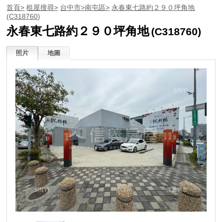
首頁>
租屋搜尋>
台中市>
南屯區>
永春東七路約２９０坪角地
(C318760)
永春東七路約２９０坪角地
(C318760)
照片
地圖