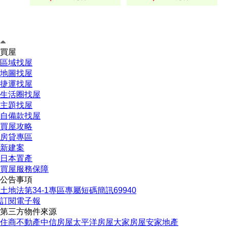
買屋
區域找屋
地圖找屋
捷運找屋
生活圈找屋
主題找屋
自備款找屋
買屋攻略
房貸專區
新建案
日本置產
買屋服務保障
公告事項
土地法第34-1專區
專屬短碼簡訊69940
訂閱電子報
第三方物件來源
住商不動產
中信房屋
太平洋房屋
大家房屋
安家地產