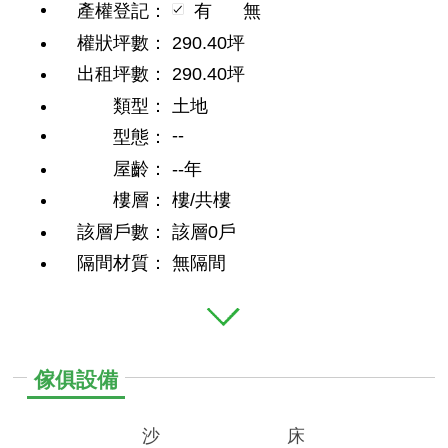
產權登記：
有
無
權狀坪數：
290.40坪
出租坪數：
290.40坪
類型：
土地
--
型態：
屋齡：
--年
樓層：
樓/共樓
該層戶數：
該層0戶
隔間材質：
無隔間
傢俱設備
沙
床