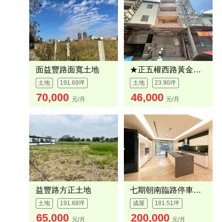
面益豐路面寬土地
★正五權西路黃金地段
土地
191.69坪
土地
23.90坪
70,000
46,000
元/月
元/月
益豐路方正土地
七期朝南臨路停車超方便
土地
191.68坪
成屋
181.51坪
65,000
200,000
元/月
元/月