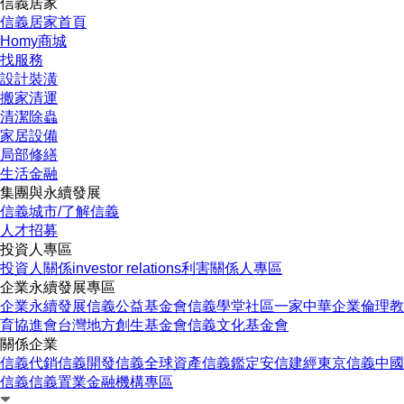
信義居家
信義居家首頁
Homy商城
找服務
設計裝潢
搬家清運
清潔除蟲
家居設備
局部修繕
生活金融
集團與永續發展
信義城市/了解信義
人才招募
投資人專區
投資人關係
investor relations
利害關係人專區
企業永續發展專區
企業永續發展
信義公益基金會
信義學堂
社區一家
中華企業倫理教
育協進會
台灣地方創生基金會
信義文化基金會
關係企業
信義代銷
信義開發
信義全球資產
信義鑑定
安信建經
東京信義
中國
信義
信義置業
金融機構專區