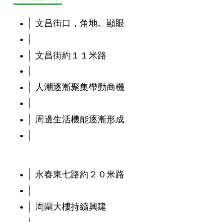
文昌街口，角地。顯眼
文昌街約１１米路
人潮逐漸聚集帶動商機
周邊生活機能逐漸形成
永春東七路約２０米路
周圍大樓持續興建