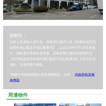
提醒您：
出租人及承租人請注意，內政部已修正公告【房屋租賃定型
化契約應記載及不得記載事項】，訂自109年9月1日生效施
行，倘租屋作為居住使用者，請租賃雙方簽約時使用符合
【住宅租賃定型化契約應記載及不得記載事項】之住宅租賃
契約，以保障雙方權益。
*有關住宅租賃相關法規及相關資訊，請見「
內政部租賃條
例專區
」
周邊物件