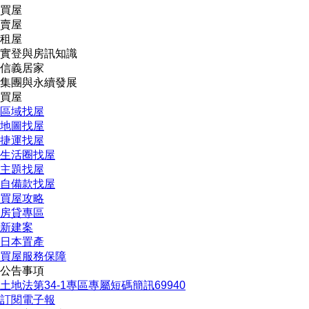
買屋
賣屋
租屋
實登與房訊知識
信義居家
集團與永續發展
買屋
區域找屋
地圖找屋
捷運找屋
生活圈找屋
主題找屋
自備款找屋
買屋攻略
房貸專區
新建案
日本置產
買屋服務保障
公告事項
土地法第34-1專區
專屬短碼簡訊69940
訂閱電子報