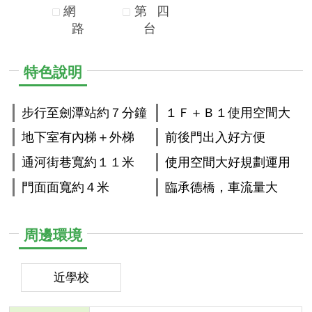
網
第
四
路
台
特色說明
步行至劍潭站約７分鐘
１Ｆ＋Ｂ１使用空間大
地下室有內梯＋外梯
前後門出入好方便
通河街巷寬約１１米
使用空間大好規劃運用
門面面寬約４米
臨承德橋，車流量大
周邊環境
近學校