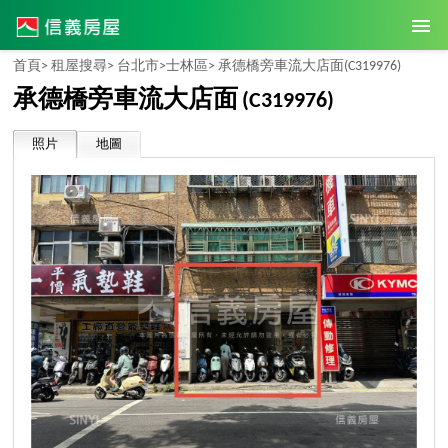
首頁>
租屋搜尋>
台北市>
士林區>
承德橋旁車流大店面
(C319976)
承德橋旁車流大店面
(C319976)
照片
地圖