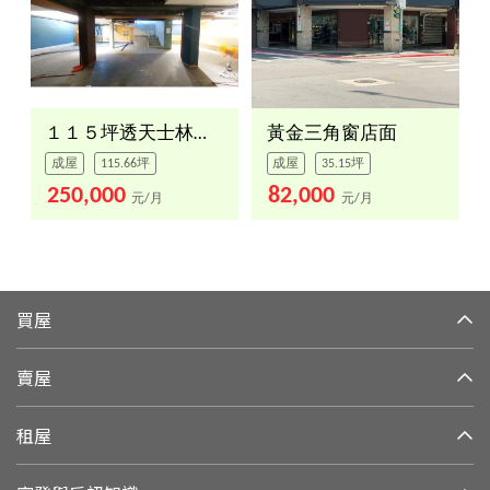
１１５坪透天士林夜市誠租
黃金三角窗店面
成屋
115.66坪
成屋
35.15坪
250,000
82,000
元/月
元/月
買屋
賣屋
租屋