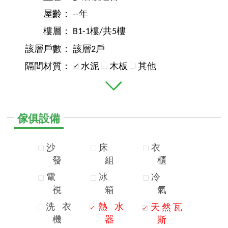
屋齡：
--年
樓層：
B1-1樓/共5樓
該層戶數：
該層2戶
隔間材質：
水泥
木板
其他
傢俱設備
沙
床
衣
發
組
櫃
電
冰
冷
視
箱
氣
洗
衣
熱
水
天
然
瓦
機
器
斯