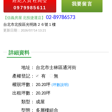
經紀人員
杜純瑩
我要留言
0979985611
02-89786573
【信義房屋 北投捷運店】
台北市北投區光明路２６號１樓
更新日期：2026/07/14 13:21
詳細資料
地址：
台北市士林區通河街
產權登記：
有
無
權狀坪數：
20.20坪
(坪數說明)
出租坪數：
20.20坪
類型：
成屋
型態：
多層樓組合