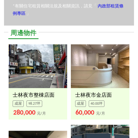
*有關住宅租賃相關法規及相關資訊，請見「
內政部租賃條
例專區
」
周邊物件
士林夜市整棟店面
士林夜市金店面
成屋
98.27坪
成屋
40.00坪
280,000
60,000
元/月
元/月