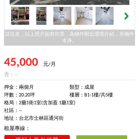
請注意，以上照片如有街景，為物件附近環境介紹，非物件
本身。
45,000
元/月
含：--
押金：兩個月
類型：成屋
坪數：20.20坪
樓層：B1-1樓/共5樓
格局：2廳1衛1室(含加蓋 1廳1室)
社區：--
地址：台北市士林區通河街
租屋專線：