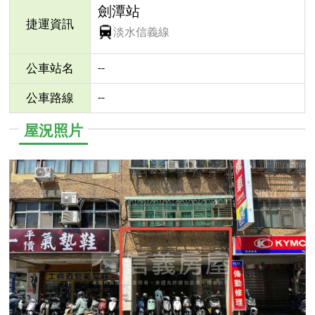
劍潭站
捷運資訊
淡水信義線
--
公車站名
--
公車路線
屋況照片