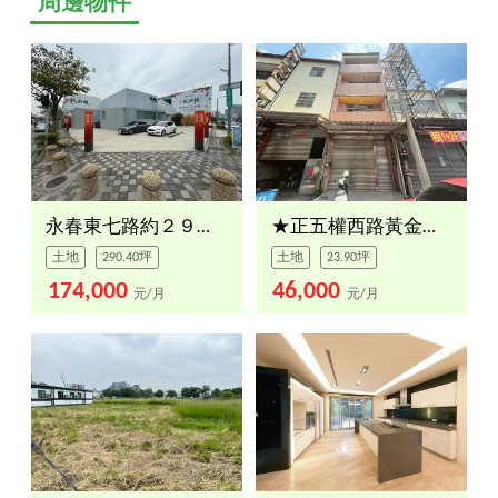
周邊物件
永春東七路約２９０坪角地
★正五權西路黃金地段
土地
290.40坪
土地
23.90坪
174,000
46,000
元/月
元/月