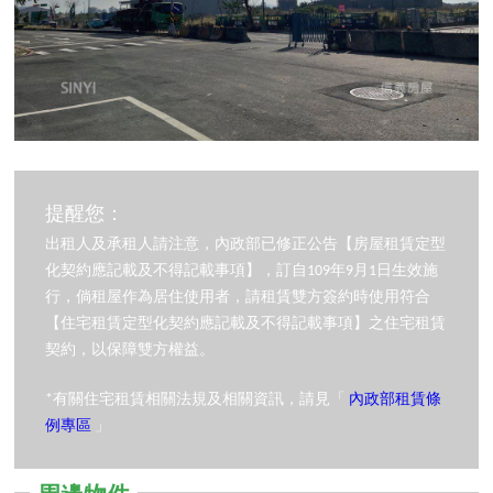
提醒您：
出租人及承租人請注意，內政部已修正公告【房屋租賃定型
化契約應記載及不得記載事項】，訂自109年9月1日生效施
行，倘租屋作為居住使用者，請租賃雙方簽約時使用符合
【住宅租賃定型化契約應記載及不得記載事項】之住宅租賃
契約，以保障雙方權益。
*有關住宅租賃相關法規及相關資訊，請見「
內政部租賃條
例專區
」