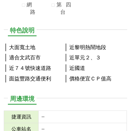
網
第
四
路
台
特色說明
大面寬土地
近黎明熱鬧地段
適合文武百市
近單元２、３
近７４號快速道路
近國道
面益豐路交通便利
價格便宜ＣＰ值高
周邊環境
--
捷運資訊
--
公車站名