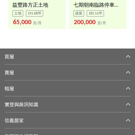
益豐路方正土地
七期朝南臨路停車超方便
土地
191.68坪
成屋
181.51坪
65,000
200,000
元/月
元/月
買屋
賣屋
租屋
實登與房訊知識
信義居家