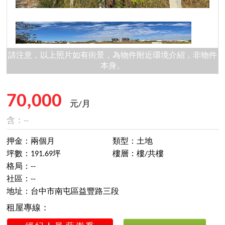
請注意，以上照片如有街景，為物件附近環境介紹，非物件
本身。
70,000
元/月
含：--
押金：兩個月
類型：土地
坪數：191.69坪
樓層：樓/共樓
格局：--
社區：--
地址：台中市南屯區益豐路三段
租屋專線：