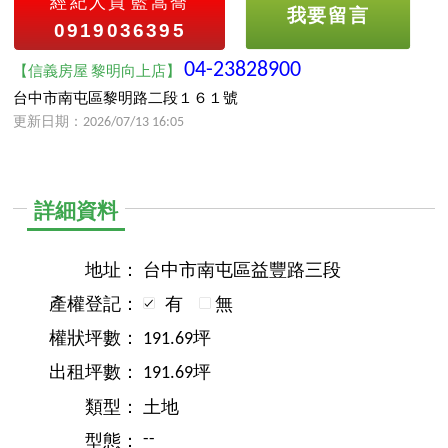
經紀人員
藍嵩喬
我要留言
0919036395
04-23828900
【信義房屋 黎明向上店】
台中市南屯區黎明路二段１６１號
更新日期：2026/07/13 16:05
詳細資料
地址：
台中市南屯區益豐路三段
產權登記：
有
無
權狀坪數：
191.69坪
出租坪數：
191.69坪
類型：
土地
--
型態：