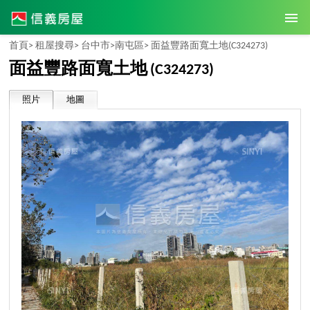
首頁>
租屋搜尋>
台中市>
南屯區>
面益豐路面寬土地
(C324273)
面益豐路面寬土地
(C324273)
照片
地圖