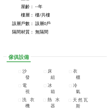
屋齡：
--年
樓層：
樓/共樓
該層戶數：
該層0戶
隔間材質：
無隔間
傢俱設備
沙
床
衣
發
組
櫃
電
冰
冷
視
箱
氣
洗
衣
熱
水
天
然
瓦
機
器
斯