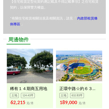
【住宅租賃定型化契約應記載及不得記載事項】之住宅租賃
契約，以保障雙方權益。
*有關住宅租賃相關法規及相關資訊，請見「
內政部租賃條
例專區
」
周邊物件
稀有１４期商五用地
正環中路☆約６３２坪土地
土地
124.43坪
土地
632.83坪
62,215
189,000
元/月
元/月