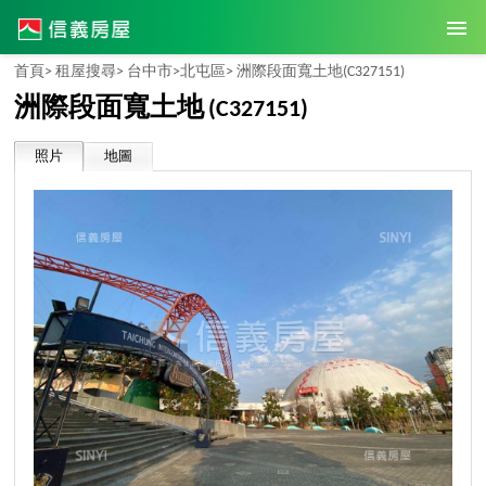
首頁>
租屋搜尋>
台中市>
北屯區>
洲際段面寬土地
(C327151)
洲際段面寬土地
(C327151)
照片
地圖