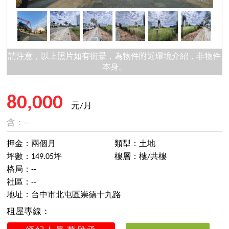
請注意，以上照片如有街景，為物件附近環境介紹，非物件
本身。
80,000
元/月
含：--
押金：兩個月
類型：土地
坪數：149.05坪
樓層：樓/共樓
格局：--
社區：--
地址：台中市北屯區崇德十九路
租屋專線：