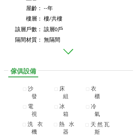
屋齡：
--年
樓層：
樓/共樓
該層戶數：
該層0戶
隔間材質：
無隔間
傢俱設備
沙
床
衣
發
組
櫃
電
冰
冷
視
箱
氣
洗
衣
熱
水
天
然
瓦
機
器
斯