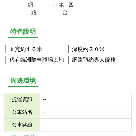
網
第
四
路
台
特色說明
面寬約１６米
深度約２０米
稀有臨洲際棒球場土地
網路預約專人服務
周邊環境
--
捷運資訊
--
公車站名
--
公車路線