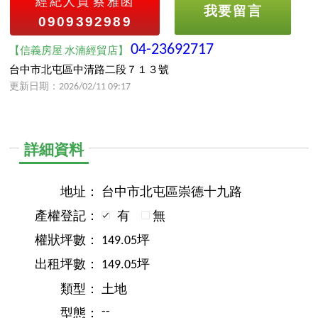
經紀人員
蔡雅函
我要留言
0909392989
04-23692717
【信義房屋 水湳經貿店】
台中市北屯區中清路二段７１３號
更新日期：2026/02/11 09:17
詳細資料
地址：
台中市北屯區崇德十九路
產權登記：
有
無
權狀坪數：
149.05坪
出租坪數：
149.05坪
類型：
土地
--
型態：