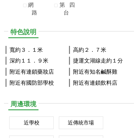
網
第
四
路
台
特色說明
寬約３．１米
高約２．７米
深約１１．９米
捷運文湖線走約１分
附近有連鎖藥妝店
附近有知名鹹酥雞
附近有國防部學校
附近有連鎖飲料店
周邊環境
近學校
近傳統市場