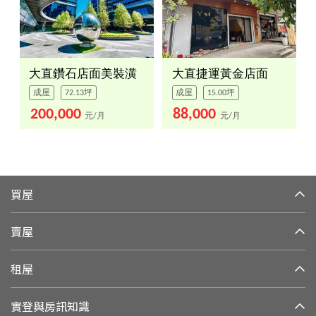
大直鑽石店面美裝潢
大直捷運黃金店面
成屋
72.13坪
成屋
15.00坪
200,000
88,000
元/月
元/月
買屋
賣屋
租屋
實登與房訊知識