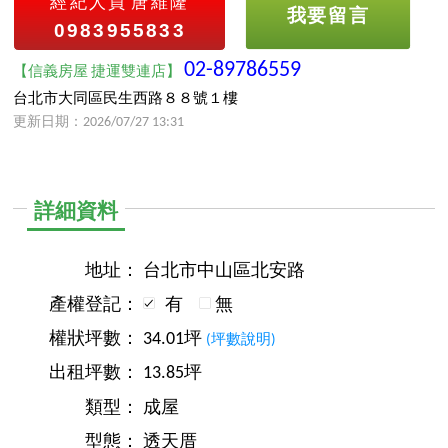
經紀人員
唐維隆
我要留言
0983955833
02-89786559
【信義房屋 捷運雙連店】
台北市大同區民生西路８８號１樓
更新日期：2026/07/27 13:31
詳細資料
地址：
台北市中山區北安路
產權登記：
有
無
權狀坪數：
34.01坪
(坪數說明)
出租坪數：
13.85坪
類型：
成屋
型態：
透天厝