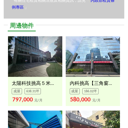
*有關住宅租賃相關法規及相關資訊，請見「
內政部租賃條
例專區
」
周邊物件
太陽科技挑高５米６可拆租
內科挑高【三角窗】金店
成屋
638.31坪
成屋
186.02坪
797,000
580,000
元/月
元/月