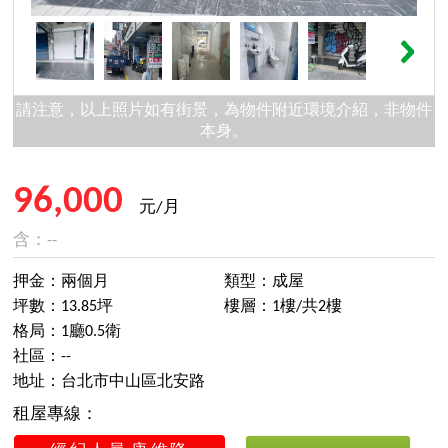
請注意，以上照片如有街景，為物件附近環境介紹，非物件
本身。
96,000
元/月
含：--
押金：兩個月
類型：成屋
坪數：13.85坪
樓層：1樓/共2樓
格局：1廳0.5衛
社區：--
地址：台北市中山區北安路
租屋專線：