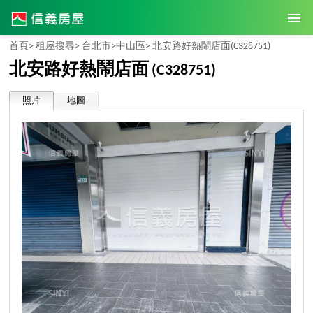
首頁>
租屋搜尋>
台北市>
中山區>
北安路好熱鬧店面
(C328751)
北安路好熱鬧店面
(C328751)
照片
地圖