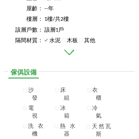
屋齡：
--年
樓層：
1樓/共2樓
該層戶數：
該層1戶
隔間材質：
水泥
木板
其他
傢俱設備
沙
床
衣
發
組
櫃
電
冰
冷
視
箱
氣
洗
衣
熱
水
天
然
瓦
機
器
斯