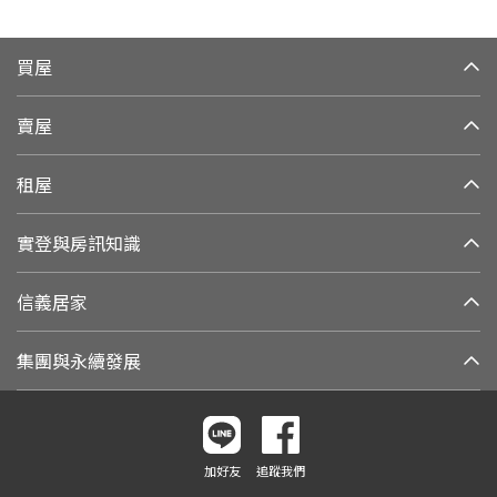
買屋
賣屋
租屋
實登與房訊知識
信義居家
集團與永續發展
加好友
追蹤我們