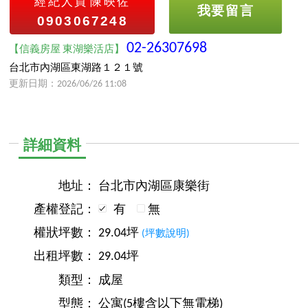
經紀人員
陳映佐
我要留言
0903067248
02-26307698
【信義房屋 東湖樂活店】
台北市內湖區東湖路１２１號
更新日期：2026/06/26 11:08
詳細資料
地址：
台北市內湖區康樂街
產權登記：
有
無
權狀坪數：
29.04坪
(坪數說明)
出租坪數：
29.04坪
類型：
成屋
型態：
公寓(5樓含以下無電梯)