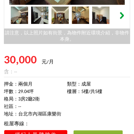
請注意，以上照片如有街景，為物件附近環境介紹，非物件
本身。
30,000
元/月
含：--
押金：兩個月
類型：成屋
坪數：29.04坪
樓層：5樓/共5樓
格局：3房2廳2衛
社區：--
地址：台北市內湖區康樂街
租屋專線：