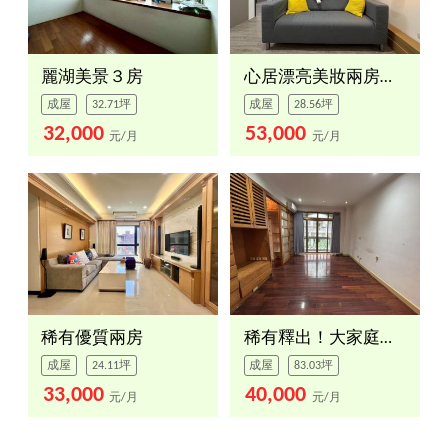
麗湖美景３房
心居漂亮美妝兩房車位
成屋
32.71坪
成屋
28.56坪
32,000
53,000
元/月
元/月
稀有優質兩房
稀有釋出！大家庭首選
成屋
24.11坪
成屋
83.03坪
33,000
40,000
元/月
元/月