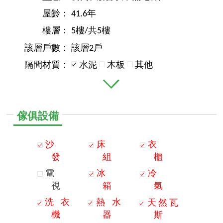
屋齡：
41.6年
樓層：
5樓/共5樓
該層戶數：
該層2戶
隔間材質：
水泥
木板
其他
傢俱設備
沙
床
衣
發
組
櫃
電
冰
冷
視
箱
氣
洗
衣
熱
水
天
然
瓦
機
器
斯