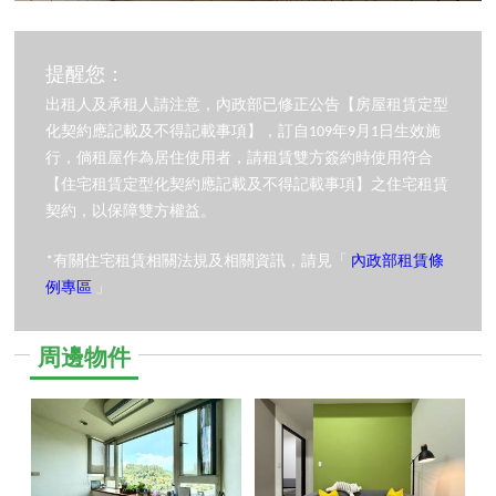
提醒您：
出租人及承租人請注意，內政部已修正公告【房屋租賃定型
化契約應記載及不得記載事項】，訂自109年9月1日生效施
行，倘租屋作為居住使用者，請租賃雙方簽約時使用符合
【住宅租賃定型化契約應記載及不得記載事項】之住宅租賃
契約，以保障雙方權益。
*有關住宅租賃相關法規及相關資訊，請見「
內政部租賃條
例專區
」
周邊物件