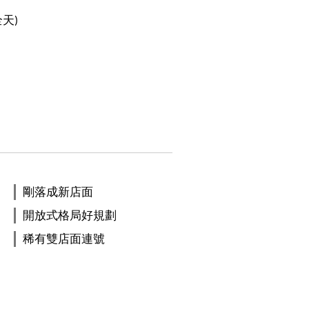
全天)
剛落成新店面
開放式格局好規劃
稀有雙店面連號