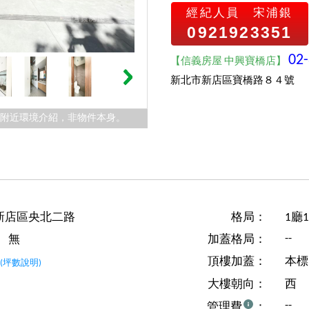
經紀人員
宋浦銀
0921923351
02
【信義房屋 中興寶橋店】
新北市新店區寶橋路８４號
件附近環境介紹，非物件本身。
新店區央北二路
格局：
1廳
--
無
加蓋格局：
坪
頂樓加蓋：
本標
(坪數說明)
大樓朝向：
西
--
管理費
：