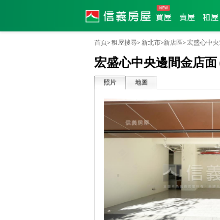
買屋
賣屋
租屋
首頁>
租屋搜尋>
新北市>
新店區>
宏盛心中央
宏盛心中央邊間金店面
照片
地圖