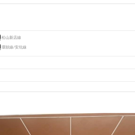
松山新店線
環狀線/安坑線