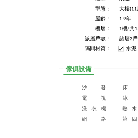
型態：
大樓(1
屋齡：
1.9年
樓層：
1樓/共1
該層戶數：
該層2戶
隔間材質：
水泥
傢俱設備
沙
發
床
電
視
冰
洗
衣
機
熱
水
網
路
第
四