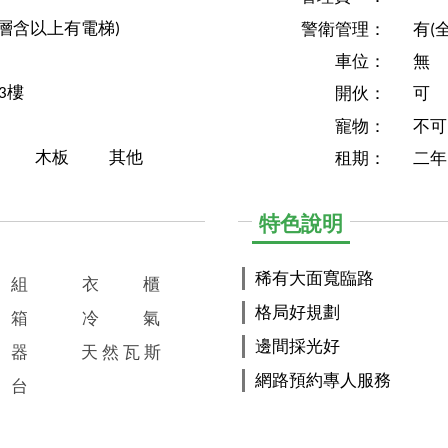
1層含以上有電梯)
警衛管理：
有(
車位：
無
3樓
開伙：
可
寵物：
不可
木板
其他
租期：
二年
特色說明
稀有大面寬臨路
組
衣
櫃
格局好規劃
箱
冷
氣
邊間採光好
器
天
然
瓦
斯
網路預約專人服務
台