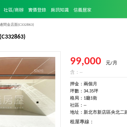
社區/商辦
實價登錄
房訊知識
信義居家
邊間金店面
(C332863)
(C332863)
99,000
元/月
含：--
押金：兩個月
坪數：34.35坪
格局：1廳1衛
社區：--
地址：新北市新店區央北二
租屋專線：