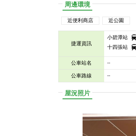
周邊環境
近便利商店
近公園
小碧潭站
捷運資訊
十四張站
--
公車站名
--
公車路線
屋況照片