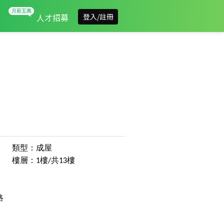
人才招募
登入/註冊
類型：成屋
樓層：1樓/共13樓
路