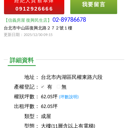
經紀人員
蔡翠燁
我要留言
0912926666
02-89786678
【信義房屋 復興民生店】
台北市中山區復興北路２７２號１樓
更新日期：2025/12/30 09:15
詳細資料
地址：
台北市內湖區民權東路六段
產權登記：
有
無
權狀坪數：
62.05坪
(坪數說明)
出租坪數：
62.05坪
類型：
成屋
型態：
大樓(11層含以上有電梯)