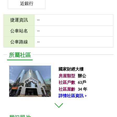
近銀行
--
捷運資訊
--
公車站名
--
公車路線
所屬社區
國家財經大樓
房屋類型
辦公
社區戶數
63戶
社區屋齡
34 年
詳情社區資訊 >