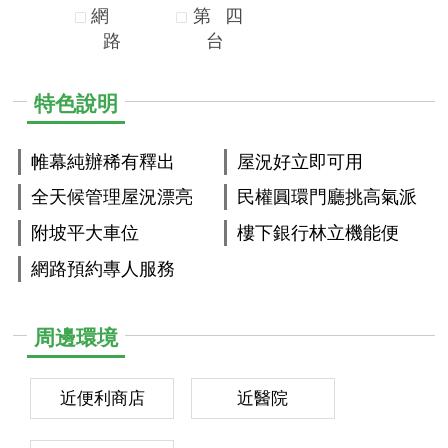
網
第
四
路
台
特色說明
帷幕純辦稀有釋出
屋況好立即可用
全天候管理屋況漂亮
民權圓環門廳挑高氣派
附坡平大車位
樓下銀行林立機能便
網路預約專人服務
周邊環境
近便利商店
近醫院