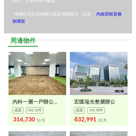
契約，以保障雙方權益。
*有關住宅租賃相關法規及相關資訊，請見「
內政部租賃條
例專區
」
周邊物件
內科一層一戶辦公室５樓
宏匯瑞光整層辦公
成屋
242.10坪
成屋
376.78坪
314,730
632,991
元/月
元/月