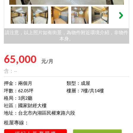
請注意，以上照片如有街景，為物件附近環境介紹，非物件
本身。
65,000
元/月
含：--
押金：兩個月
類型：成屋
坪數：62.05坪
樓層：7樓/共14樓
格局：3房2廳
社區：國家財經大樓
地址：台北市內湖區民權東路六段
租屋專線：