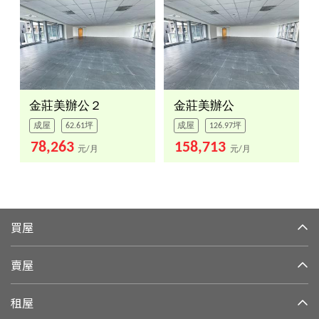
金莊美辦公２
金莊美辦公
成屋
62.61坪
成屋
126.97坪
78,263
158,713
元/月
元/月
買屋
賣屋
租屋