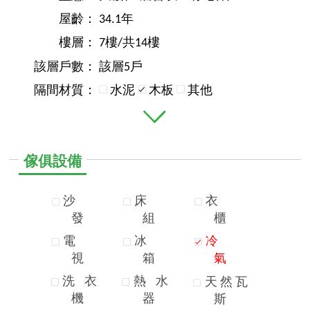
屋齡：
34.1年
樓層：
7樓/共14樓
該層戶數：
該層5戶
隔間材質：
水泥
木板
其他
傢俱設備
沙
床
衣
發
組
櫃
電
冰
冷
視
箱
氣
洗
衣
熱
水
天
然
瓦
機
器
斯