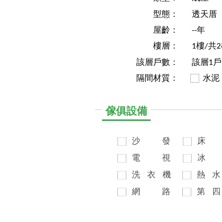
型態：
透天厝
屋齡：
--年
樓層：
1樓/共
該層戶數：
該層1戶
隔間材質：
水泥
傢俱設備
沙
發
床
電
視
冰
洗
衣
機
熱
水
網
路
第
四