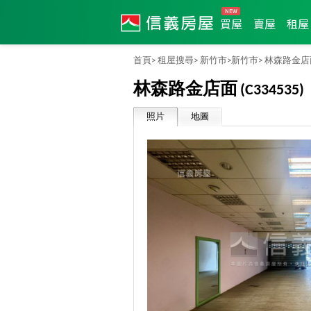
買屋
賣屋
租屋
首頁>
租屋搜尋>
新竹市>
新竹市>
林森路金店
林森路金店面
(C334535)
照片
地圖