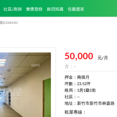
社區/商辦
實價登錄
房訊知識
信義居家
面
(C334535)
50,000
元/月
含：--
押金：兩個月
坪數：23.52坪
格局：1房1廳1衛
社區：--
地址：新竹市新竹市林森路
租屋專線：