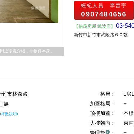
經紀人員
李晉宇
0907484656
03-54
【信義房屋 武陵店】
新竹市新竹市武陵路６０號
件附近環境介紹，非物件本身。
新竹市林森路
格局：
1房
--
無
加蓋格局：
坪
頂樓加蓋：
本標
(坪數說明)
大樓朝向：
東南
--
管理費
：