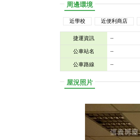
周邊環境
近學校
近便利商店
--
捷運資訊
--
公車站名
--
公車路線
屋況照片