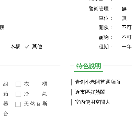
警衛管理：
無
車位：
無
2樓
開伙：
不可
寵物：
不可
木板
其他
租期：
一年
特色說明
青創小老闆首選店面
組
衣
櫃
近市區好熱鬧
箱
冷
氣
室內使用空間大
器
天
然
瓦
斯
台