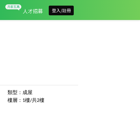
人才招募
登入/註冊
類型：成屋
樓層：1樓/共2樓