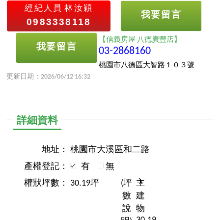
經紀人員
林汝穎
我要留言
0983338118
【信義房屋 八德廣豐店】
我要留言
03-2868160
桃園市八德區大智路１０３號
更新日期：2026/06/12 16:32
詳細資料
地址：
桃園市大溪區和二路
產權登記：
有
無
x
權狀坪數：
30.19坪
(坪
主
數
建
說
物