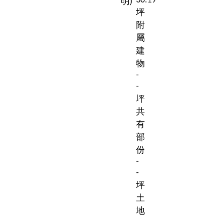
30.19
明)
坪
附
屬
建
物
-
-
坪
共
有
部
份
-
-
坪
土
地