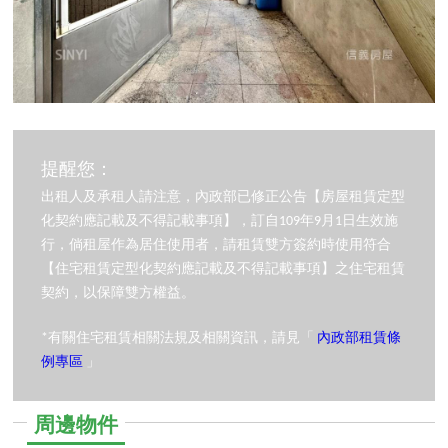
提醒您：
出租人及承租人請注意，內政部已修正公告【房屋租賃定型
化契約應記載及不得記載事項】，訂自109年9月1日生效施
行，倘租屋作為居住使用者，請租賃雙方簽約時使用符合
【住宅租賃定型化契約應記載及不得記載事項】之住宅租賃
契約，以保障雙方權益。
*有關住宅租賃相關法規及相關資訊，請見「
內政部租賃條
例專區
」
周邊物件