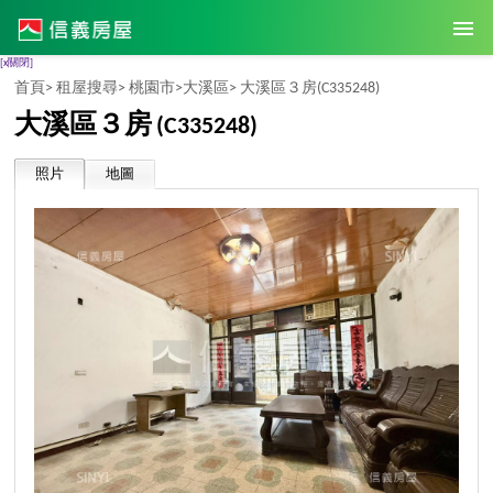
[x關閉]
首頁>
租屋搜尋>
桃園市>
大溪區>
大溪區３房
(C335248)
大溪區３房
(C335248)
照片
地圖