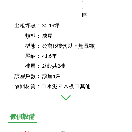
-
-
坪
出租坪數：
30.19坪
類型：
成屋
型態：
公寓(5樓含以下無電梯)
屋齡：
41.6年
樓層：
2樓/共2樓
該層戶數：
該層1戶
隔間材質：
水泥
木板
其他
傢俱設備