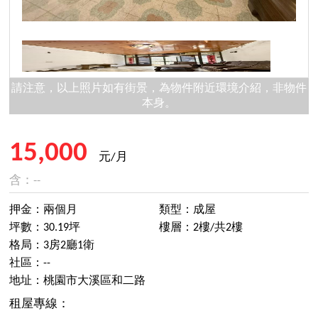
請注意，以上照片如有街景，為物件附近環境介紹，非物件
本身。
15,000
元/月
含：--
押金：兩個月
類型：成屋
坪數：30.19坪
樓層：2樓/共2樓
格局：3房2廳1衛
社區：--
地址：桃園市大溪區和二路
租屋專線：