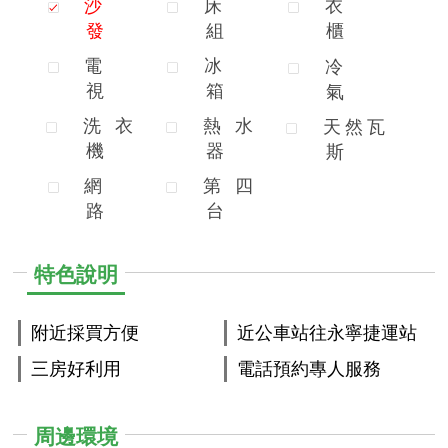
沙
床
衣
發
組
櫃
電
冰
冷
視
箱
氣
洗
衣
熱
水
天
然
瓦
機
器
斯
網
第
四
路
台
特色說明
附近採買方便
近公車站往永寧捷運站
三房好利用
電話預約專人服務
周邊環境