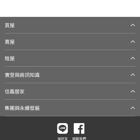
買屋
賣屋
租屋
實登與房訊知識
信義居家
集團與永續發展
加好友
追蹤我們