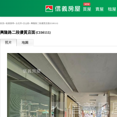
買屋
賣屋
租屋
首頁>
租屋搜尋>
台北市>
文山區>
興隆路二段優質店面
(C336111)
興隆路二段優質店面
(C336111)
照片
地圖