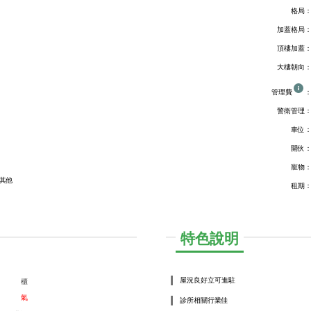
格局
加蓋格局
頂樓加蓋
大樓朝向
管理費
警衛管理
車位
開伙
寵物
其他
租期
特色說明
屋況良好立可進駐
櫃
氣
診所相關行業佳