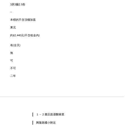
：
3房3廳2.5衛
--
：
：
本標的不含頂樓加蓋
：
東北
約$2,440元(不含租金內)
：
：
有(全天)
：
無
：
可
：
不可
：
二年
１－２層店面適醫療業
興隆路國小附近