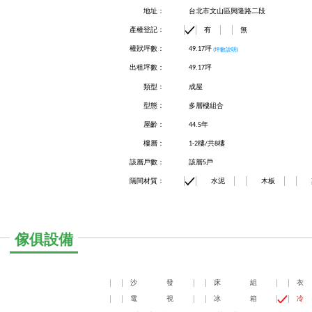
地址：
台北市文山區興隆路二段
產權登記：
有
無
權狀坪數：
49.17坪
(坪數說明)
出租坪數：
49.17坪
類型：
成屋
型態：
多層樓組合
屋齡：
44.5年
樓層：
1-2樓/共8樓
該層戶數：
該層5戶
隔間材質：
水泥
木板
傢俱設備
沙
發
床
組
衣
電
視
冰
箱
冷