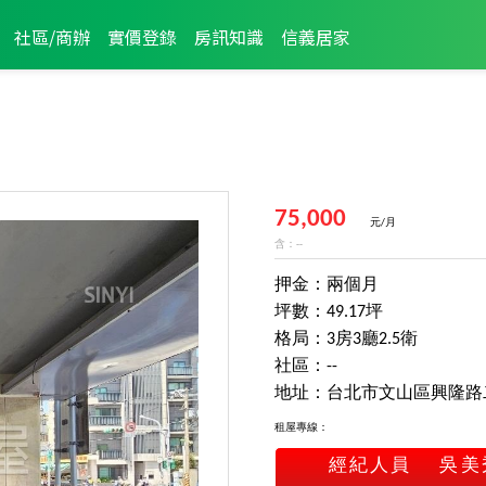
社區/商辦
實價登錄
房訊知識
信義居家
75,000
元/月
含：--
押金：兩個月
坪數：49.17坪
格局：3房3廳2.5衛
社區：--
地址：台北市文山區興隆路
租屋專線：
經紀人員
吳美