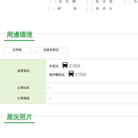
洗
衣
機
熱
水
器
天
網
路
第
四
台
周邊環境
近學校
近便利商店
文湖線
辛亥站
捷運資訊
文湖線
萬芳醫院站
公車站名
--
公車路線
--
屋況照片