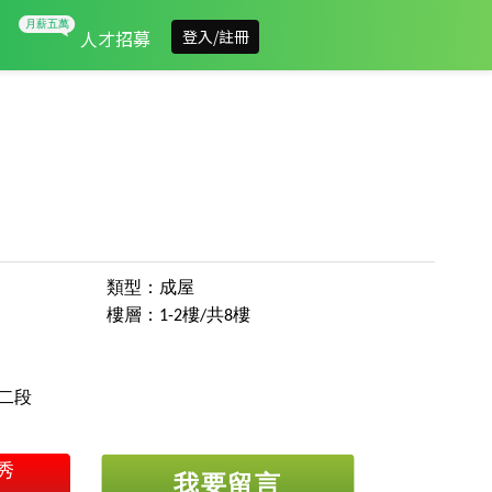
人才招募
登入/註冊
類型：成屋
樓層：1-2樓/共8樓
二段
秀
我要留言