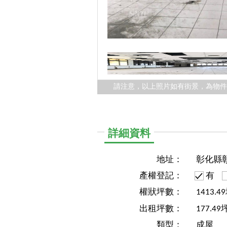
請注意，以上照片如有街景，為物
詳細資料
地址：
彰化縣
產權登記：
有
權狀坪數：
1413.4
出租坪數：
177.49
類型：
成屋