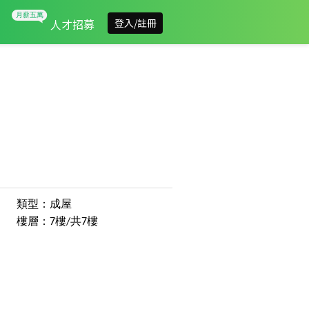
人才招募
登入/註冊
類型：成屋
樓層：7樓/共7樓