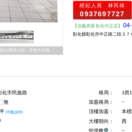
經紀人員
林民雄
0937697727
04
【信義房屋 彰化中正店】
彰化縣彰化市中正路二段３７
件附近環境介紹，非物件本身。
彰化市民族路
格局：
3房
--
無
加蓋格局：
9坪
頂樓加蓋：
本標
(坪數說明)
坪
大樓朝向：
西
--
管理費
：