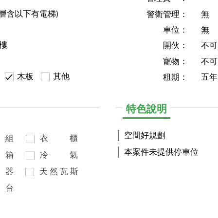
0層含以下有電梯)
警衛管理：
無
車位：
無
7樓
開伙：
不可
寵物：
不可
木板
其他
租期：
五年
特色說明
空間好規劃
組
衣
櫃
本案件未提供停車位
箱
冷
氣
器
天
然
瓦
斯
台