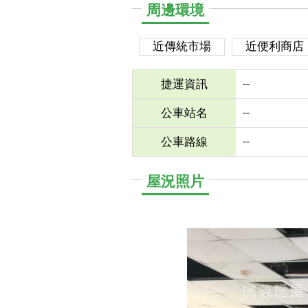
周邊環境
近傳統市場
近便利商店
--
捷運資訊
--
公車站名
--
公車路線
屋況照片