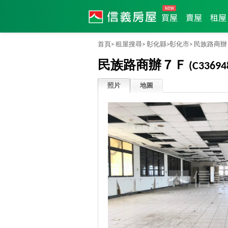
買屋
賣屋
租屋
首頁>
租屋搜尋>
彰化縣>
彰化市>
民族路商辦
民族路商辦７Ｆ
(C33694
照片
地圖