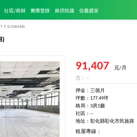
社區/商辦
實價登錄
房訊知識
信義居家
７Ｆ
(C336948)
8)
91,407
元/月
含：--
押金：三個月
坪數：177.49坪
格局：3房1廳
社區：--
地址：彰化縣彰化市民族路
租屋專線：