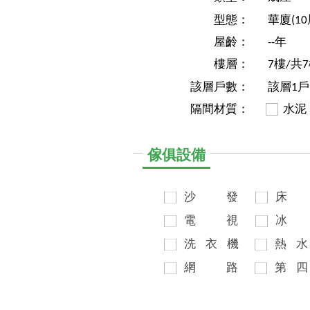
型態：
華廈(1
屋齡：
--年
樓層：
7樓/共
該層戶數：
該層1戶
隔間材質：
水泥
傢俱設備
沙
發
床
電
視
冰
洗
衣
機
熱
水
網
路
第
四