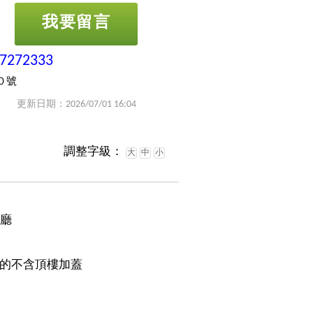
我要留言
-7272333
０號
更新日期：2026/07/01 16:04
調整字級：
大
中
小
1廳
的不含頂樓加蓋