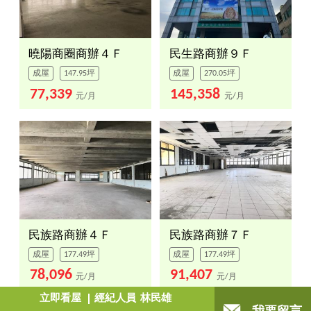
曉陽商圈商辦４Ｆ
民生路商辦９Ｆ
成屋
147.95坪
成屋
270.05坪
77,339
145,358
元/月
元/月
民族路商辦４Ｆ
民族路商辦７Ｆ
成屋
177.49坪
成屋
177.49坪
78,096
91,407
元/月
元/月
立即看屋
經紀人員
林民雄