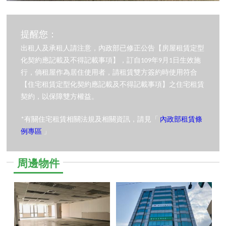
提醒您：
出租人及承租人請注意，內政部已修正公告【房屋租賃定型
化契約應記載及不得記載事項】，訂自109年9月1日生效施
行，倘租屋作為居住使用者，請租賃雙方簽約時使用符合
【住宅租賃定型化契約應記載及不得記載事項】之住宅租賃
契約，以保障雙方權益。
*有關住宅租賃相關法規及相關資訊，請見「
內政部租賃條
例專區
」
周邊物件