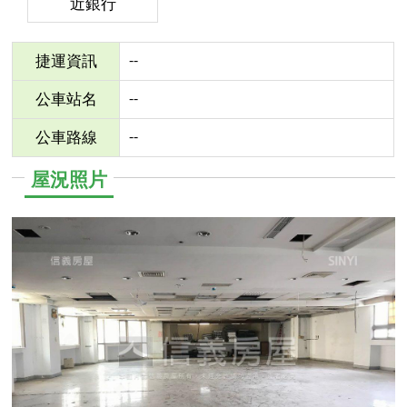
近銀行
--
捷運資訊
--
公車站名
--
公車路線
屋況照片