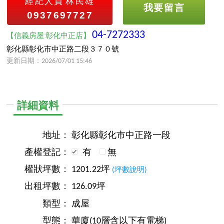
經紀人員
林民雄
我要留言
0937697727
04-7272333
【信義房屋 彰化中正店】
彰化縣彰化市中正路二段３７０號
更新日期：2026/07/01 15:46
詳細資料
地址：
彰化縣彰化市中正路一段
產權登記：
有
無
權狀坪數：
1201.22坪
(坪數說明)
出租坪數：
126.09坪
類型：
成屋
型態：
華廈(10層含以下有電梯)