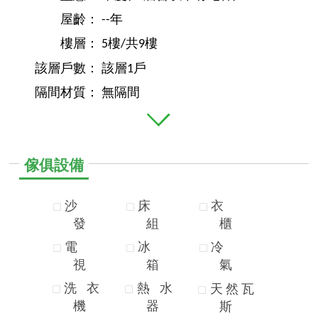
屋齡：
--年
樓層：
5樓/共9樓
該層戶數：
該層1戶
隔間材質：
無隔間
傢俱設備
沙
床
衣
發
組
櫃
電
冰
冷
視
箱
氣
洗
衣
熱
水
天
然
瓦
機
器
斯