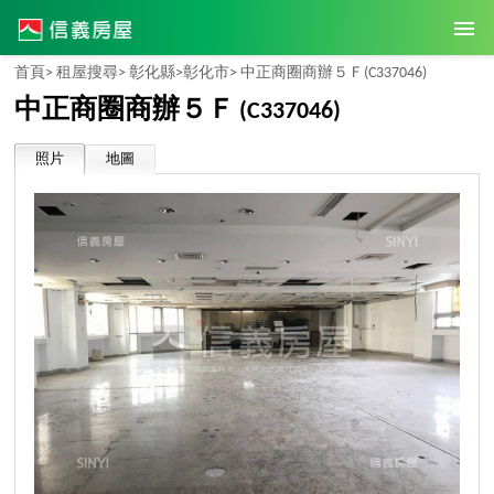
首頁>
租屋搜尋>
彰化縣>
彰化市>
中正商圈商辦５Ｆ
(C337046)
中正商圈商辦５Ｆ
(C337046)
照片
地圖