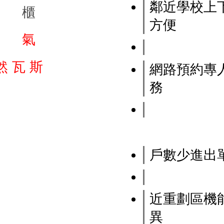
鄰近學校上
櫃
方便
氣
然
瓦
斯
網路預約專
務
戶數少進出
近重劃區機
異