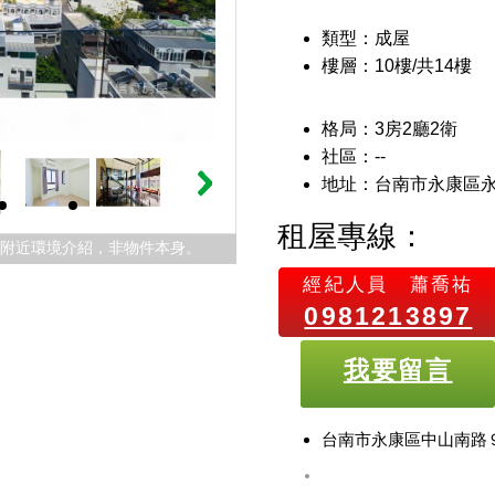
類型：成屋
樓層：10樓/共14樓
格局：3房2廳2衛
社區：--
地址：台南市永康區
租屋專線：
件附近環境介紹，非物件本身。
經紀人員
蕭喬祐
0981213897
我要留言
台南市永康區中山南路