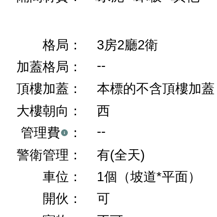
格局：
3房2廳2衛
--
加蓋格局：
頂樓加蓋：
本標的不含頂樓加蓋
大樓朝向：
西
--
管理費
：
警衛管理：
有(全天)
車位：
1個（坡道*平面）
開伙：
可