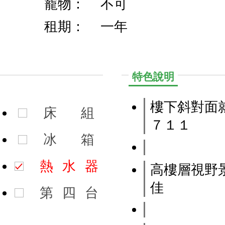
寵物：
不可
租期：
一年
特色說明
樓下斜對面
床
組
７１１
冰
箱
熱
水
器
高樓層視野
佳
第
四
台