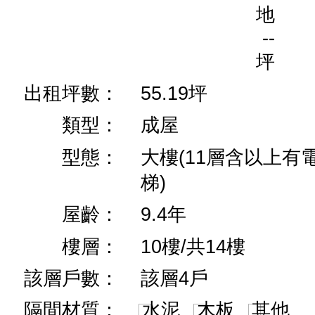
地
--
坪
出租坪數：
55.19坪
類型：
成屋
型態：
大樓(11層含以上有
梯)
屋齡：
9.4年
樓層：
10樓/共14樓
該層戶數：
該層4戶
隔間材質：
水泥
木板
其他