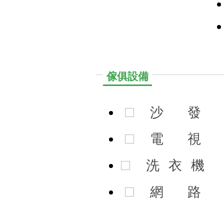
傢俱設備
沙
發
電
視
洗
衣
機
網
路