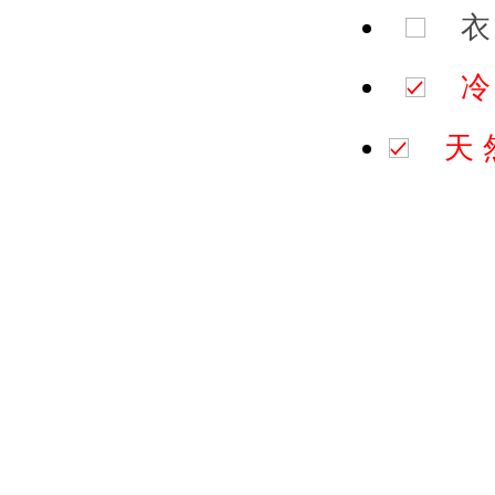
衣
冷
天