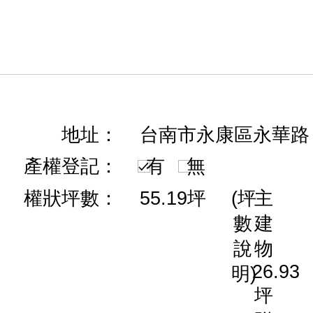
地址：
台南市永康區永華路
產權登記：
有
無
權狀坪數：
55.19坪
(坪
主
數
建
說
物
26.93
明)
坪