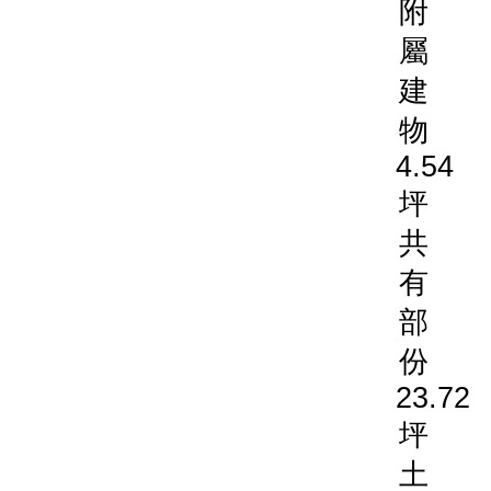
附
屬
建
物
4.54
坪
共
有
部
份
23.72
坪
土