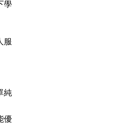
下學
人服
單純
能優