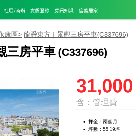
社區/商辦
實價登錄
房訊知識
信義居家
永康區>
龍舜東方｜景觀三房平車
(C337696)
觀三房平車
(C337696)
31,000
含：管理費
押金：兩個月
坪數：55.19坪