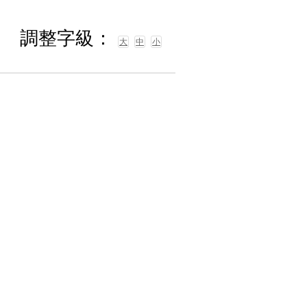
調整字級：
大
中
小