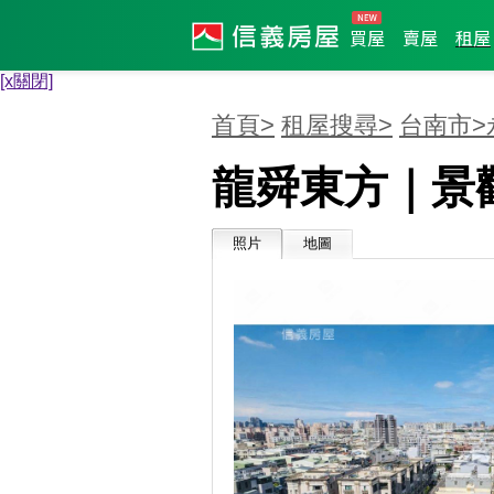
買屋
賣屋
租屋
[x關閉]
首頁>
租屋搜尋>
台南市>
龍舜東方｜景
照片
地圖