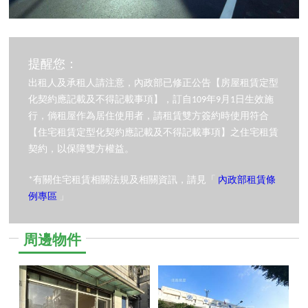
提醒您：
出租人及承租人請注意，內政部已修正公告【房屋租賃定型
化契約應記載及不得記載事項】，訂自109年9月1日生效施
行，倘租屋作為居住使用者，請租賃雙方簽約時使用符合
【住宅租賃定型化契約應記載及不得記載事項】之住宅租賃
契約，以保障雙方權益。
*有關住宅租賃相關法規及相關資訊，請見「
內政部租賃條
例專區
」
周邊物件