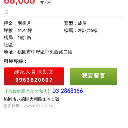
68,000
元/月
含：--
押金：兩個月
類型：成屋
坪數：61.44坪
樓層：2樓/共5樓
格局：1廳2衛
社區：--
地址：桃園市中壢區中央西路二段
租屋專線：
經紀人員
佘凱文
我要留言
0963820667
03-2868156
【信義房屋 八德大和店】
桃園市八德區大和路１４０號
更新日期：2026/07/13 09:54