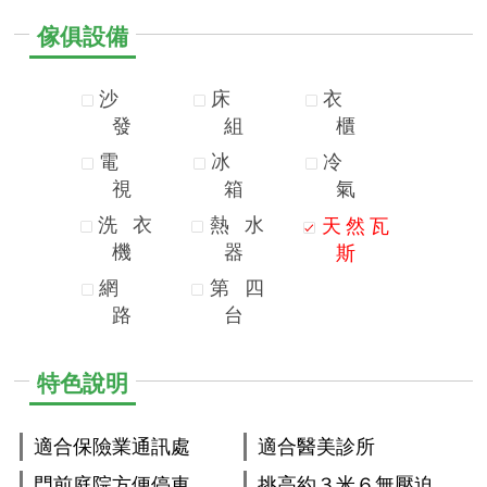
傢俱設備
沙
床
衣
發
組
櫃
電
冰
冷
視
箱
氣
洗
衣
熱
水
天
然
瓦
機
器
斯
網
第
四
路
台
特色說明
適合保險業通訊處
適合醫美診所
門前庭院方便停車
挑高約３米６無壓迫