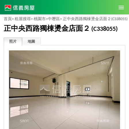
首頁>
租屋搜尋>
桃園市>
中壢區>
正中央西路獨棟燙金店面２
(C338055)
正中央西路獨棟燙金店面２
(C338055)
照片
地圖