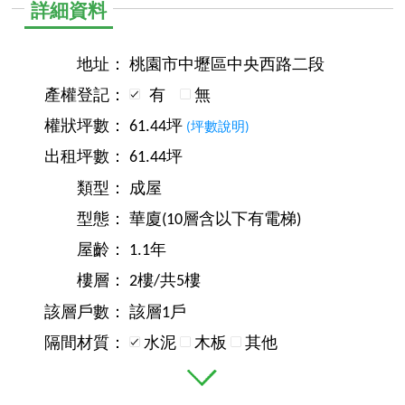
詳細資料
地址：
桃園市中壢區中央西路二段
產權登記：
有
無
權狀坪數：
61.44坪
(坪數說明)
出租坪數：
61.44坪
類型：
成屋
型態：
華廈(10層含以下有電梯)
屋齡：
1.1年
樓層：
2樓/共5樓
該層戶數：
該層1戶
隔間材質：
水泥
木板
其他