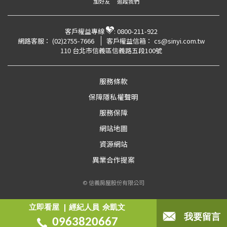
加好友
追蹤我們
客戶權益專線
:
0800-211-922
網路客服：
(02)2755-7666
客戶權益信箱：
cs@sinyi.com.tw
110 台北市信義區信義路五段100號
服務條款
保障隱私權聲明
服務保障
網站地圖
資源網站
異業合作提案
© 信義房屋股份有限公司
立即看屋
經紀人員
佘凱文
我要留言
0963820667