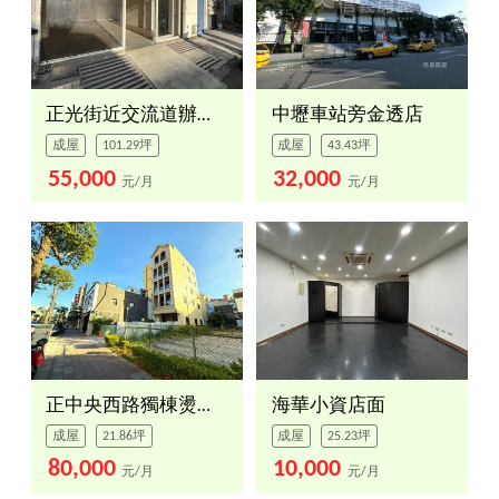
正光街近交流道辦公店面
中壢車站旁金透店
成屋
101.29坪
成屋
43.43坪
55,000
32,000
元/月
元/月
正中央西路獨棟燙金店面１
海華小資店面
成屋
21.86坪
成屋
25.23坪
80,000
10,000
元/月
元/月