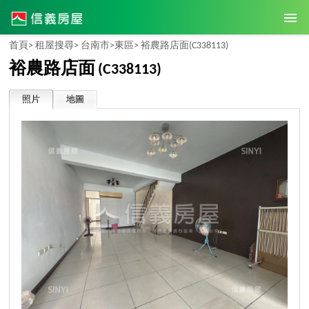
首頁>
租屋搜尋>
台南市>
東區>
裕農路店面
(C338113)
裕農路店面
(C338113)
照片
地圖