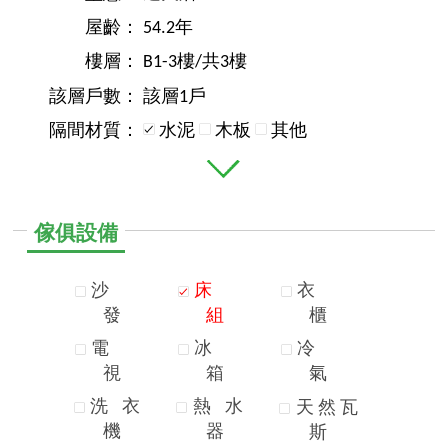
屋齡：
54.2年
樓層：
B1-3樓/共3樓
該層戶數：
該層1戶
隔間材質：
水泥
木板
其他
傢俱設備
沙
床
衣
發
組
櫃
電
冰
冷
視
箱
氣
洗
衣
熱
水
天
然
瓦
機
器
斯