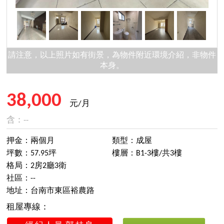
請注意，以上照片如有街景，為物件附近環境介紹，非物件
本身。
38,000
元/月
含：--
押金：兩個月
類型：成屋
坪數：57.95坪
樓層：B1-3樓/共3樓
格局：2房2廳3衛
社區：--
地址：台南市東區裕農路
租屋專線：