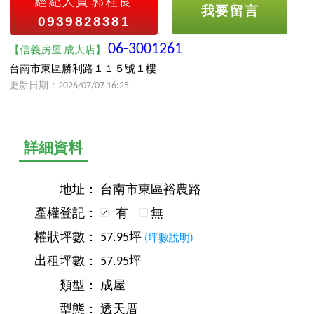
經紀人員
郭桂良
我要留言
0939828381
06-3001261
【信義房屋 成大店】
台南市東區勝利路１１５號１樓
更新日期：2026/07/07 16:25
詳細資料
地址：
台南市東區裕農路
產權登記：
有
無
權狀坪數：
57.95坪
(坪數說明)
出租坪數：
57.95坪
類型：
成屋
型態：
透天厝