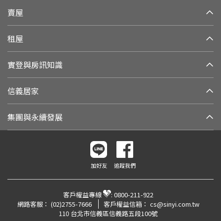
賣屋
租屋
實登與房訊知識
信義居家
集團與永續發展
加好友
追蹤我們
客戶權益專線
:
0800-211-922
網路客服：
(02)2755-7666
客戶權益信箱：
cs@sinyi.com.tw
110 台北市信義區信義路五段100號