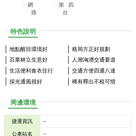
網
第
四
路
台
特色說明
地點醒目環境好
格局方正好規劃
百業林立生意好
人潮洶湧交通要道
生活便利食衣住行
交通方便四通八達
採光通風很好
稀有釋出不租可惜
周邊環境
--
捷運資訊
--
公車站名