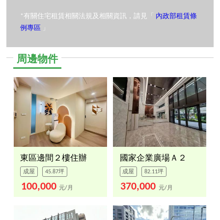
*有關住宅租賃相關法規及相關資訊，請見「
內政部租賃條
例專區
」
周邊物件
東區邊間２樓住辦
國家企業廣場Ａ２
成屋
45.87坪
成屋
82.11坪
100,000
370,000
元/月
元/月