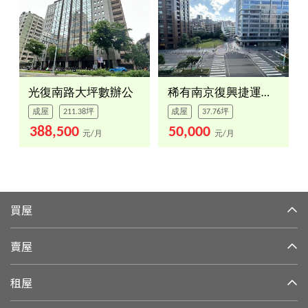
光復南路大坪數辦公
稀有南京復興捷運旁辦公室
成屋
211.38坪
成屋
37.76坪
388,500
50,000
元/月
元/月
買屋
賣屋
租屋