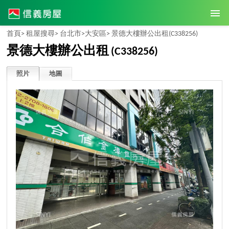
首頁>
租屋搜尋>
台北市>
大安區>
景德大樓辦公出租
(C338256)
景德大樓辦公出租
(C338256)
照片
地圖