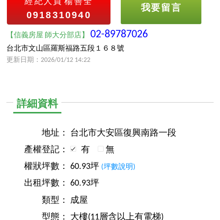
經紀人員
楊善全
我要留言
0918310940
02-89787026
【信義房屋 師大分部店】
台北市文山區羅斯福路五段１６８號
更新日期：2026/01/12 14:22
詳細資料
地址：
台北市大安區復興南路一段
產權登記：
有
無
權狀坪數：
60.93坪
(坪數說明)
出租坪數：
60.93坪
類型：
成屋
型態：
大樓(11層含以上有電梯)