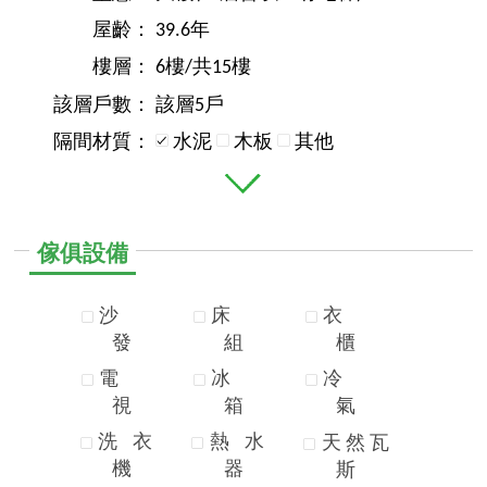
屋齡：
39.6年
樓層：
6樓/共15樓
該層戶數：
該層5戶
隔間材質：
水泥
木板
其他
傢俱設備
沙
床
衣
發
組
櫃
電
冰
冷
視
箱
氣
洗
衣
熱
水
天
然
瓦
機
器
斯