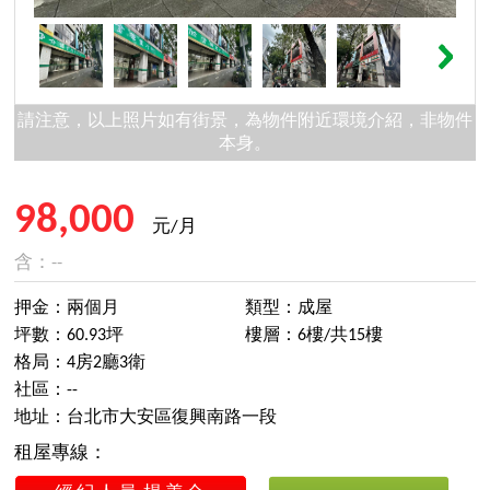
請注意，以上照片如有街景，為物件附近環境介紹，非物件
本身。
98,000
元/月
含：--
押金：兩個月
類型：成屋
坪數：60.93坪
樓層：6樓/共15樓
格局：4房2廳3衛
社區：--
地址：台北市大安區復興南路一段
租屋專線：