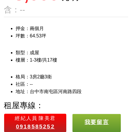
含：--
押金：兩個月
坪數：64.53坪
類型：成屋
樓層：1-3樓/共17樓
格局：3房2廳3衛
社區：--
地址：台中市南屯區河南路四段
租屋專線：
經紀人員
陳美君
我要留言
0918585252