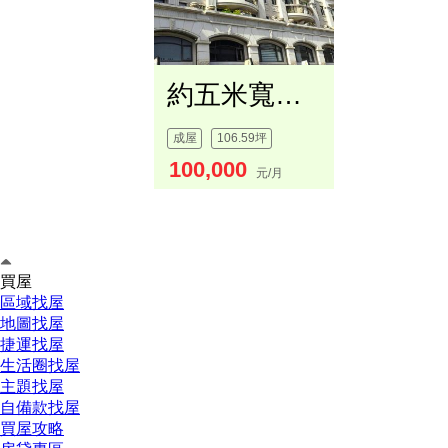
約五米寬大地建坪電梯透店
成屋
106.59坪
100,000
元/月
買屋
區域找屋
地圖找屋
捷運找屋
生活圈找屋
主題找屋
自備款找屋
買屋攻略