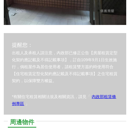
提醒您：
出租人及承租人請注意，內政部已修正公告【房屋租賃定型
化契約應記載及不得記載事項】，訂自109年9月1日生效施
行，倘租屋作為居住使用者，請租賃雙方簽約時使用符合
【住宅租賃定型化契約應記載及不得記載事項】之住宅租賃
契約，以保障雙方權益。
*有關住宅租賃相關法規及相關資訊，請見「
內政部租賃條
例專區
」
周邊物件