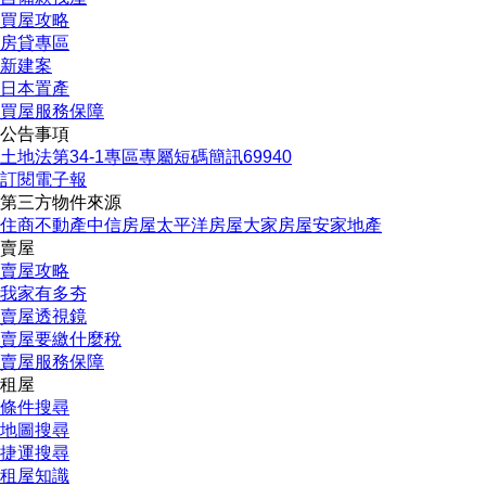
買屋攻略
房貸專區
新建案
日本置產
買屋服務保障
公告事項
土地法第34-1專區
專屬短碼簡訊69940
訂閱電子報
第三方物件來源
住商不動產
中信房屋
太平洋房屋
大家房屋
安家地產
賣屋
賣屋攻略
我家有多夯
賣屋透視鏡
賣屋要繳什麼稅
賣屋服務保障
租屋
條件搜尋
地圖搜尋
立即看屋
經紀人員
陳美君
捷運搜尋
0918585252
租屋知識