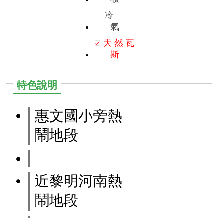
冷
氣
天
然
瓦
斯
特色說明
惠文國小旁熱
鬧地段
近黎明河南熱
鬧地段