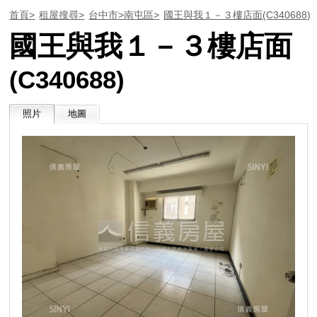
首頁>
租屋搜尋>
台中市>
南屯區>
國王與我１－３樓店面
(C340688)
國王與我１－３樓店面
(C340688)
照片
地圖