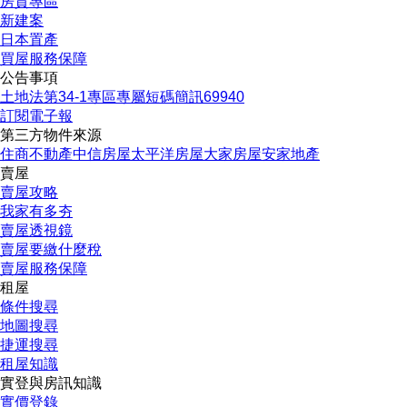
房貸專區
新建案
日本置產
買屋服務保障
公告事項
土地法第34-1專區
專屬短碼簡訊69940
訂閱電子報
第三方物件來源
住商不動產
中信房屋
太平洋房屋
大家房屋
安家地產
賣屋
賣屋攻略
我家有多夯
賣屋透視鏡
賣屋要繳什麼稅
賣屋服務保障
租屋
條件搜尋
地圖搜尋
捷運搜尋
租屋知識
實登與房訊知識
實價登錄