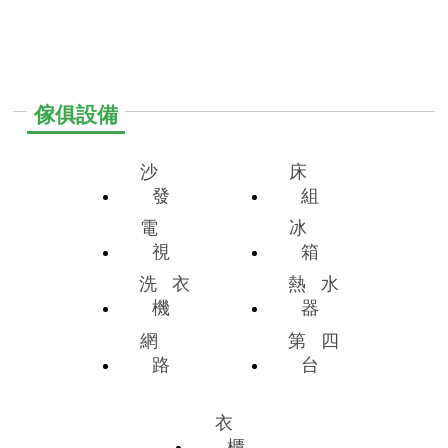
傢俱設備
沙
床
發
組
電
冰
視
箱
洗
衣
熱
水
機
器
網
第
四
路
台
衣
櫃