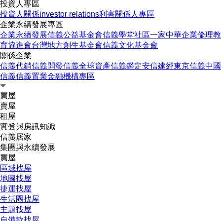
投資人專區
投資人關係
investor relations
利害關係人專區
企業永續發展專區
企業永續發展
信義公益基金會
信義學堂
社區一家
中華企業倫理教
育協進會
台灣地方創生基金會
信義文化基金會
關係企業
信義代銷
信義開發
信義全球資產
信義鑑定
安信建經
東京信義
中國
信義
信義置業
金融機構專區
買屋
賣屋
租屋
實登與房訊知識
信義居家
集團與永續發展
買屋
區域找屋
地圖找屋
捷運找屋
生活圈找屋
主題找屋
自備款找屋