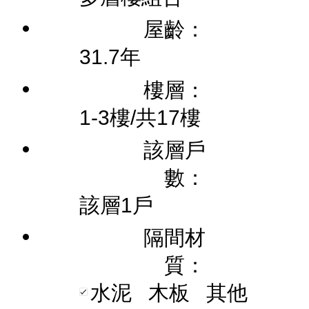
屋齡：
31.7年
樓層：
1-3樓/共17樓
該層戶
數：
該層1戶
隔間材
質：
水泥
木板
其他