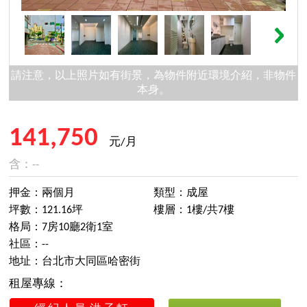
請注意，以上照片如有街景，為物件附近環境介紹，非物件
本身。
141,750
元/月
含：--
押金：兩個月
類型：成屋
坪數：121.16坪
樓層：1樓/共7樓
格局：7房10廳2衛1室
社區：--
地址：台北市大同區哈密街
租屋專線：