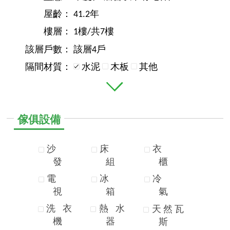
屋齡：
41.2年
樓層：
1樓/共7樓
該層戶數：
該層4戶
隔間材質：
水泥
木板
其他
傢俱設備
沙
床
衣
發
組
櫃
電
冰
冷
視
箱
氣
洗
衣
熱
水
天
然
瓦
機
器
斯