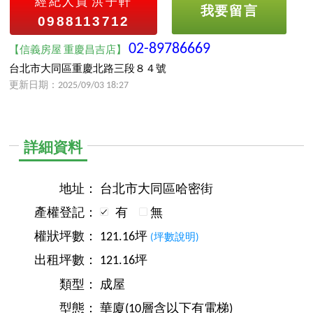
經紀人員
洪子軒
我要留言
0988113712
02-89786669
【信義房屋 重慶昌吉店】
台北市大同區重慶北路三段８４號
更新日期：2025/09/03 18:27
詳細資料
地址：
台北市大同區哈密街
產權登記：
有
無
權狀坪數：
121.16坪
(坪數說明)
出租坪數：
121.16坪
類型：
成屋
型態：
華廈(10層含以下有電梯)