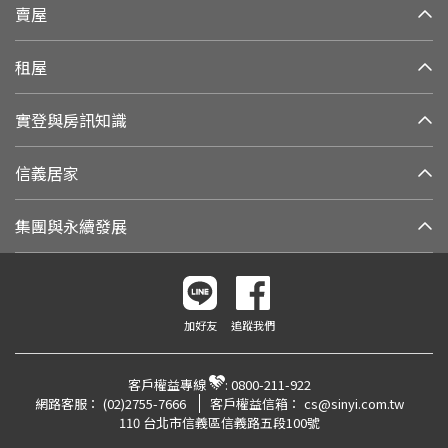
賣屋
租屋
實登與房訊知識
信義居家
集團與永續發展
加好友
追蹤我們
客戶權益專線
:
0800-211-922
網路客服：
(02)2755-7666
客戶權益信箱：
cs@sinyi.com.tw
110 台北市信義區信義路五段100號