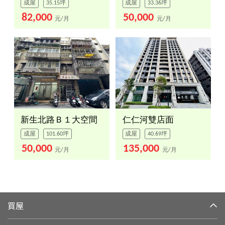
成屋
35.15坪
成屋
33.36坪
82,000
50,000
元/月
元/月
新生北路Ｂ１大空間
仁仁河雙店面
成屋
101.60坪
成屋
40.69坪
50,000
135,000
元/月
元/月
買屋