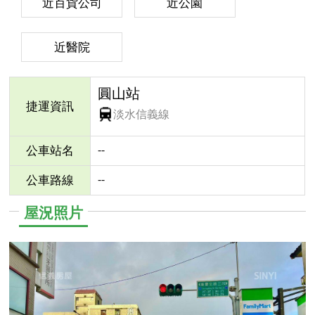
近百貨公司
近公園
近醫院
圓山站
捷運資訊
淡水信義線
--
公車站名
--
公車路線
屋況照片