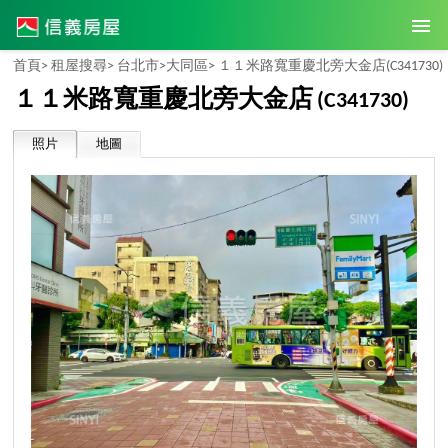
首頁>
租屋搜尋>
台北市>
大同區>
１１米路寬重慶北旁大金店
(C341730)
１１米路寬重慶北旁大金店
(C341730)
照片
地圖