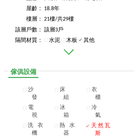
屋齡：
18.8年
樓層：
21樓/共29樓
該層戶數：
該層3戶
隔間材質：
水泥
木板
其他
傢俱設備
沙
床
衣
發
組
櫃
電
冰
冷
視
箱
氣
洗
衣
熱
水
天
然
瓦
機
器
斯