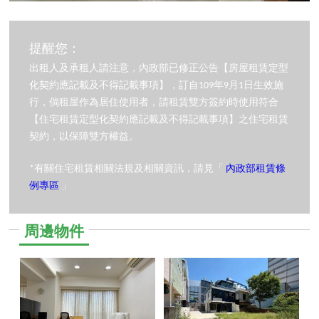
提醒您：
出租人及承租人請注意，內政部已修正公告【房屋租賃定型
化契約應記載及不得記載事項】，訂自109年9月1日生效施
行，倘租屋作為居住使用者，請租賃雙方簽約時使用符合
【住宅租賃定型化契約應記載及不得記載事項】之住宅租賃
契約，以保障雙方權益。
*有關住宅租賃相關法規及相關資訊，請見「
內政部租賃條
例專區
」
周邊物件