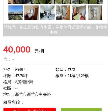
請注意，以上照片如有街景，為物件附近環境介紹，非物件
本身。
40,000
元/月
含：--
押金：兩個月
類型：成屋
坪數：47.70坪
樓層：21樓/共29樓
格局：3房2廳2衛
社區：--
地址：新竹市新竹市中央路
租屋專線：