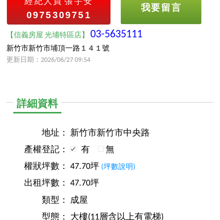
經紀人員
張宇安
我要留言
0975309751
03-5635111
【信義房屋 光埔特區店】
新竹市新竹市埔頂一路１４１號
更新日期：2026/06/27 09:54
詳細資料
地址：
新竹市新竹市中央路
產權登記：
有
無
權狀坪數：
47.70坪
(坪數說明)
出租坪數：
47.70坪
類型：
成屋
型態：
大樓(11層含以上有電梯)