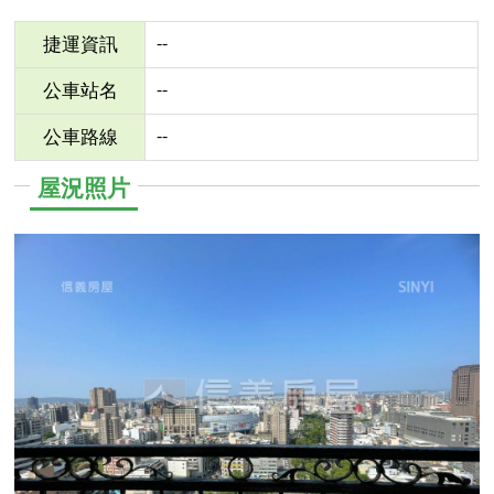
--
捷運資訊
--
公車站名
--
公車路線
屋況照片