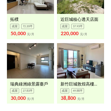
拓樸
近巨城核心透天店面
成屋
72.20坪
成屋
37.93坪
50,000
220,000
元/月
元/月
瑞典綠洲綠景露臺戶
新竹巨城敦煌高樓美三房
成屋
27.83坪
成屋
49.88坪
30,000
38,800
元/月
元/月