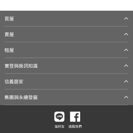
買屋
賣屋
租屋
實登與房訊知識
信義居家
集團與永續發展
加好友
追蹤我們