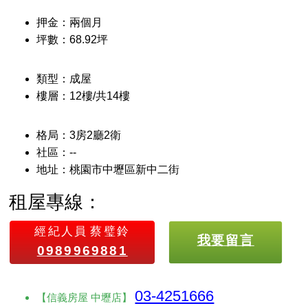
押金：兩個月
坪數：68.92坪
類型：成屋
樓層：12樓/共14樓
格局：3房2廳2衛
社區：--
地址：桃園市中壢區新中二街
租屋專線：
經紀人員
蔡璧鈴
我要留言
0989969881
03-4251666
【信義房屋 中壢店】