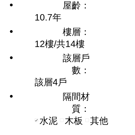
屋齡：
10.7年
樓層：
12樓/共14樓
該層戶
數：
該層4戶
隔間材
質：
水泥
木板
其他