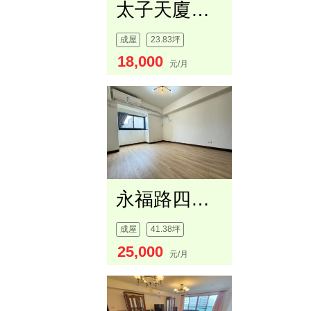
太子天廈採光２房
成屋
23.83坪
18,000
元/月
永福路四房大空間美宅
成屋
41.38坪
25,000
元/月