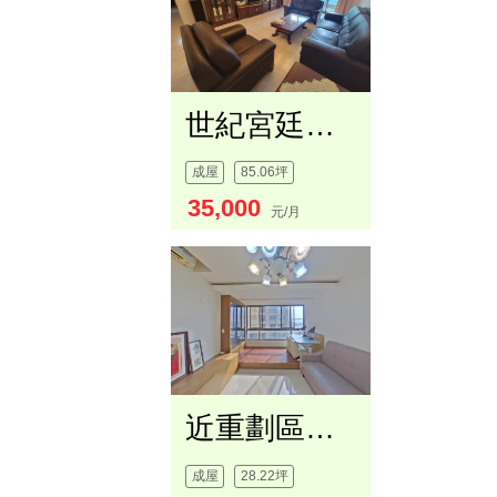
世紀宮廷四房平面車位
成屋
85.06坪
35,000
元/月
近重劃區享受假期景觀兩房
成屋
28.22坪