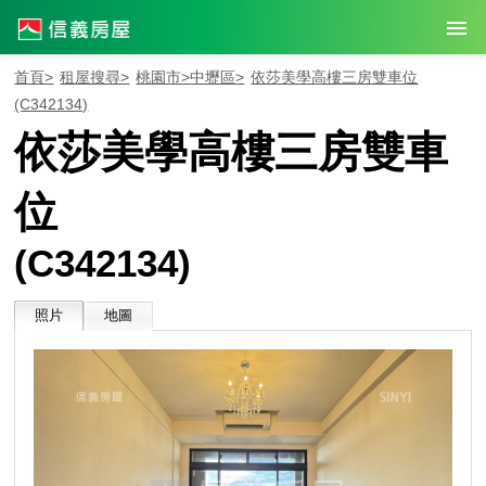
首頁>
租屋搜尋>
桃園市>
中壢區>
依莎美學高樓三房雙車位
(C342134)
依莎美學高樓三房雙車
位
(C342134)
照片
地圖