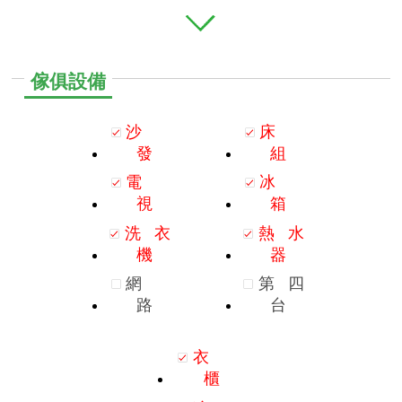
傢俱設備
沙
床
發
組
電
冰
視
箱
洗
衣
熱
水
機
器
網
第
四
路
台
衣
櫃