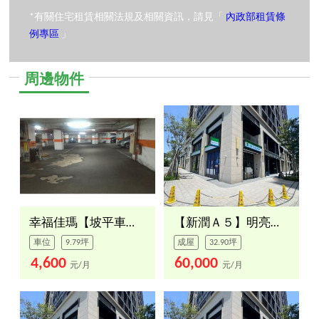
*有關住宅租賃相關法規及相關資訊，請見「
內政部租賃條
例專區
」
周邊物件
幸福佳瑪【坡平車位】
【新潤Ａ５】明亮２樓店面
車位
9.79坪
成屋
32.90坪
4,600
60,000
元/月
元/月