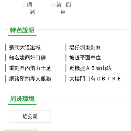
網
第
四
路
台
特色說明
新潤大道鎏域
塭仔圳重劃區
知名建商好口碑
坡道平面車位
重劃區內潛力十足
近機捷Ａ５泰山站
網路預約專人服務
大樓門口有ＵＢＩＫＥ
周邊環境
近公園