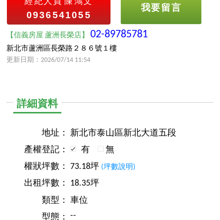
經紀人員
陳鴻文
我要留言
0936541055
02-89785781
【信義房屋 蘆洲長榮店】
新北市蘆洲區長榮路２８６號１樓
更新日期：2026/07/14 11:54
詳細資料
地址：
新北市泰山區新北大道五段
產權登記：
有
無
權狀坪數：
73.18坪
(坪數說明)
出租坪數：
18.35坪
類型：
車位
--
型態：