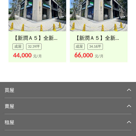
【新潤Ａ５】全新２樓店面
【新潤Ａ５】全新一樓店面
成屋
32.39坪
成屋
34.16坪
44,000
66,000
元/月
元/月
買屋
賣屋
租屋