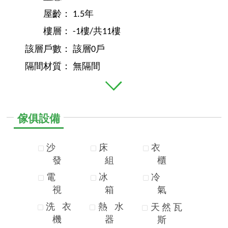
屋齡：
1.5年
樓層：
-1樓/共11樓
該層戶數：
該層0戶
隔間材質：
無隔間
傢俱設備
沙
床
衣
發
組
櫃
電
冰
冷
視
箱
氣
洗
衣
熱
水
天
然
瓦
機
器
斯