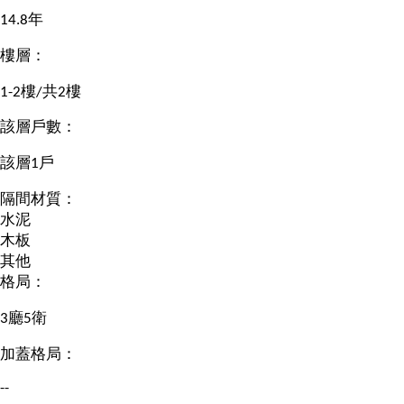
14.8年
樓層：
1-2樓/共2樓
該層戶數：
該層1戶
隔間材質：
水泥
木板
其他
格局：
3廳5衛
加蓋格局：
--