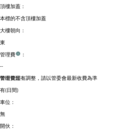
頂樓加蓋：
本標的不含頂樓加蓋
大樓朝向：
東
管理費
：
--
管理費如有調整，請以管委會最新收費為準
警衛管理：
有(日間)
車位：
無
開伙：