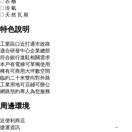
衣
櫃
冷
氣
天
然
瓦
斯
特色說明
工業區口近打通市政路
適合研發中心企業總部
符合銀行進駐相關需求
本戶有電梯可單獨使用
稀有可商用大坪數空間
臨約二十米雙向對外路
工業用地可店鋪可辦公
網路預約專人為您服務
周邊環境
近便利商店
--
捷運資訊