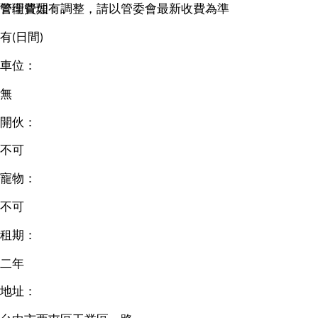
管理費如有調整，請以管委會最新收費為準
警衛管理：
有(日間)
車位：
無
開伙：
不可
寵物：
不可
租期：
二年
地址：