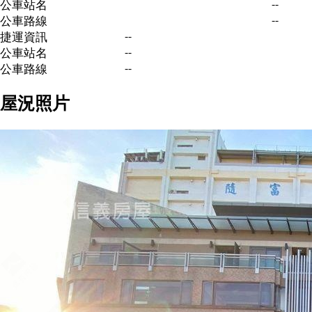
--
公車站名
--
公車路線
--
捷運資訊
--
公車站名
--
公車路線
屋況照片