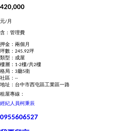
420,000
元/月
含：管理費
押金：兩個月
坪數：245.92坪
類型：成屋
樓層：1-2樓/共2樓
格局：3廳5衛
社區：--
地址：台中市西屯區工業區一路
租屋專線：
經紀人員
柯秉辰
0955606527