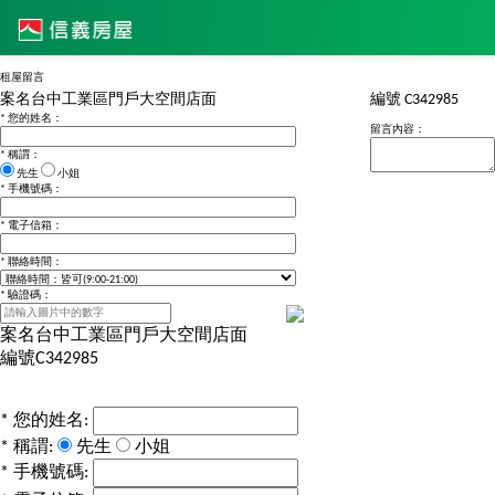
租屋留言
案名
台中工業區門戶大空間店面
編號
C342985
*
您的姓名：
留言內容：
*
稱謂：
先生
小姐
*
手機號碼：
*
電子信箱：
*
聯絡時間：
*
驗證碼：
案名
台中工業區門戶大空間店面
編號
C342985
*
您的姓名:
*
稱謂:
先生
小姐
*
手機號碼: