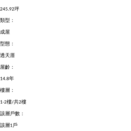
245.92坪
類型：
成屋
型態：
透天厝
屋齡：
14.8年
樓層：
1-2樓/共2樓
該層戶數：
該層1戶