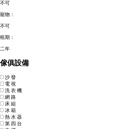
不可
寵物：
不可
租期：
二年
傢俱設備
沙
發
電
視
洗
衣
機
網
路
床
組
冰
箱
熱
水
器
第
四
台