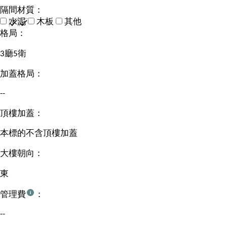
隔間材質：
水泥
木板
其他
格局：
3廳5衛
加蓋格局：
--
頂樓加蓋：
本標的不含頂樓加蓋
大樓朝向：
東
管理費
：
--