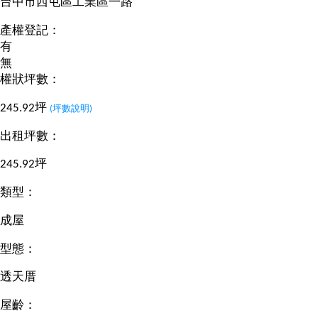
台中市西屯區工業區一路
產權登記：
有
無
權狀坪數：
245.92坪
(坪數說明)
出租坪數：
245.92坪
類型：
成屋
型態：
透天厝
屋齡：