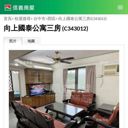
首頁>
租屋搜尋>
台中市>
西區>
向上國泰公寓三房
(C343012)
向上國泰公寓三房
(C343012)
照片
地圖