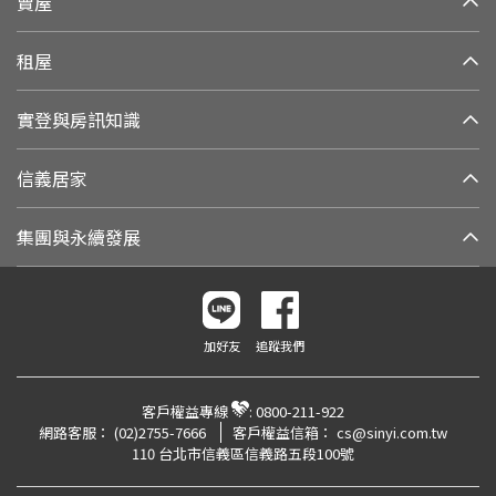
賣屋
租屋
實登與房訊知識
信義居家
集團與永續發展
加好友
追蹤我們
客戶權益專線
:
0800-211-922
網路客服：
(02)2755-7666
客戶權益信箱：
cs@sinyi.com.tw
110 台北市信義區信義路五段100號