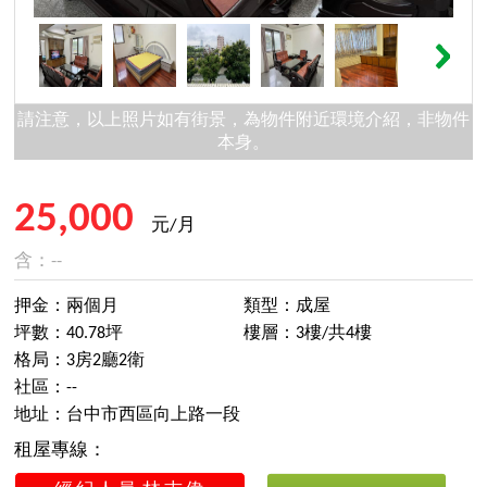
請注意，以上照片如有街景，為物件附近環境介紹，非物件
本身。
25,000
元/月
含：--
押金：兩個月
類型：成屋
坪數：40.78坪
樓層：3樓/共4樓
格局：3房2廳2衛
社區：--
地址：台中市西區向上路一段
租屋專線：