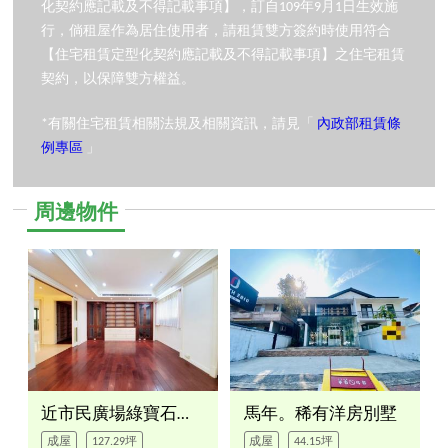
化契約應記載及不得記載事項】，訂自109年9月1日生效施
行，倘租屋作為居住使用者，請租賃雙方簽約時使用符合
【住宅租賃定型化契約應記載及不得記載事項】之住宅租賃
契約，以保障雙方權益。
*有關住宅租賃相關法規及相關資訊，請見「
內政部租賃條
例專區
」
周邊物件
近市民廣場綠寶石一層一戶
馬年。稀有洋房別墅
成屋
127.29坪
成屋
44.15坪