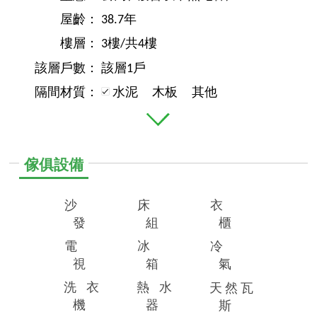
屋齡：
38.7年
樓層：
3樓/共4樓
該層戶數：
該層1戶
隔間材質：
水泥
木板
其他
傢俱設備
沙
床
衣
發
組
櫃
電
冰
冷
視
箱
氣
洗
衣
熱
水
天
然
瓦
機
器
斯