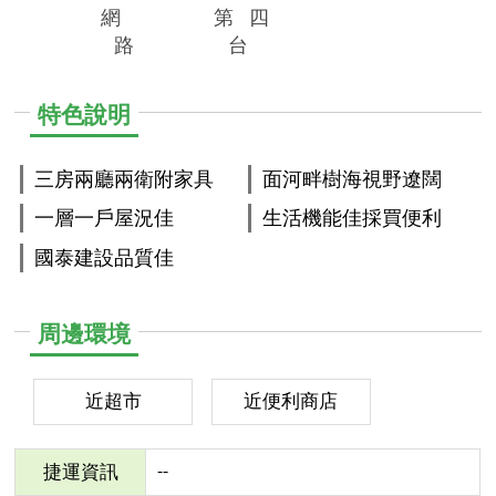
網
第
四
路
台
特色說明
三房兩廳兩衛附家具
面河畔樹海視野遼闊
一層一戶屋況佳
生活機能佳採買便利
國泰建設品質佳
周邊環境
近超市
近便利商店
--
捷運資訊