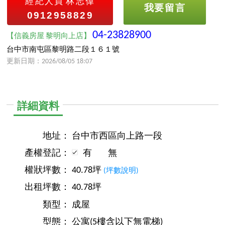
經紀人員
林志偉
我要留言
0912958829
04-23828900
【信義房屋 黎明向上店】
台中市南屯區黎明路二段１６１號
更新日期：2026/08/05 18:07
詳細資料
地址：
台中市西區向上路一段
產權登記：
有
無
權狀坪數：
40.78坪
(坪數說明)
出租坪數：
40.78坪
類型：
成屋
型態：
公寓(5樓含以下無電梯)